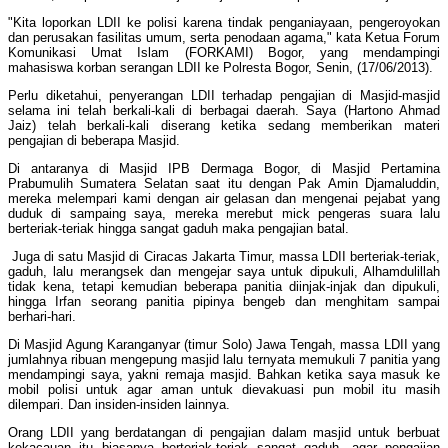
"Kita loporkan LDII ke polisi karena tindak penganiayaan, pengeroyokan
dan perusakan fasilitas umum, serta penodaan agama," kata Ketua Forum
Komunikasi Umat Islam (FORKAMI) Bogor, yang mendampingi
mahasiswa korban serangan LDII ke Polresta Bogor, Senin, (17/06/2013).
Perlu diketahui, penyerangan LDII terhadap pengajian di Masjid-masjid
selama ini telah berkali-kali di berbagai daerah. Saya (Hartono Ahmad
Jaiz) telah berkali-kali diserang ketika sedang memberikan materi
pengajian di beberapa Masjid.
Di antaranya di Masjid IPB Dermaga Bogor, di Masjid Pertamina
Prabumulih Sumatera Selatan saat itu dengan Pak Amin Djamaluddin,
mereka melempari kami dengan air gelasan dan mengenai pejabat yang
duduk di sampaing saya, mereka merebut mick pengeras suara lalu
berteriak-teriak hingga sangat gaduh maka pengajian batal.
Juga di satu Masjid di Ciracas Jakarta Timur, massa LDII berteriak-teriak,
gaduh, lalu merangsek dan mengejar saya untuk dipukuli, Alhamdulillah
tidak kena, tetapi kemudian beberapa panitia diinjak-injak dan dipukuli,
hingga Irfan seorang panitia pipinya bengeb dan menghitam sampai
berhari-hari.
Di Masjid Agung Karanganyar (timur Solo) Jawa Tengah, massa LDII yang
jumlahnya ribuan mengepung masjid lalu ternyata memukuli 7 panitia yang
mendampingi saya, yakni remaja masjid. Bahkan ketika saya masuk ke
mobil polisi untuk agar aman untuk dievakuasi pun mobil itu masih
dilempari. Dan insiden-insiden lainnya.
Orang LDII yang berdatangan di pengajian dalam masjid untuk berbuat
kekacauan itu biasanya berteriak-teriak sangat gaduh, agar pengajian