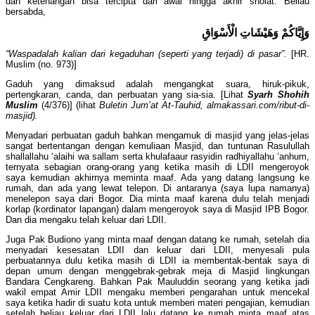
dan ketenangan bisa tercipta dari awal hingga akhir sholat. Beliau
bersabda,
وَإِيَّاكُمْ وَهَيْشَاتِ الْأَسْوَاقِ
“Waspadalah kalian dari kegaduhan (seperti yang terjadi) di pasar”.
[HR.
Muslim (no. 973)]
Gaduh yang dimaksud adalah mengangkat suara, hiruk-pikuk,
pertengkaran, canda, dan perbuatan yang sia-sia. [Lihat
Syarh Shohih
Muslim
(4/376)] (lihat
Buletin Jum’at At-Tauhid,
almakassari.com/ribut-di-
masjid).
Menyadari perbuatan gaduh bahkan mengamuk di masjid yang jelas-jelas
sangat bertentangan dengan kemuliaan Masjid, dan tuntunan Rasulullah
shallallahu ‘alaihi wa sallam serta khulafaaur rasyidin radhiyallahu ‘anhum,
ternyata sebagian orang-orang yang ketika masih di LDII mengeroyok
saya kemudian akhirnya meminta maaf. Ada yang datang langsung ke
rumah, dan ada yang lewat telepon. Di antaranya (saya lupa namanya)
menelepon saya dari Bogor. Dia minta maaf karena dulu telah menjadi
korlap (kordinator lapangan) dalam mengeroyok saya di Masjid IPB Bogor.
Dan dia mengaku telah keluar dari LDII.
Juga Pak Budiono yang minta maaf dengan datang ke rumah, setelah dia
menyadari kesesatan LDII dan keluar dari LDII, menyesali pula
perbuatannya dulu ketika masih di LDII ia membentak-bentak saya di
depan umum dengan menggebrak-gebrak meja di Masjid lingkungan
Bandara Cengkareng. Bahkan Pak Mauluddin seorang yang ketika jadi
wakil empat Amir LDII mengaku memberi pengarahan untuk mencekal
saya ketika hadir di suatu kota untuk memberi materi pengajian, kemudian
setelah beliau keluar dari LDII lalu datang ke rumah minta maaf atas