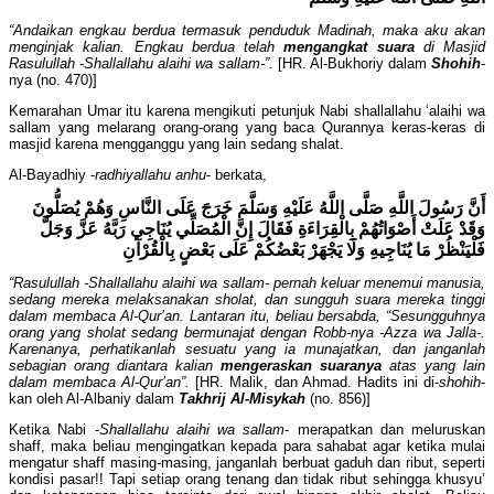
“Andaikan engkau berdua termasuk penduduk Madinah, maka aku akan
menginjak kalian. Engkau berdua telah
mengangkat suara
di Masjid
Rasulullah -Shallallahu alaihi wa sallam-”.
[HR. Al-Bukhoriy dalam
Shohih
-
nya (no. 470)]
Kemarahan Umar itu karena mengikuti petunjuk Nabi shallallahu ‘alaihi wa
sallam yang melarang orang-orang yang baca Qurannya keras-keras di
masjid karena mengganggu yang lain sedang shalat.
Al-Bayadhiy -
radhiyallahu anhu
- berkata,
أَنَّ رَسُولَ اللَّهِ صَلَّى اللَّهُ عَلَيْهِ وَسَلَّمَ خَرَجَ عَلَى النَّاسِ وَهُمْ يُصَلُّونَ
وَقَدْ عَلَتْ أَصْوَاتُهُمْ بِالْقِرَاءَةِ فَقَالَ إِنَّ الْمُصَلِّي يُنَاجِي رَبَّهُ عَزَّ وَجَلَّ
فَلْيَنْظُرْ مَا يُنَاجِيهِ وَلَا يَجْهَرْ بَعْضُكُمْ عَلَى بَعْضٍ بِالْقُرْآنِ
“Rasulullah -Shallallahu alaihi wa sallam- pernah keluar menemui manusia,
sedang mereka melaksanakan sholat, dan sungguh suara mereka tinggi
dalam membaca Al-Qur’an. Lantaran itu, beliau bersabda, “Sesungguhnya
orang yang sholat sedang bermunajat dengan Robb-nya -Azza wa Jalla-.
Karenanya, perhatikanlah sesuatu yang ia munajatkan, dan janganlah
sebagian orang diantara kalian
mengeraskan suaranya
atas yang lain
dalam membaca Al-Qur’an”.
[HR. Malik, dan Ahmad. Hadits ini di-
shohih
-
kan oleh Al-Albaniy dalam
Takhrij Al-Misykah
(no. 856)]
Ketika Nabi -
Shallallahu alaihi wa sallam
- merapatkan dan meluruskan
shaff, maka beliau mengingatkan kepada para sahabat agar ketika mulai
mengatur shaff masing-masing, janganlah berbuat gaduh dan ribut, seperti
kondisi pasar!! Tapi setiap orang tenang dan tidak ribut sehingga khusyu’