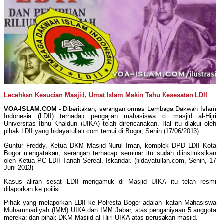
Lecehkan Kesucian Masjid, Umat Islam Makin Tahu Kesesatan LDII
VOA-ISLAM.COM -
Diberitakan, serangan ormas Lembaga Dakwah Islam
Indonesia (LDII) terhadap pengajian mahasiswa di masjid al-Hijri
Universitas Ibnu Khaldun (UIKA) telah direncanakan. Hal itu diakui oleh
pihak LDII yang hidayatullah.com temui di Bogor, Senin (17/06/2013).
Guntur Freddy, Ketua DKM Masjid Nurul Iman, komplek DPD LDII Kota
Bogor mengatakan, serangan terhadap seminar itu sudah diinstruksikan
oleh Ketua PC LDII Tanah Sereal, Iskandar. (hidayatullah.com, Senin, 17
Juni 2013)
Kasus aliran sesat LDII mengamuk di Masjid UIKA itu telah resmi
dilaporkan ke poilisi.
Pihak yang melaporkan LDII ke Polresta Bogor adalah Ikatan Mahasiswa
Muhammadiyah (IMM) UIKA dan IMM Jabar, atas penganiyaan 5 anggota
mereka; dan pihak DKM Masjid al-Hijri UIKA atas perusakan masjid.