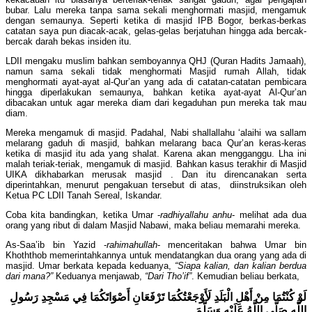
bubar. Lalu mereka tanpa sama sekali menghormati masjid, mengamuk
dengan semaunya. Seperti ketika di masjid IPB Bogor, berkas-berkas
catatan saya pun diacak-acak, gelas-gelas berjatuhan hingga ada bercak-
bercak darah bekas insiden itu.
LDII mengaku muslim bahkan semboyannya QHJ (Quran Hadits Jamaah),
namun sama sekali tidak menghormati Masjid rumah Allah, tidak
menghormati ayat-ayat al-Qur’an yang ada di catatan-catatan pembicara
hingga diperlakukan semaunya, bahkan ketika ayat-ayat Al-Qur’an
dibacakan untuk agar mereka diam dari kegaduhan pun mereka tak mau
diam.
Mereka mengamuk di masjid. Padahal, Nabi shallallahu ‘alaihi wa sallam
melarang gaduh di masjid, bahkan melarang baca Qur’an keras-keras
ketika di masjid itu ada yang shalat. Karena akan mengganggu. Lha ini
malah teriak-teriak, mengamuk di masjid. Bahkan kasus terakhir di Masjid
UIKA dikhabarkan merusak masjid . Dan itu direncanakan serta
diperintahkan, menurut pengakuan tersebut di atas, diinstruksikan oleh
Ketua PC LDII Tanah Sereal, Iskandar.
Coba kita bandingkan, ketika Umar -
radhiyallahu anhu
- melihat ada dua
orang yang ribut di dalam Masjid Nabawi, maka beliau memarahi mereka.
As-Saa’ib bin Yazid -
rahimahullah
- menceritakan bahwa Umar bin
Khoththob memerintahkannya untuk mendatangkan dua orang yang ada di
masjid. Umar berkata kepada keduanya,
“Siapa kalian, dan kalian berdua
dari mana?”
Keduanya menjawab,
“Dari Tho’if”
. Kemudian beliau berkata,
لَوْ كُنْتُمَا مِنْ أَهْلِ الْبَلَدِ لَأَوْجَعْتُكُمَا تَرْفَعَانِ أَصْوَاتَكُمَا فِي مَسْجِدِ رَسُولِ
اللَّهِ صَلَّى اللَّهُ عَلَيْهِ وَسَلَّمَ