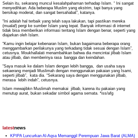
Selain itu, sekarang muncul kesalahpahaman terhadap Islam. “ Ini sangat
menyedihkan. Ada beberapa Muslim yang ekstrim, tapi banya yang
bersikap moderat, dan sangat bersahabat”, katanya.
“Ini adalah hal terbaik yang telah saya lakukan, tapi pastikan mereka
(mualaf) pergi ke sumber Islam yang tepat. Banyak informasi di internet
tidak bisa memberikan informasi tentang Islam dengan benar, seperti yang
diajarkan oleh Islam.
“Kamu ingin belajar kebenaran Islam, bukan bagaimana beberapa orang
menggambarkan perilakunya yang terkadang tidak sesuai dengan Islam”,
cetusnya. Moukhallalati menambahkan bahwa dia mencintai jilbab Islam
atau jilbab, dan memberinya rasa bangga dan keindahan.
“Saya masuk ke dalam Islam dengan lebih bangga, dan usaha saya
sekaerang menjadi Muslimah dengan menggunakan pakaian yang Isami,
seperti jilbab”, kata dia. “Sekarang saya dengan menggunakan jilbab,
merasa lebih indah”, cetusnya.
Islam mewajibkn Muslimah memakai jilbab, karena itu pakaian yang
menutup aurat, bukan sekadar simbol agama semata. *iss/afg
latest
news
KPIPA Luncurkan Al-Aqsa Memanggil Perempuan Jawa Barat (ALMA)