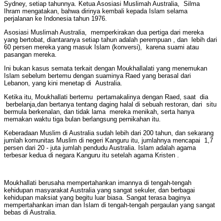
Sydney, setiap tahunnya. Ketua Asosiasi Muslimah Australia, Silma
Ihram mengatakan, bahwa dirinya kembali kepada Islam selama
perjalanan ke Indonesia tahun 1976.
Asosiasi Muslimah Australia, memperkirakan dua pertiga dari mereka
yang bertobat, diantaranya setiap tahun adalah perempuan , dan lebih dari
60 persen mereka yang masuk Islam (konversi), karena suami atau
pasangan mereka.
Ini bukan kasus semata terkait dengan Moukhallalati yang menemukan
Islam sebelum bertemu dengan suaminya Raed yang berasal dari
Lebanon, yang kini menetap di Australia.
Ketika itu, Moukhallati bertemu pertamakalinya dengan Raed, saat dia
berbelanja,dan bertanya tentang daging halal di sebuah restoran, dari situ
bermula berkenalan, dan tidak lama mereka menikah, serta hanya
memakan waktu tiga bulan berlangsung pernikahan itu.
Keberadaan Muslim di Australia sudah lebih dari 200 tahun, dan sekarang
jumlah komunitas Muslim di negeri Kanguru itu, jumlahnya mencapai 1,7
persen dari 20 - juta jumlah pendudu Australia. Islam adalah agama
terbesar kedua di negara Kanguru itu setelah agama Kristen .
Moukhallati berusaha mempertahankan imannya di tengah-tengah
kehidupan masyarakat Australia yang sangat sekuler, dan berbagai
kehidupan maksiat yang begitu luar biasa. Sangat terasa baginya
mempertahankan iman dan Islam di tengah-tengah pergaulan yang sangat
bebas di Australia.