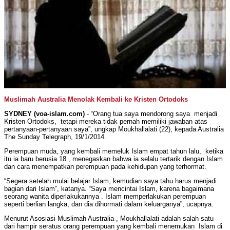
Muslimah Australia Menolak Kembali ke Kristen Ortodoks
SYDNEY (voa-islam.com)
- “Orang tua saya mendorong saya menjadi
Kristen Ortodoks, tetapi mereka tidak pernah memiliki jawaban atas
pertanyaan-pertanyaan saya”, ungkap Moukhallalati (22), kepada Australia
The Sunday Telegraph, 19/1/2014.
Perempuan muda, yang kembali memeluk Islam empat tahun lalu, ketika
itu ia baru berusia 18 , menegaskan bahwa ia selalu tertarik dengan Islam
dan cara menempatkan perempuan pada kehidupan yang terhormat.
“Segera setelah mulai belajar Islam, kemudian saya tahu harus menjadi
bagian dari Islam”, katanya. “Saya mencintai Islam, karena bagaimana
seorang wanita diperlakukannya . Islam memperlakukan perempuan
seperti berlian langka, dan dia dihormati dalam keluarganya”, ucapnya.
Menurut Asosiasi Muslimah Australia , Moukhallalati adalah salah satu
dari hampir seratus orang perempuan yang kembali menemukan Islam di