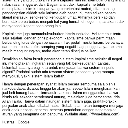
sistematis yang diciptakan sistem kapitalis hari ini. Membuat orang hilang
nalar, rasa, hingga akidah. Bagaimana tidak, kapitalisme telah
menciptakan iklim kehidupan yang berorientasi materi, ditambah lagi
pengadopsian akidah sekularisme oleh negeri ini, menjadikan paham
liberal merasuki sendi-sendi kehidupan umat. Akhirnya bersikap dan
bertindak serba bebas menjadi hal yang lumrah di negeri ini, asalkan tidak
menyenggol kepentingan orang lain.
Kapitalisme juga menumbuhsuburkan bisnis narkoba. Hal tersebut tentu
saja sejalan dengan prinsip ekonomi kapitalisme bahwa permintaan
berbanding lurus dengan penawaran. Tak peduli meski haram, berbahaya,
dan menimbulkan efek samping yang negatif bagi penggunanya, selama
masih menguntungkan, maka akan tetap diperjualbelikan.
Demikianlah fakta busuk penerapan sistem kapitalisme sekuler di negeri
ini, menciptakan lingkaran setan yang tak berkesudahan. Lantas,
belumkah saatnya bagi kita untuk menyadari bahwa sistem ini perlu
diganti? Padahal sudah ada tawaran sistem pengganti yang mampu
menyolusi, yakni sistem Islam kaffah.
Hanya dengan penerapan syariat Islam secara sempurna saja bisnis
narkoba dapat dicabut hingga ke akarnya, sebab Islam mengharamkan
jual beli barang haram, termasuk narkoba. Islam menggariskan bahwa
bisnis tak sekadar berorientasi untung, melainkan juga berorientasi rida
Allah Ta'ala. Hanya dalam naungan sistem Islam juga, praktik-praktik
penjualan anak akan dibabat habis. Sebab Islam akan berupaya menjaga
anak-anak sebagai generasi penerus peradaban dengan seperangkat
aturan yang sempurna dan paripurna. Wallahu alam. (rf/voa-islam.com)
Ilustrasi: Google