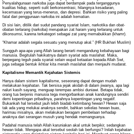
Penyalahgunaan narkoba juga dapat berdampak pada terganggunya
kualitas hidup, seperti sulit berkonsentrasi, hilangnya kesadaran,
kecemasan yang terus-menerus, dan depresi. Bahkan risiko yang paling
fatal dari penggunaan narkoba ini adalah kematian.
Di sisi lain, ditilik dari sudut pandang syariat Islam, narkotika dan obat-
obatan terlarang (narkoba) merupakan zat haram yang terlarang untuk
dikonsumsi, karena terkategori sebagai zat yang memabukkan (khamr).
“Khamar adalah segala sesuatu yang menutup akal.” (HR Bukhari Muslim)
Sungguh apa-apa yang Allah larang berarti mengandung kebahayaan bagi
manusia. Begitulah hakikatnya dalam syariat ada maslahat. Maka,
berpegang teguh pada syariat selain wujud ketaatan kepada Allah Swt,
juga sebagai bentuk ikhtiar kita meraih maslahat dan menjauhi mudarat.
Kapitalisme Memantik Kejahatan Sistemis
Hanya dalam sistem kapitalisme, seseorang dapat dengan mudah
melakukan kejahatan. Tak bersisa jejak akidah di dalam jiwanya, apa lagi
naluri kasih sayang, menguap terempas ambisi duniawi. Betapa tidak,
orang tua berjenis manusia tega mengorbankan anak kandungnya sendiri
demi kepentingan pribadinya, parahnya kepentingan yang negatif.
Bukankah hal tersebut jauh lebih biadab ketimbang hewan? Hewan saja
tak ada yang melukai anaknya sendiri, bahkan sekelas hewan buas,
harimau misalnya, akan melakukan beragam pembelaan terhadap
anaknya dari serangan musuh yang hendak memangsanya.
Padahal manusia telah Allah karuniakan akal untuk berpikir, sedangkan
hewan tidak. Mengapa akal tersebut seolah tak berfungsi? Inilah kejahatan