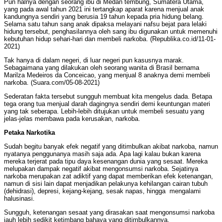
Pun halnya dengan seorang ibu di Medan tembung, Sumatera Utama,
yang pada awal tahun 2021 ini tertangkap aparat karena menjual anak
kandungnya sendiri yang berusia 19 tahun kepada pria hidung belang.
Selama satu tahun sang anak dipaksa melayani nafsu bejat para lelaki
hidung tersebut, penghasilannya oleh sang ibu digunakan untuk memenuhi
kebutuhan hidup sehari-hari dan membeli narkoba. (Republika.co.id/11-01-
2021)
Tak hanya di dalam negeri, di luar negeri pun kasusnya marak.
Sebagaimana yang dilakukan oleh seorang wanita di Brasil bernama
Marilza Medeiros da Conceicao, yang menjual 8 anaknya demi membeli
narkoba. (Suara.com/05-08-2021)
Sederatan fakta tersebut sungguh membuat kita mengelus dada. Betapa
tega orang tua menjual darah dagingnya sendiri demi keuntungan materi
yang tak seberapa. Lebih-lebih ditujukan untuk membeli sesuatu yang
jelas-jelas membawa pada kerusakan, narkoba.
Petaka Narkotika
Sudah begitu banyak efek negatif yang ditimbulkan akibat narkoba, namun
nyatanya penggunanya masih saja ada. Apa lagi kalau bukan karena
mereka terjerat pada tipu daya kesenangan dunia yang sesaat. Mereka
melupakan dampak negatif akibat mengonsumsi narkoba. Sejatinya
narkoba merupakan zat adiktif yang dapat memberikan efek ketenangan,
namun di sisi lain dapat menjadikan pelakunya kehilangan cairan tubuh
(dehidrasi), depresi, kejang-kejang, sesak napas, hingga mengalami
halusinasi.
Sungguh, ketenangan sesaat yang dirasakan saat mengonsumsi narkoba
jauh lebih sedikit ketimbang bahaya yang ditimbulkannya.