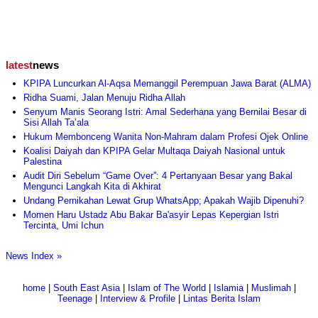
latest
news
KPIPA Luncurkan Al-Aqsa Memanggil Perempuan Jawa Barat (ALMA)
Ridha Suami, Jalan Menuju Ridha Allah
Senyum Manis Seorang Istri: Amal Sederhana yang Bernilai Besar di
Sisi Allah Ta’ala
Hukum Membonceng Wanita Non-Mahram dalam Profesi Ojek Online
Koalisi Daiyah dan KPIPA Gelar Multaqa Daiyah Nasional untuk
Palestina
Audit Diri Sebelum “Game Over”: 4 Pertanyaan Besar yang Bakal
Mengunci Langkah Kita di Akhirat
Undang Pernikahan Lewat Grup WhatsApp; Apakah Wajib Dipenuhi?
Momen Haru Ustadz Abu Bakar Ba'asyir Lepas Kepergian Istri
Tercinta, Umi Ichun
News Index »
home
|
South East Asia
|
Islam of The World
|
Islamia
|
Muslimah
|
Teenage
|
Interview & Profile
|
Lintas Berita Islam