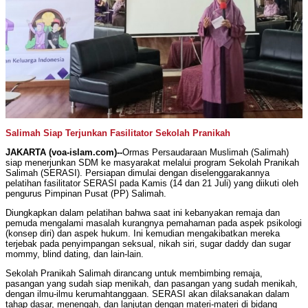
Salimah Siap Terjunkan Fasilitator Sekolah Pranikah
JAKARTA (voa-islam.com)--
Ormas Persaudaraan Muslimah (Salimah)
siap menerjunkan SDM ke masyarakat melalui program Sekolah Pranikah
Salimah (SERASI). Persiapan dimulai dengan diselenggarakannya
pelatihan fasilitator SERASI pada Kamis (14 dan 21 Juli) yang diikuti oleh
pengurus Pimpinan Pusat (PP) Salimah.
Diungkapkan dalam pelatihan bahwa saat ini kebanyakan remaja dan
pemuda mengalami masalah kurangnya pemahaman pada aspek psikologi
(konsep diri) dan aspek hukum. Ini kemudian mengakibatkan mereka
terjebak pada penyimpangan seksual, nikah siri, sugar daddy dan sugar
mommy, blind dating, dan lain-lain.
Sekolah Pranikah Salimah dirancang untuk membimbing remaja,
pasangan yang sudah siap menikah, dan pasangan yang sudah menikah,
dengan ilmu-ilmu kerumahtanggaan. SERASI akan dilaksanakan dalam
tahap dasar, menengah, dan lanjutan dengan materi-materi di bidang