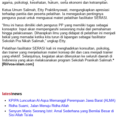
agama, psikologi, kesehatan, hukum, serta ekonomi dan ketrampilan.
Ketua Umum Salimah, Etty Praktiknyowati, mengungkapkan apresiasi
terhadap panitia dan peserta pelatihan. Ia menegaskan pentingnya
pengurus pusat untuk menguasai materi pelatihan fasilitator SERASI.
“Ilmu ini harus dimiliki oleh pengurus PP yang memiliki tugas sebagai
konseptor. Input akan mempengaruhi seseorang mulai dari pemahaman
hingga pelaksanaan. Diharapkan ilmu yang didapat di pelatihan ini menjadi
bekal yang memadai ketika kita turun di lapangan sebagai fasilitator
Sekolah Pra Nikah Salimah,” ungkap Etty.
Pelatihan fasilitator SERASI kali ini menghadirkan konsultan, psikolog,
dan trainer yang menjelaskan materi konsep diri dan cara menjadi trainer
yang efektif. Selanjutnya, kegiatan akan diteruskan ke seluruh daerah di
Indonesia yang akan melaksanakan program Sekolah Pranikah Salimah.
*
[Ril/voa-islam.com]
latest
news
KPIPA Luncurkan Al-Aqsa Memanggil Perempuan Jawa Barat (ALMA)
Ridha Suami, Jalan Menuju Ridha Allah
Senyum Manis Seorang Istri: Amal Sederhana yang Bernilai Besar di
Sisi Allah Ta’ala