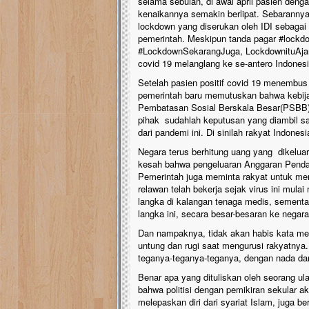
selama sebulan, di awal april pasien deng
kenaikannya semakin berlipat. Sebarannya 
lockdown yang diserukan oleh IDI sebagai
pemerintah. Meskipun tanda pagar #lockd
#LockdownSekarangJuga, LockdownituAjar
covid 19 melanglang ke se-antero Indones
Setelah pasien positif covid 19 menembus
pemerintah baru memutuskan bahwa kebij
Pembatasan Sosial Berskala Besar(PSBB) da
pihak sudahlah keputusan yang diambil sa
dari pandemi ini. Di sinilah rakyat Indone
Negara terus berhitung uang yang dikelua
kesah bahwa pengeluaran Anggaran Pendap
Pemerintah juga meminta rakyat untuk men
relawan telah bekerja sejak virus ini mula
langka di kalangan tenaga medis, sementa
langka ini, secara besar-besaran ke negara 
Dan nampaknya, tidak akan habis kata me
untung dan rugi saat mengurusi rakyatnya
teganya-teganya-teganya, dengan nada dan
Benar apa yang dituliskan oleh seorang u
bahwa politisi dengan pemikiran sekular a
melepaskan diri dari syariat Islam, juga 