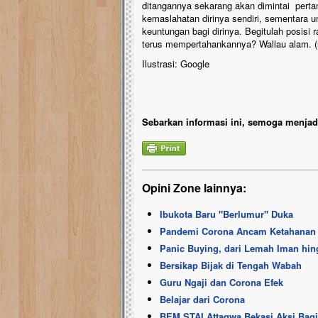
ditangannya sekarang akan dimintai perta
kemaslahatan dirinya sendiri, sementara 
keuntungan bagi dirinya. Begitulah posisi 
terus mempertahankannya? Wallau alam. (
Ilustrasi: Google
Sebarkan informasi ini, semoga menjadi
Opini Zone lainnya:
Ibukota Baru "Berlumur" Duka
Pandemi Corona Ancam Ketahanan
Panic Buying, dari Lemah Iman hi
Bersikap Bijak di Tengah Wabah
Guru Ngaji dan Corona Efek
Belajar dari Corona
BEM STAI Attaqwa Bekasi Aksi Bag