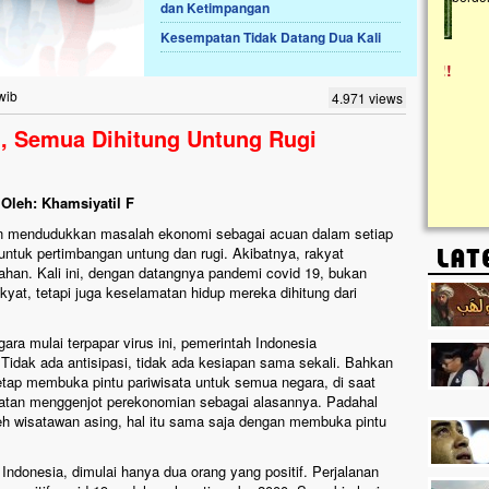
dan Ketimpangan
Kesempatan Tidak Datang Dua Kali
Lima Tahun Mangkrak, Masjid di
Pelosok ini Mengenaskan. Ayo Bantu.!!
Nasib masjid di Kampung Cilumbu ini sungguh
wib
4.971 views
mengenaskan. Lima tahun mangkrak, kini nyaris
tak berbentuk masjid, dipenuhi rumput liar,
 Semua Dihitung Untung Rugi
berlumut, dan menghitam terpapar panas dan
hujan....
Oleh: Khamsiyatil F
in mendudukkan masalah ekonomi sebagai acuan dalam setiap
 untuk pertimbangan untung dan rugi. Akibatnya, rakyat
han. Kali ini, dengan datangnya pandemi covid 19, bukan
yat, tetapi juga keselamatan hidup mereka dihitung dari
gara mulai terpapar virus ini, pemerintah Indonesia
idak ada antisipasi, tidak ada kesiapan sama sekali. Bahkan
etap membuka pintu pariwisata untuk semua negara, di saat
patan menggenjot perekonomian sebagai alasannya. Padahal
leh wisatawan asing, hal itu sama saja dengan membuka pintu
 Indonesia, dimulai hanya dua orang yang positif. Perjalanan