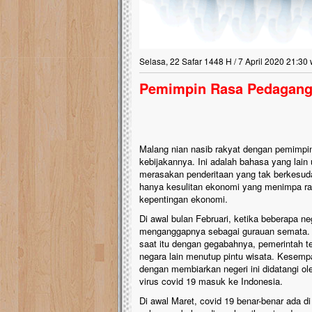
Selasa, 22 Safar 1448 H / 7 April 2020 21:30 
Pemimpin Rasa Pedagang,
Malang nian nasib rakyat dengan pemimp
kebijakannya. Ini adalah bahasa yang lain
merasakan penderitaan yang tak berkesuda
hanya kesulitan ekonomi yang menimpa rak
kepentingan ekonomi.
Di awal bulan Februari, ketika beberapa ne
menganggapnya sebagai gurauan semata. T
saat itu dengan gegabahnya, pemerintah t
negara lain menutup pintu wisata. Kesem
dengan membiarkan negeri ini didatangi o
virus covid 19 masuk ke Indonesia.
Di awal Maret, covid 19 benar-benar ada di