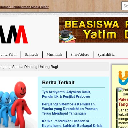
doman Pemberitaan Media Siber
unterFaith
Saintech
Muslimah
ShareVoices
SyariahBiz
agang, Semua Dihitung Untung Rugi
Berita Terkait
Tyo Ardiyanto, Adyaksa Dault,
Pengkritik & Penjilat Prabowo
a Hebat Sembuh Dari
Pales
arah
Tanga
Perjuangan Membela Kemuliaan
Wanita yang Direndahkan Preman,
dipenuhi dengan
Sahaba
Terus Mendapat Tantangan
erat. Meskipun baru
terbaik
ayi yang imut ini harus
mengua
Ketika Pendidikan Disandera
g dahsyat, yaitu tumor
mencek
Kapitalisme, Lahirlah Berbagai Krisis
an...
berdona