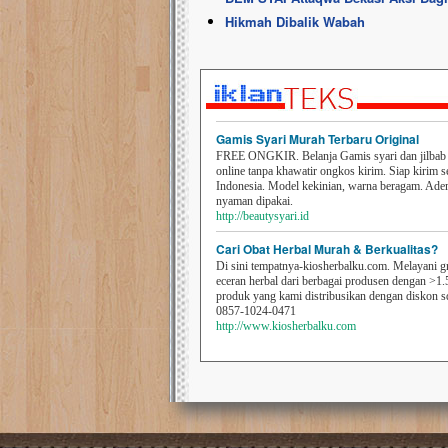
Hikmah Dibalik Wabah
Gamis Syari Murah Terbaru Original
FREE ONGKIR. Belanja Gamis syari dan jilbab t
online tanpa khawatir ongkos kirim. Siap kirim s
Indonesia. Model kekinian, warna beragam. Ad
nyaman dipakai.
http://beautysyari.id
Cari Obat Herbal Murah & Berkualitas?
Di sini tempatnya-kiosherbalku.com. Melayani g
eceran herbal dari berbagai produsen dengan >1.
produk yang kami distribusikan dengan diskon 
0857-1024-0471
http://www.kiosherbalku.com