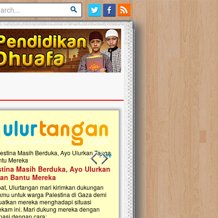
Previous slide
Next slide
tina Masih Berduka, Ayo Ulurkan
Open Donasi Wakaf Pembangu
n Bantu Mereka
Rumah Qur'an & TK Islam Terp
t, Ulurtangan mari kirimkan dukungan
Najjah di Jonggol
mu untuk warga Palestina di Gaza demi
tkan mereka menghadapi situasi
Saat ini, Ulurtangan bersama Yayasan 
am ini. Mari dukung mereka dengan
Najjahtul Islam Jonggol sedang merintis
si dengan cara:...
pembangunan Rumah Qur’an dan Tama