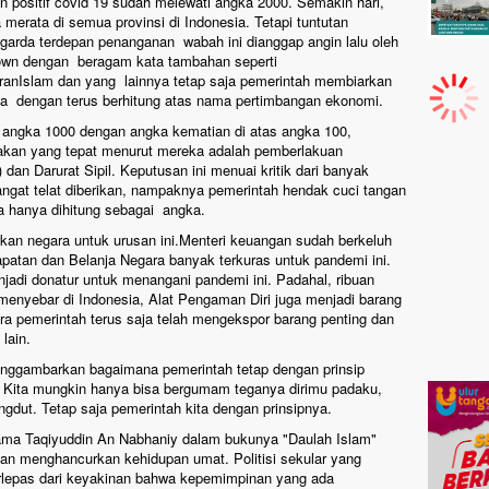
an positif covid 19 sudah melewati angka 2000. Semakin hari,
merata di semua provinsi di Indonesia. Tetapi tuntutan
 garda terdepan penanganan wabah ini dianggap angin lalu oleh
own dengan beragam kata tambahan seperti
anIslam dan yang lainnya tetap saja pemerintah membiarkan
ia dengan terus berhitung atas nama pertimbangan ekonomi.
 angka 1000 dengan angka kematian di atas angka 100,
akan yang tepat menurut mereka adalah pemberlakuan
n Darurat Sipil. Keputusan ini menuai kritik dari banyak
ngat telat diberikan, nampaknya pemerintah hendak cuci tangan
sia hanya dihitung sebagai angka.
rkan negara untuk urusan ini.Menteri keuangan sudah berkeluh
atan dan Belanja Negara banyak terkuras untuk pandemi ini.
jadi donatur untuk menangani pandemi ini. Padahal, ribuan
i menyebar di Indonesia, Alat Pengaman Diri juga menjadi barang
ra pemerintah terus saja telah mengekspor barang penting dan
lain.
nggambarkan bagaimana pemerintah tetap dengan prinsip
. Kita mungkin hanya bisa bergumam teganya dirimu padaku,
gdut. Tetap saja pemerintah kita dengan prinsipnya.
lama Taqiyuddin An Nabhaniy dalam bukunya "Daulah Islam"
kan menghancurkan kehidupan umat. Politisi sekular yang
berlepas dari keyakinan bahwa kepemimpinan yang ada