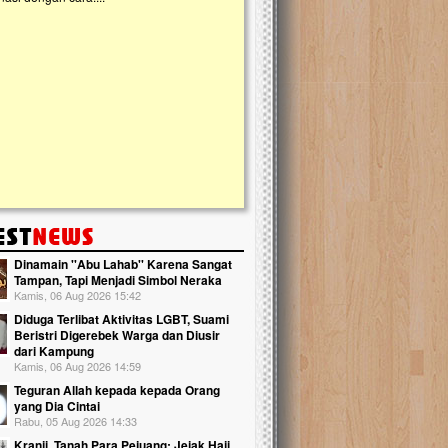
kanak Islam Terpadu (TKIT) An Najjah d
Gedung Majelis Taklim di Jonggol,...
Dinamain ''Abu Lahab'' Karena Sangat
Tampan, Tapi Menjadi Simbol Neraka
Kamis, 06 Aug 2026 15:42
Diduga Terlibat Aktivitas LGBT, Suami
Beristri Digerebek Warga dan Diusir
dari Kampung
Kamis, 06 Aug 2026 14:59
Teguran Allah kepada kepada Orang
yang Dia Cintai
Rabu, 05 Aug 2026 14:33
Kranji, Tanah Para Pejuang: Jejak Haji