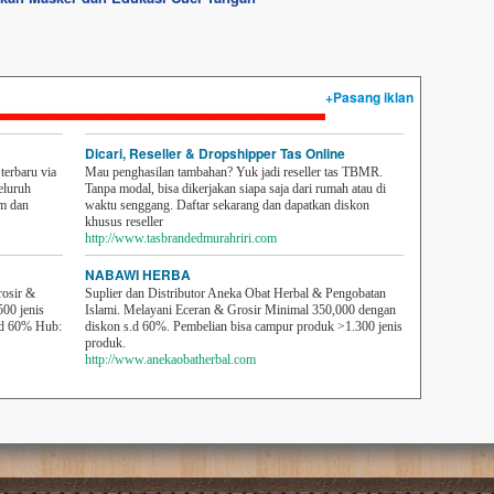
+Pasang iklan
Dicari, Reseller & Dropshipper Tas Online
erbaru via
Mau penghasilan tambahan? Yuk jadi reseller tas TBMR.
eluruh
Tanpa modal, bisa dikerjakan siapa saja dari rumah atau di
em dan
waktu senggang. Daftar sekarang dan dapatkan diskon
khusus reseller
http://www.tasbrandedmurahriri.com
NABAWI HERBA
rosir &
Suplier dan Distributor Aneka Obat Herbal & Pengobatan
500 jenis
Islami. Melayani Eceran & Grosir Minimal 350,000 dengan
sd 60% Hub:
diskon s.d 60%. Pembelian bisa campur produk >1.300 jenis
produk.
http://www.anekaobatherbal.com