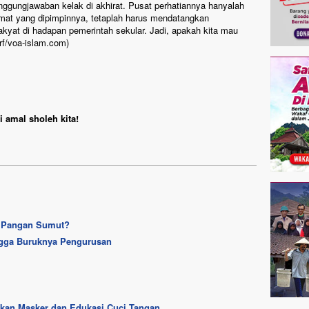
nggungjawaban kelak di akhirat. Pusat perhatiannya hanyalah
umat yang dipimpinnya, tetaplah harus mendatangkan
rakyat di hadapan pemerintah sekular. Jadi, apakah kita mau
rf/voa-islam.com)
 amal sholeh kita!
 Pangan Sumut?
ngga Buruknya Pengurusan
ikan Masker dan Edukasi Cuci Tangan