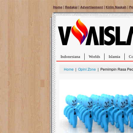
|
|
|
|
Home
Redaksi
Advertisement
Kirim Naskah
Pe
Indonesiana
Worlds
Islamia
Co
Home
|
Opini Zone
| Pemimpin Rasa Ped
Bantu Naura, Balit
Tumor Pembuluh D
Hidup Naura Salsabila 
rintangan yang sangat b
berusia sepuluh bulan, b
menghadapi penyakit yan
pembuluh darah berukur