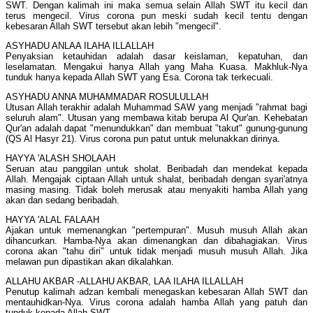
SWT. Dengan kalimah ini maka semua selain Allah SWT itu kecil dan
terus mengecil. Virus corona pun meski sudah kecil tentu dengan
kebesaran Allah SWT tersebut akan lebih "mengecil".
ASYHADU ANLAA ILAHA ILLALLAH
Penyaksian ketauhidan adalah dasar keislaman, kepatuhan, dan
leselamatan. Mengakui hanya Allah yang Maha Kuasa. Makhluk-Nya
tunduk hanya kepada Allah SWT yang Esa. Corona tak terkecuali.
ASYHADU ANNA MUHAMMADAR ROSULULLAH
Utusan Allah terakhir adalah Muhammad SAW yang menjadi "rahmat bagi
seluruh alam". Utusan yang membawa kitab berupa Al Qur'an. Kehebatan
Qur'an adalah dapat "menundukkan" dan membuat "takut" gunung-gunung
(QS Al Hasyr 21). Virus corona pun patut untuk melunakkan dirinya.
HAYYA 'ALASH SHOLAAH
Seruan atau panggilan untuk sholat. Beribadah dan mendekat kepada
Allah. Mengajak ciptaan Allah untuk shalat, beribadah dengan syari'atnya
masing masing. Tidak boleh merusak atau menyakiti hamba Allah yang
akan dan sedang beribadah.
HAYYA 'ALAL FALAAH
Ajakan untuk memenangkan "pertempuran". Musuh musuh Allah akan
dihancurkan. Hamba-Nya akan dimenangkan dan dibahagiakan. Virus
corona akan "tahu diri" untuk tidak menjadi musuh musuh Allah. Jika
melawan pun dipastikan akan dikalahkan.
ALLAHU AKBAR -ALLAHU AKBAR, LAA ILAHA ILLALLAH
Penutup kalimah adzan kembali menegaskan kebesaran Allah SWT dan
mentauhidkan-Nya. Virus corona adalah hamba Allah yang patuh dan
tunduk kepada Allah SWT.