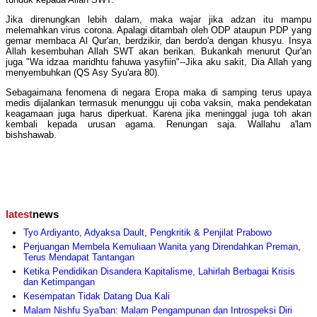
Jika direnungkan lebih dalam, maka wajar jika adzan itu mampu
melemahkan virus corona. Apalagi ditambah oleh ODP ataupun PDP yang
gemar membaca Al Qur'an, berdzikir, dan berdo'a dengan khusyu. Insya
Allah kesembuhan Allah SWT akan berikan. Bukankah menurut Qur'an
juga "Wa idzaa maridhtu fahuwa yasyfiin"--Jika aku sakit, Dia Allah yang
menyembuhkan (QS Asy Syu'ara 80).
Sebagaimana fenomena di negara Eropa maka di samping terus upaya
medis dijalankan termasuk menunggu uji coba vaksin, maka pendekatan
keagamaan juga harus diperkuat. Karena jika meninggal juga toh akan
kembali kepada urusan agama. Renungan saja. Wallahu a'lam
bishshawab.
latest
news
Tyo Ardiyanto, Adyaksa Dault, Pengkritik & Penjilat Prabowo
Perjuangan Membela Kemuliaan Wanita yang Direndahkan Preman,
Terus Mendapat Tantangan
Ketika Pendidikan Disandera Kapitalisme, Lahirlah Berbagai Krisis
dan Ketimpangan
Kesempatan Tidak Datang Dua Kali
Malam Nishfu Sya'ban: Malam Pengampunan dan Introspeksi Diri