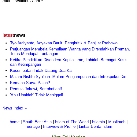
Allah". Wallahu A’lam.
*
latest
news
Tyo Ardiyanto, Adyaksa Dault, Pengkritik & Penjilat Prabowo
Perjuangan Membela Kemuliaan Wanita yang Direndahkan Preman,
Terus Mendapat Tantangan
Ketika Pendidikan Disandera Kapitalisme, Lahirlah Berbagai Krisis
dan Ketimpangan
Kesempatan Tidak Datang Dua Kali
Malam Nishfu Sya'ban: Malam Pengampunan dan Introspeksi Diri
Kemana Surya Paloh?
Pemuja Jokowi, Bertobatlah!!
'Abu Ubaidah' Tidak Meniggal!
News Index »
home
|
South East Asia
|
Islam of The World
|
Islamia
|
Muslimah
|
Teenage
|
Interview & Profile
|
Lintas Berita Islam