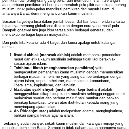
pemikiran dari orang-orang yang benci dan memusuhi Islam. Serangan
atau serbuan pemikiran ini bertujuan merubah pola pikir dan sikap seorang
muslim untuk pelan-pelan mengikuti pemikiran dari musuh Islam, di
antaranya Barat, demi menghancurkan kaum muslimin.
Sasaran targetnya bisa dalam jumlah besar. Bahkan bisa mendunia kalau
tujuannya memang globalisasi dilakukan dengan cara yang masif pula.
Dampak
ghazwul
fikri
juga bisa terasa oleh berbagai generasi, dan
mencakup berbagai lapisan masyarakat.
Dan perlu kita ketahui ada 4 target dan kunci apalagi untuk kalangan
remaja:
Ifsadul akhlak (merusak akhlak)
adalah memporak-porandakan
moral dan etika kaum muslimin sehingga tidak lagi berakhlak
sesuai ajaran islam.
Tahthimul fikrah (menghancurkan pemikiran)
yaitu
mengacaukan pemahaman kaum muslimin dengan memunculkan
berbagai macam isme-isme yang asing dan bertentangan dengan
ajaran islam, seperti atheisme, materialisme, komunisme,
liberalisme, kapitalisme, dan lain-lain.
Idzabatus syakhshiyah (melarutkan kepribadian)
adalah
menggoyahkan sikap hidup kaum muslimin sehingga enggan untuk
melakukan syariat dan berbuat ma’ruf nahi munkar dan bahkan
bersikap basa-basi, toleran atau ikut-ikutan kepada orang yang
menyimpang ajaran islam.
Ar- Riddah(murtad)
adalah melepaskan agama, mengingkarinya,
bahkan sampai keluar agama islam.
Sekarang sudah banyak sekali kaum muslim dari kalangan remaja yang
mengikuti pemikiran Barat. Sampai ia tidak paham ajaran agamanya sama