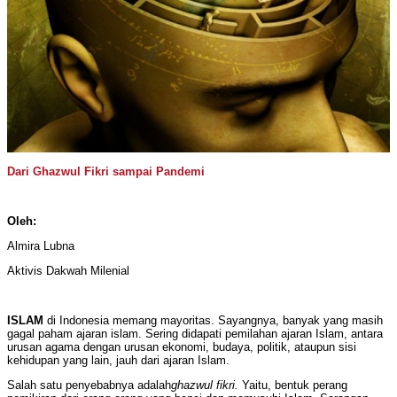
Dari Ghazwul Fikri sampai Pandemi
Oleh:
Almira Lubna
Aktivis Dakwah Milenial
ISLAM
di Indonesia memang mayoritas. Sayangnya, banyak yang masih
gagal paham ajaran islam. Sering didapati pemilahan ajaran Islam, antara
urusan agama dengan urusan ekonomi, budaya, politik, ataupun sisi
kehidupan yang lain, jauh dari ajaran Islam.
Salah satu penyebabnya adalah
gha
zwul fikri
.
Yaitu, bentuk perang