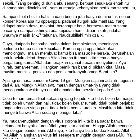
sekali. "Yang penting di dunia aku senang, berbuat sesukaku entah itu
dilarang atau dibolehkan", semua remaja kebanyakan berfikiran seperti itu,
Sampai dibela-belain habisin uang berjuta-juta hanya demi untuk nonton
konser Korea apa itu oppa-oppa, padahal itu gak ada manfaat. Yang
didapat malah dosa, maksiat, bercampur baur, bermesra-mesra sama
pacarnya sampai akhirnya ada kejadian hamil diluar nikah padahal
umurnya masih 14-17 tahunan. Naudzubillahi min dzalik.
Guys, daripada berlomba-lomba dalam kemaksiatan, mendingan
berlomba-lomba dalam kebaikan. Karena oppa-oppa tidak akan
menolongmu, malah membuat kamu bisa masuk ke neraka. Berusahalah
untuk selalu dekat dengan Allah karena itu nanti kita semua hanya
bergantung sama Allah dan terapkan syariat secara menyeluruh. Ayo
hijrah, teman-teman. Hilangkan pemikiran barat di pikiran kita. Masa
muslim memiliki perilaku dan pemikirankanyak orang Barat sih?
Apalagi di masa pandemi Covid-19 gini. Mungkin saja ini adalah teguran
dari Allah. Mungkin Allah swt. marah dengan umat-Nya yang tidak
menggunakan waktunya untukberbadah dan berzikir kepada Allah.
Coba teman-teman lihat sekarang yang terjadi: kita tidak boleh ke masjid,
tidak boleh umrah dan haji, tidak boleh keluar rumah, tidak boleh berjabat
tangan dengan siapa pun, tidak boleh bersilaturahim. Masihkah kita tidak
mengerti bahwa Allah sedang menegur kita?
Ya, mudah-mudahan dengan virus corona ini kita bisa sadar bahwa
selama ini banyak aturan Allah yang kita abaikan. Hingga Allah menegur
kita dengan pandemi ini. Akhirnya, kita hanya bisa berdoa kepada Allah:
"ya Allah hilangkanlah virus ini sesegera mungkin dengan kuasa-Mu, Ya