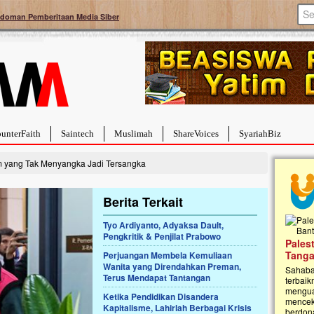
doman Pemberitaan Media Siber
unterFaith
Saintech
Muslimah
ShareVoices
SyariahBiz
 yang Tak Menyangka Jadi Tersangka
Berita Terkait
Tyo Ardiyanto, Adyaksa Dault,
Pengkritik & Penjilat Prabowo
a Hebat Sembuh Dari
Pales
arah
Tanga
Perjuangan Membela Kemuliaan
Wanita yang Direndahkan Preman,
dipenuhi dengan
Sahaba
Terus Mendapat Tantangan
erat. Meskipun baru
terbaik
ayi yang imut ini harus
mengua
Ketika Pendidikan Disandera
g dahsyat, yaitu tumor
mencek
Kapitalisme, Lahirlah Berbagai Krisis
an...
berdona