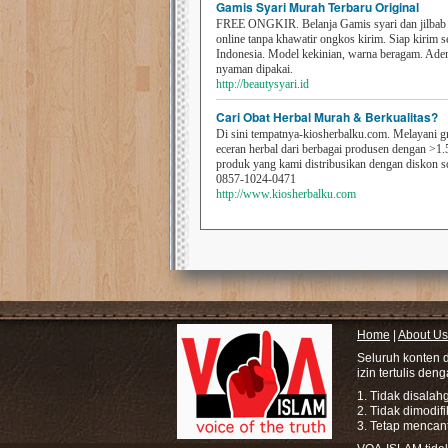
Gamis Syari Murah Terbaru Original
FREE ONGKIR. Belanja Gamis syari dan jilbab t
online tanpa khawatir ongkos kirim. Siap kirim s
Indonesia. Model kekinian, warna beragam. Ad
nyaman dipakai.
http://beautysyari.id
Cari Obat Herbal Murah & Berkualitas?
Di sini tempatnya-kiosherbalku.com. Melayani g
eceran herbal dari berbagai produsen dengan >1.
produk yang kami distribusikan dengan diskon 
0857-1024-0471
http://www.kiosherbalku.com
Home
|
About Us
Seluruh konten 
izin tertulis den
1. Tidak disala
2. Tidak dimodif
3. Tetap mencan