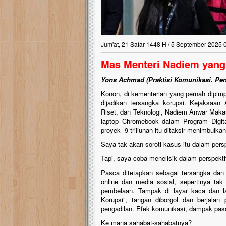
Jum'at, 21 Safar 1448 H / 5 September 2025 
Mas Menteri Nadiem yang
Yons Achmad (Praktisi Komunikasi. Pend
Konon, di kementerian yang pernah dipim
dijadikan tersangka korupsi. Kejaksaa
Riset, dan Teknologi, Nadiem Anwar Maka
laptop Chromebook dalam Program Digita
proyek 9 triliunan itu ditaksir menimbulkan
Saya tak akan soroti kasus itu dalam pers
Tapi, saya coba menelisik dalam perspekti
Pasca ditetapkan sebagai tersangka dan d
online dan media sosial, sepertinya t
pembelaan. Tampak di layar kaca dan l
Korupsi”, tangan diborgol dan berjalan 
pengadilan. Efek komunikasi, dampak pas
Ke mana sahabat-sahabatnya?