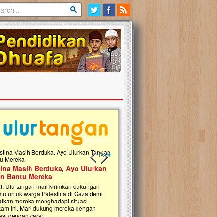
Previous slide
Next slide
tina Masih Berduka, Ayo Ulurkan
Open Donasi Wakaf Pembangu
n Bantu Mereka
Rumah Qur'an & TK Islam Terp
t, Ulurtangan mari kirimkan dukungan
Najjah di Jonggol
mu untuk warga Palestina di Gaza demi
tkan mereka menghadapi situasi
Saat ini, Ulurtangan bersama Yayasan 
am ini. Mari dukung mereka dengan
Najjahtul Islam Jonggol sedang merintis
si dengan cara:...
pembangunan Rumah Qur’an dan Tama