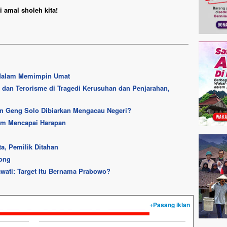
 amal sholeh kita!
l dalam Memimpin Umat
dan Terorisme di Tragedi Kerusuhan dan Penjarahan,
n Geng Solo Dibiarkan Mengacau Negeri?
um Mencapai Harapan
ta, Pemilik Ditahan
bong
awati: Target Itu Bernama Prabowo?
+Pasang iklan