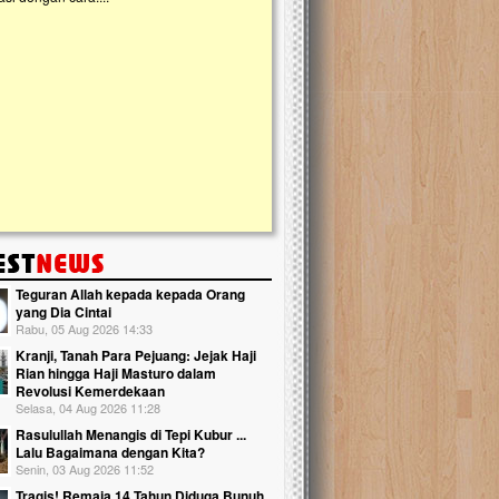
kanak Islam Terpadu (TKIT) An Najjah d
Gedung Majelis Taklim di Jonggol,...
Teguran Allah kepada kepada Orang
yang Dia Cintai
Rabu, 05 Aug 2026 14:33
Kranji, Tanah Para Pejuang: Jejak Haji
Rian hingga Haji Masturo dalam
Revolusi Kemerdekaan
Selasa, 04 Aug 2026 11:28
Rasulullah Menangis di Tepi Kubur ...
Lalu Bagaimana dengan Kita?
Senin, 03 Aug 2026 11:52
Tragis! Remaja 14 Tahun Diduga Bunuh