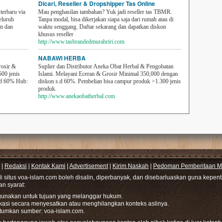
Dicari, Reseller & Dropshipper Tas Online
erbaru via
Mau penghasilan tambahan? Yuk jadi reseller tas TBMR.
eluruh
Tanpa modal, bisa dikerjakan siapa saja dari rumah atau di
em dan
waktu senggang. Daftar sekarang dan dapatkan diskon
khusus reseller
http://www.tasbrandedmurahriri.com
NABAWI HERBA
rosir &
Suplier dan Distributor Aneka Obat Herbal & Pengobatan
500 jenis
Islami. Melayani Eceran & Grosir Minimal 350,000 dengan
sd 60% Hub:
diskon s.d 60%. Pembelian bisa campur produk >1.300 jenis
produk.
http://www.anekaobatherbal.com
|
Redaksi
|
Kontak Kami
|
Advertisement
|
Kirim Naskah
|
Pedoman Pemberitaan Me
di situs voa-islam.com boleh disalin, diperbanyak, dan disebarluaskan guna kepe
gan syarat:
hgunakan untuk tujuan yang melanggar hukum.
ikasi secara menyesatkan atau menghilangkan konteks aslinya.
tumkan sumber: voa-islam.com.