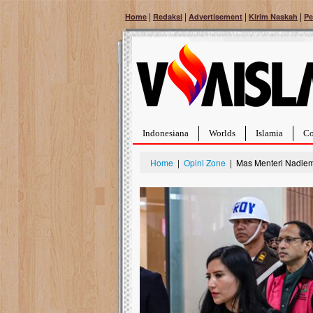
|
|
|
|
Home
Redaksi
Advertisement
Kirim Naskah
Pe
Indonesiana
Worlds
Islamia
Co
Home
|
Opini Zone
| Mas Menteri Nadiem
Bantu Naura, Balit
Tumor Pembuluh D
Hidup Naura Salsabila 
rintangan yang sangat b
berusia sepuluh bulan, b
menghadapi penyakit yan
pembuluh darah berukur