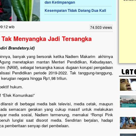
dan Ketimpangan
Kesempatan Tidak Datang Dua Kali
Lima Tahun Mangkrak, Masjid di
Pelosok ini Mengenaskan. Ayo Bantu.!!
Nasib masjid di Kampung Cilumbu ini sungguh
09:12 wib
74.503 views
mengenaskan. Lima tahun mangkrak, kini nyaris
tak berbentuk masjid, dipenuhi rumput liar,
 Tak Menyangka Jadi Tersangka
berlumut, dan menghitam terpapar panas dan
hujan....
iri Brandstory.id)
pinnya, banyak yang bersorak ketika Nadiem Makarim akhirnya
n Agung menetapkan mantan Menteri Pendidikan, Kebudayaan,
rim (NAM), sebagai tersangka kasus dugaan korupsi pengadaan
lisasi Pendidikan periode 2019-2022. Tak tanggung-tanggung,
 kerugian negara hingga Rp1,98 triliun.
pektif hukum.
f “Efek Komunikasi”
ilansir di berbagai media baik televisi, media cetak, maupun
ak ada semacam gerakan yang cukup massif untuk melakukan
ayar media sosial, Nadiem termenung, memakai “Rompi Pink
penuh lunglai saat disorot media. Sendirian berjalan, hadapi
ca pemberitaan senyap dari pembelaan.