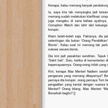
Kenapa, kalau memang banyak pendukung
Ia, saya kira tak menyangka jadi tersan
memang sudah melakukan klarifikasi umpa
juga mengaku di sana bahwa ayahnya, 
Corruption Watch dan lahir dari keluar
korupsi.
Klaim boleh-boleh saja. Faktanya, dia j
selentingan dia bukan “Orang Pendidikan”
Bisnis”. Kalau soal ini memang tak perlu
sukses secara bisnis.
Dia kini jadi pesakitan sendirian. Tepu
“Sakit hati”. Dulu, ketika di kementeria
kepercayaannya. Orang-orang inilah yang 
Kini, kenapa Mas Menteri Nadiem seola
pengacara yang memang dibayarnya? Ber
percaya dia korupsi, orang percaya Tom be
pengadilan yang kental dengan nuansa kr
Menteri? Orang bilang, Mas Menteri “Mai
Benarkah begitu? []