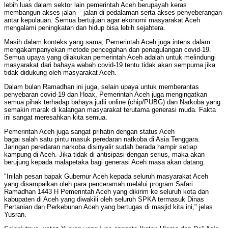
lebih luas dalam sektor lain pemerintah Aceh berupayah keras
membangun akses jalan – jalan di pedalaman serta akses penyeberangan
antar kepulauan. Semua bertujuan agar ekonomi masyarakat Aceh
mengalami peningkatan dan hidup bisa lebih sejahtera.
Masih dalam konteks yang sama, Pemerintah Aceh juga intens dalam
mengakampanyekan metode pencegahan dan penagulangan covid-19.
Semua upaya yang dilakukan pemerintah Aceh adalah untuk melindungi
masyarakat dari bahaya wabah covid-19 tentu tidak akan sempurna jika
tidak didukung oleh masyarakat Aceh.
Dalam bulan Ramadhan ini juga, selain upaya untuk memberantas
penyebaran covid-19 dan Hoax, Pemerintah Aceh juga mengingatkan
semua pihak terhadap bahaya judii online (chip/PUBG) dan Narkoba yang
semakin marak di kalangan masyarakat terutama generasi muda. Fakta
ini sangat meresahkan kita semua.
Pemerintah Aceh juga sangat prihatin dengan status Aceh
bagai salah satu pintu masuk peredaran natkoba di Asia Tenggara.
Jaringan peredaran narkoba disinyalir sudah berada hampir setiap
kampung di Aceh. Jika tidak di antisipasi dengan serius, maka akan
berujung kepada malapetaka bagi generasi Aceh masa akan datang.
"Inilah pesan bapak Gubernur Aceh kepada seluruh masyarakat Aceh
yang disampaikan oleh para penceramah melalui program Safari
Ramadhan 1443 H Pemerintah Aceh yang dikirim ke seluruh kota dan
kabupaten di Aceh yang diwakili oleh seluruh SPKA termasuk Dinas
Pertanian dan Perkebunan Aceh yang bertugas di masjid kita ini," jelas
Yusran.