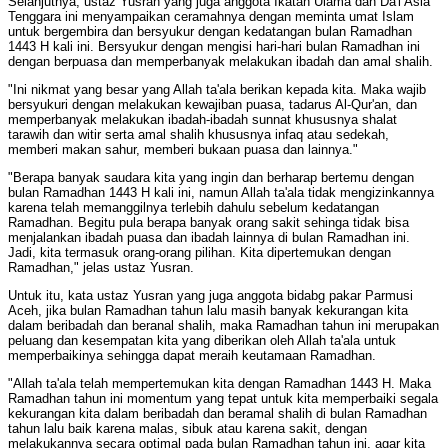
Selanjutnya, ustaz Yusran yang juga anggota Ikatan Ulama dan Da'i Asia
Tenggara ini menyampaikan ceramahnya dengan meminta umat Islam
untuk bergembira dan bersyukur dengan kedatangan bulan Ramadhan
1443 H kali ini. Bersyukur dengan mengisi hari-hari bulan Ramadhan ini
dengan berpuasa dan memperbanyak melakukan ibadah dan amal shalih.
"Ini nikmat yang besar yang Allah ta'ala berikan kepada kita. Maka wajib
bersyukuri dengan melakukan kewajiban puasa, tadarus Al-Qur'an, dan
memperbanyak melakukan ibadah-ibadah sunnat khususnya shalat
tarawih dan witir serta amal shalih khususnya infaq atau sedekah,
memberi makan sahur, memberi bukaan puasa dan lainnya."
"Berapa banyak saudara kita yang ingin dan berharap bertemu dengan
bulan Ramadhan 1443 H kali ini, namun Allah ta'ala tidak mengizinkannya
karena telah memanggilnya terlebih dahulu sebelum kedatangan
Ramadhan. Begitu pula berapa banyak orang sakit sehinga tidak bisa
menjalankan ibadah puasa dan ibadah lainnya di bulan Ramadhan ini.
Jadi, kita termasuk orang-orang pilihan. Kita dipertemukan dengan
Ramadhan," jelas ustaz Yusran.
Untuk itu, kata ustaz Yusran yang juga anggota bidabg pakar Parmusi
Aceh, jika bulan Ramadhan tahun lalu masih banyak kekurangan kita
dalam beribadah dan beranal shalih, maka Ramadhan tahun ini merupakan
peluang dan kesempatan kita yang diberikan oleh Allah ta'ala untuk
memperbaikinya sehingga dapat meraih keutamaan Ramadhan.
"Allah ta'ala telah mempertemukan kita dengan Ramadhan 1443 H. Maka
Ramadhan tahun ini momentum yang tepat untuk kita memperbaiki segala
kekurangan kita dalam beribadah dan beramal shalih di bulan Ramadhan
tahun lalu baik karena malas, sibuk atau karena sakit, dengan
melakukannya secara optimal pada bulan Ramadhan tahun ini, agar kita