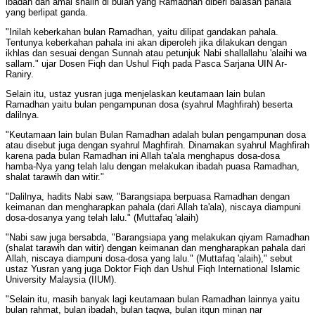
ibadah dan amal shalih di bulan yang Ramadhan diberi balasan pahala
yang berlipat ganda.
"Inilah keberkahan bulan Ramadhan, yaitu dilipat gandakan pahala.
Tentunya keberkahan pahala ini akan diperoleh jika dilakukan dengan
ikhlas dan sesuai dengan Sunnah atau petunjuk Nabi shallallahu 'alaihi wa
sallam." ujar Dosen Fiqh dan Ushul Fiqh pada Pasca Sarjana UIN Ar-
Raniry.
Selain itu, ustaz yusran juga menjelaskan keutamaan lain bulan
Ramadhan yaitu bulan pengampunan dosa (syahrul Maghfirah) beserta
dalilnya.
"Keutamaan lain bulan Bulan Ramadhan adalah bulan pengampunan dosa
atau disebut juga dengan syahrul Maghfirah. Dinamakan syahrul Maghfirah
karena pada bulan Ramadhan ini Allah ta'ala menghapus dosa-dosa
hamba-Nya yang telah lalu dengan melakukan ibadah puasa Ramadhan,
shalat tarawih dan witir."
"Dalilnya, hadits Nabi saw, "Barangsiapa berpuasa Ramadhan dengan
keimanan dan mengharapkan pahala (dari Allah ta'ala), niscaya diampuni
dosa-dosanya yang telah lalu." (Muttafaq 'alaih)
"Nabi saw juga bersabda, "Barangsiapa yang melakukan qiyam Ramadhan
(shalat tarawih dan witir) dengan keimanan dan mengharapkan pahala dari
Allah, niscaya diampuni dosa-dosa yang lalu." (Muttafaq 'alaih)," sebut
ustaz Yusran yang juga Doktor Fiqh dan Ushul Fiqh International Islamic
University Malaysia (IIUM).
"Selain itu, masih banyak lagi keutamaan bulan Ramadhan lainnya yaitu
bulan rahmat, bulan ibadah, bulan taqwa, bulan itqun minan nar