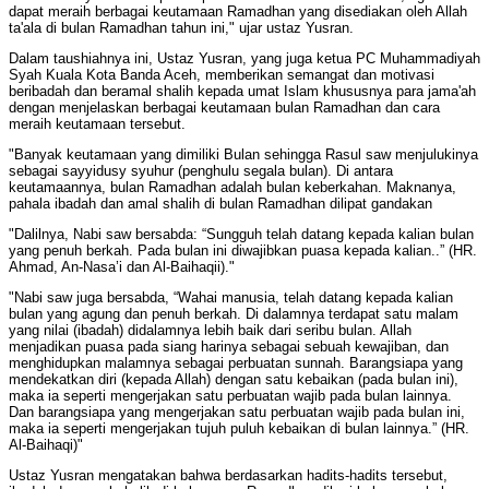
dapat meraih berbagai keutamaan Ramadhan yang disediakan oleh Allah
ta'ala di bulan Ramadhan tahun ini," ujar ustaz Yusran.
Dalam taushiahnya ini, Ustaz Yusran, yang juga ketua PC Muhammadiyah
Syah Kuala Kota Banda Aceh, memberikan semangat dan motivasi
beribadah dan beramal shalih kepada umat Islam khususnya para jama'ah
dengan menjelaskan berbagai keutamaan bulan Ramadhan dan cara
meraih keutamaan tersebut.
"Banyak keutamaan yang dimiliki Bulan sehingga Rasul saw menjulukinya
sebagai sayyidusy syuhur (penghulu segala bulan). Di antara
keutamaannya, bulan Ramadhan adalah bulan keberkahan. Maknanya,
pahala ibadah dan amal shalih di bulan Ramadhan dilipat gandakan
"Dalilnya, Nabi saw bersabda: “Sungguh telah datang kepada kalian bulan
yang penuh berkah. Pada bulan ini diwajibkan puasa kepada kalian..” (HR.
Ahmad, An-Nasa’i dan Al-Baihaqii)."
"Nabi saw juga bersabda, “Wahai manusia, telah datang kepada kalian
bulan yang agung dan penuh berkah. Di dalamnya terdapat satu malam
yang nilai (ibadah) didalamnya lebih baik dari seribu bulan. Allah
menjadikan puasa pada siang harinya sebagai sebuah kewajiban, dan
menghidupkan malamnya sebagai perbuatan sunnah. Barangsiapa yang
mendekatkan diri (kepada Allah) dengan satu kebaikan (pada bulan ini),
maka ia seperti mengerjakan satu perbuatan wajib pada bulan lainnya.
Dan barangsiapa yang mengerjakan satu perbuatan wajib pada bulan ini,
maka ia seperti mengerjakan tujuh puluh kebaikan di bulan lainnya.” (HR.
Al-Baihaqi)"
Ustaz Yusran mengatakan bahwa berdasarkan hadits-hadits tersebut,