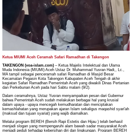
Ketua MIUMI Aceh Ceramah Safari Ramadhan di Takengon
TAKENGON (voa-islam.com)
– Ketua Majelis Intelektual dan Ulama
Muda Indonesia (MIUMI) Aceh Ustaz Dr. Muhammad Yusran Hadi,, Lc.,
MA tampil sebagai penceramah safari Ramadhan di Masjid Besar
Kecamatan Pegasin Kota Takengon Kabupaten Aceh Tengah di akhir
kegiatan Safari Ramadhan Pemerintah Aceh yang diwakili Dinas Pertanian
dan Perkebunan Aceh pada hari Sabtu malam (9/2).
Dalam ceramahnya, Ustaz Yusran menyampaikan pesan dari Gubernur
bahwa Pemerintah Aceh sudah melakukan berbagai hal yang krusial
dalam upaya - upaya mencegah kemudharatan dan menciptakan
kemashlahatan yang merupakan ajaran Islam sekaligus maqashid syari'ah
(maksud dan tujuan syariat) yang wajib diamalkan.
Melalui program BEREH (Bersih Rapi Estetis dan Hijau ) telah berhasil
menjadi slogan yang mempengaruhi alam bawah sadar masyarakat Aceh
menjadi peduli terhadap kebersihan diri dan lingkungan. Program BEREH