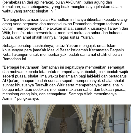
(pembebasan dari api neraka), bulan Al-Qur'an, bulan agung dan
kemuliaan, dan sebagainya, yang tidak mungkin saya jelaskan dalam
waktu yang sangat singkat ini."
"Berbagai keutamaan bulan Ramadhan ini hanya diberikan kepada orang-
orang yang berpuasa dan menghidupkan Ramadhan dengan tadarus Al-
Qur'an, memperbanyak melakukan shalat sunnat khususnya Tarawih dan
Witir, berinfak atau bersedekah, memberi makanan sahur dan bukaan
puasa, dan amal shalih lainnya," tegas ustaz Yusran.
Sebagai penutup taushiahnya, ustaz Yusran mengajak umat Islam
khususnyya para jama'ah Masjid Besar Istiqamah Kecamatan Pegasin
Kota Takengon untuk memperbanyak ibadah dan amal shalih di bulan
Ramadhan ini.
"Berbagai keutamaan Ramadhan ini sepatutnya memberikan semangat
dan motivasi kepada kita untuk memperbanyak ibadah, baik ibadah wajib
seperti puasa, shalat lima waktu berjama'ah bagi laki-laki dan bertadarus
Al-Qur'an, maupun Ibadah sunnah seperti memperbanyak shalat-shalat
sunnat khususnya Tarawih dan Witir serta memperbanyak amal shalih
berupa infak atau sedekah, memberi makanan sahur dan bukaan puasa,
menolong orang lain, dan sebagainya. Semoga Allah menerimanya.
Aamin," pungkasnya.