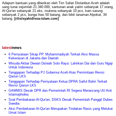
Adapum bantuan yang diberikan oleh Tim Safari Distanbun Aceh adalah
uang tunai sejumlah 21.340.000, santunan anak yatim sebanyak 17 orang,
Al-Qur'an sebanyak 21 eks, mukena sebanyak 10 pcs, kain sarung
sebanyak 2 pcs, bunga hias 50 batang, dan bibit tanaman Alpokat, 34
batang.
[rilis/syahid/voa-islam.com]
latest
news
6 Pernyataan Sikap PP. Muhammadiyah Terkait Aksi Massa
Kekerasan di Jakarta dan Daerah
Wisuda Akbar Dewan Da'wah Solo Raya: Lahirkan Dai dan Guru Ngaji
Untuk Indonesia
Tanggapan Terhadap PJ Gubernur Aceh Atas Permintaan Revisi
Qanun LKS
Tanggapan Terhadap Pernyataan Ketua DPRA Saiful Bahri Terkait
Revisi Qanun LKS
GAMMIS Desak DPR dan Pemerintah RI Segera Merancang UU Anti
Islamophobia
Soal Pembakaran Al-Qur'an, DSKS Desak Pemerintah Panggil Dubes
Swedia
Aksi Pembekaran Al-Qur'an Merupakan Tindakan Rasis yang Melukai
Umat Islam