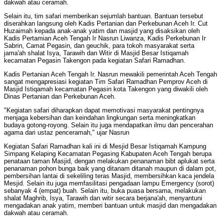
dakwah atau ceramah.
Selain itu, tim safari memberikan sejumlah bantuan. Bantuan tersebut
diserahkan langsung oleh Kadis Pertanian dan Perkebunan Aceh Ir. Cut
Huzaimah kepada anak-anak yatim dan masjid yang disaksikan oleh
Kadis Pertamian Aceh Tengah Ir Nasrun Liwanza, Kadis Perkebunan Ir
Sabrin, Camat Pegasin, dan geuchik, para tokoh masyarakat serta
jama'ah shalat Isya, Tarawih dan Witir di Masjid Besar Istiqamah
kecamatan Pegasin Takengon pada kegiatan Safari Ramadhan.
Kadis Pertanian Aceh Tengah Ir. Nasrun mewakili pemerintah Aceh Tengah
sangat mengapresiasi kegiatan Tim Safari Ramadhan Pemprov Aceh di
Masjid Istiqamah kecamatan Pegasin kota Takengon yang diwakili oleh
Dinas Pertanian dan Perkebunan Aceh.
"Kegiatan safari diharapkan dapat memotivasi masyarakat pentingnya
menjaga kebersihan dan keindahan lingkungan serta meningkatkan
budaya gotong-royong. Selain itu juga mendapatkan ilmu dan pencerahan
agama dari ustaz penceramah," ujar Nasrun
Kegiatan Safari Ramadhan kali ini di Mesjid Besar Istiqamah Kampung
Simpang Kelaping Kecamatan Pegasing Kabupaten Aceh Tengah berupa
penataan taman Masjid, dengan melakukan penanaman bibt aplukat serta
penanaman pohon bunga baik yang ditanam ditanah maupun di dalam pot,
pembersihan lantai di sekeliling teras Masjid, membersihkan kaca jendela
Mesjid. Selain itu juga memfasilitasi pengadaan lampu Emergency (sorot)
sebanyak 4 (empat) buah. Selain itu, buka puasa bersama, melakukan
shalat Maghrib, Isya, Tarawih dan witir secara berjana'ah, menyantuni
mengadakan anak yatim, memberi bantuan untuk masjid dan mengadakan
dakwah atau ceramah.