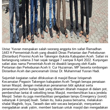
Ustaz Yusran merupakan salah seorang anggota tim safari Ramadhan
1443 H Permerintah Aceh yang diwakili Dinas Pertanian dan Perkebunan
(Distanbun) Provinsi Aceh ke Takengon ibukota Kabupaten Aceh. Safari ini
berlangsung selama 3 hari sejak tanggal 7 sampai 9 April 2022. Kunjungan
safari atas nama Pemerintah Aceh ini diwakili langsung oleh Kadis
Pertanian dan Perkebunan Aceh Ir. Cur Huzaiman, MP beserta rombongan
Distanbun Aceh dan penceramah Ustaz Dr. Muhammad Yusran Hadi.
Sejumlah kegiatan safari difokuskan di masjid Besar Istiqamah
Kecamatan Pegasin Takengon kabupaten Aceh Tengah berupa penataan
taman Masjid, dengan melakukan penanaman bibt aplukat serta
penanaman pohon bunga baik yang ditanam ditanah maupun di dalam pot,
pembersihan lantai di sekeliling teras Masjid, membersihkan kaca jendela
Mesjid. Selain itu juga memfasilitasi pengadaan lampu Emergency (sorot)
sebanyak 4 (empat) buah. Selain itu, buka puasa bersama, melakukan
shalat Maghrib, Isya, Tarawih dan witir secara berjana'ah, menyantuni
mengadakan anak yatim, memberi bantuan untuk masjid dan mengadakan