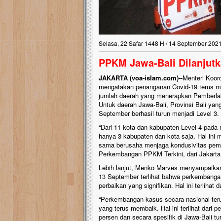
Selasa, 22 Safar 1448 H / 14 September 202
PPKM Jawa-Bali Dilanjut
JAKARTA (voa-islam.com)--
Menteri Koord
mengatakan penanganan Covid-19 terus me
jumlah daerah yang menerapkan Pemberl
Untuk daerah Jawa-Bali, Provinsi Bali yan
September berhasil turun menjadi Level 3.
“Dari 11 kota dan kabupaten Level 4 pada 
hanya 3 kabupaten dan kota saja. Hal ini
sama berusaha menjaga kondusivitas pem
Perkembangan PPKM Terkini, dari Jakarta
Lebih lanjut, Menko Marves menyampaikan
13 September terlihat bahwa perkembanga
perbaikan yang signifikan. Hal ini terlihat
“Perkembangan kasus secara nasional teru
yang terus membaik. Hal ini terlihat dari 
persen dan secara spesifik di Jawa-Bali tur