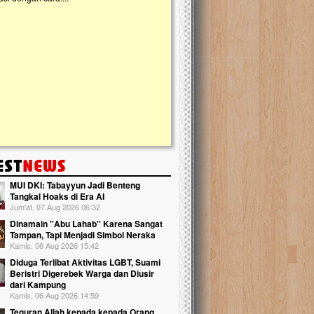
kanak Islam Terpadu (TKIT) An Najjah d
Gedung Majelis Taklim di Jonggol,...
MUI DKI: Tabayyun Jadi Benteng
Tangkal Hoaks di Era AI
Jum'at, 07 Aug 2026 06:32
Dinamain ''Abu Lahab'' Karena Sangat
Tampan, Tapi Menjadi Simbol Neraka
Kamis, 06 Aug 2026 15:42
Diduga Terlibat Aktivitas LGBT, Suami
Beristri Digerebek Warga dan Diusir
dari Kampung
Kamis, 06 Aug 2026 14:59
Teguran Allah kepada kepada Orang