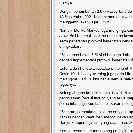
ujarnya.
Dengan penambahan 2.577 kasus baru dan 
13 September 2021 telah berada di bawah 1
menggembirakan,” ujar Luhut.
Namun, Menko Marves juga mengingatkan 
Jawa-Bali tersebut tidak menurunkan ke
serta penerapan protokol kesehatan dengan
ditingkatkan.
“Penurunan Level PPKM di berbagai kota m
dengan implementasi protokol kesehatan d
Euforia dan ketidakwaspadaan, menurut Me
Covid-19. “Ini early warning juga pada kita
meningkat. Jadi ini kita harus semua hati-h
tegasnya.
Seiring dengan kondisi situasi Covid-19 y
penggunaan PeduliLindungi yang terus ber
pemerintah juga kembali melakukan pelong
“Pertama, pembukaan bioskop dengan kapa
namun dengan kewajiban menggunakan aplik
Hanya kategori hijaulah yang dapat masuk
Kedua, pemerintah mendorong peningkatan