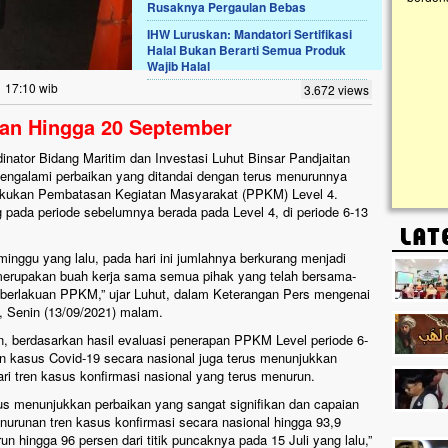
Rusaknya Pergaulan Bebas
IHW Luruskan: Mandatori Sertifikasi
Lima Tahun Mangkrak, Masjid di
Halal Bukan Berarti Semua Produk
Pelosok ini Mengenaskan. Ayo Bantu.!!
Wajib Halal
Nasib masjid di Kampung Cilumbu ini sungguh
1 17:10 wib
3.672 views
mengenaskan. Lima tahun mangkrak, kini nyaris
tak berbentuk masjid, dipenuhi rumput liar,
kan Hingga 20 September
berlumut, dan menghitam terpapar panas dan
hujan....
inator Bidang Maritim dan Investasi Luhut Binsar Pandjaitan
ngalami perbaikan yang ditandai dengan terus menurunnya
akukan Pembatasan Kegiatan Masyarakat (PPKM) Level 4.
g pada periode sebelumnya berada pada Level 4, di periode 6-13
minggu yang lalu, pada hari ini jumlahnya berkurang menjadi
 merupakan buah kerja sama semua pihak yang telah bersama-
berlakuan PPKM,” ujar Luhut, dalam Keterangan Pers mengenai
, Senin (13/09/2021) malam.
, berdasarkan hasil evaluasi penerapan PPKM Level periode 6-
n kasus Covid-19 secara nasional juga terus menunjukkan
 dari tren kasus konfirmasi nasional yang terus menurun.
s menunjukkan perbaikan yang sangat signifikan dan capaian
penurunan tren kasus konfirmasi secara nasional hingga 93,9
un hingga 96 persen dari titik puncaknya pada 15 Juli yang lalu,”