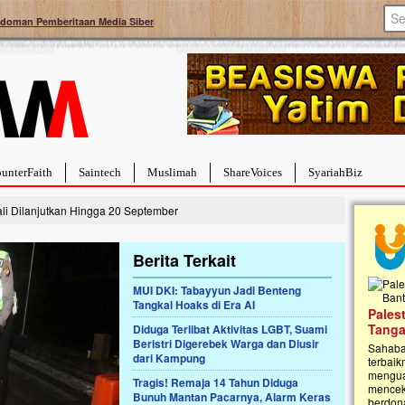
doman Pemberitaan Media Siber
unterFaith
Saintech
Muslimah
ShareVoices
SyariahBiz
i Dilanjutkan Hingga 20 September
Berita Terkait
MUI DKI: Tabayyun Jadi Benteng
Tangkal Hoaks di Era AI
a Hebat Sembuh Dari
Pales
arah
Tanga
Diduga Terlibat Aktivitas LGBT, Suami
Beristri Digerebek Warga dan Diusir
dipenuhi dengan
Sahaba
dari Kampung
erat. Meskipun baru
terbaik
ayi yang imut ini harus
mengua
Tragis! Remaja 14 Tahun Diduga
g dahsyat, yaitu tumor
mencek
Bunuh Mantan Pacarnya, Alarm Keras
an...
berdona