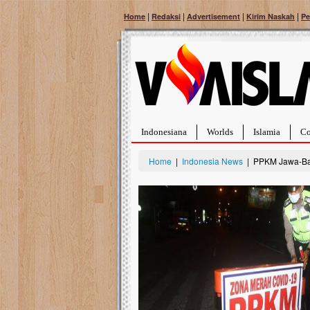
|
|
|
|
Home
Redaksi
Advertisement
Kirim Naskah
Pe
Indonesiana
Worlds
Islamia
Co
Home
|
Indonesia News
| PPKM Jawa-Bal
Bantu Naura, Balit
Tumor Pembuluh D
Hidup Naura Salsabila 
rintangan yang sangat b
berusia sepuluh bulan, b
menghadapi penyakit yan
pembuluh darah berukur