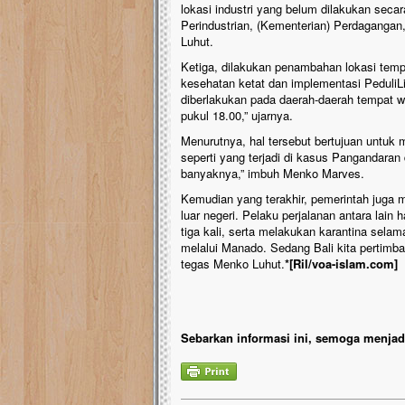
lokasi industri yang belum dilakukan seca
Perindustrian, (Kementerian) Perdagangan,
Luhut.
Ketiga, dilakukan penambahan lokasi tempa
kesehatan ketat dan implementasi PeduliLi
diberlakukan pada daerah-daerah tempat 
pukul 18.00,” ujarnya.
Menurutnya, hal tersebut bertujuan untuk 
seperti yang terjadi di kasus Pangandaran
banyaknya,” imbuh Menko Marves.
Kemudian yang terakhir, pemerintah juga m
luar negeri. Pelaku perjalanan antara lai
tiga kali, serta melakukan karantina sela
melalui Manado. Sedang Bali kita pertimban
tegas Menko Luhut.
*[Ril/voa-islam.com]
Sebarkan informasi ini, semoga menjadi