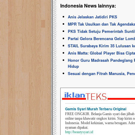
Indonesia News lainnya:
Anis Jelaskan Jatidiri PKS
MPR Tak Usulkan dan Tak Agendak
PKS Tidak Setuju Pemerintah Sunti
Partai Gelora Berencana Gelar Lom
STAIL Surabaya Kirim 35 Lulusan k
Anis Matta: Global Player Bisa Cipt
Honor Guru Madrasah Pandeglang Rp
Hidup
Sesuai dengan Fitrah Manusia, Pe
Gamis Syari Murah Terbaru Original
FREE ONGKIR. Belanja Gamis syari dan jilbab t
online tanpa khawatir ongkos kirim. Siap kirim s
Indonesia. Model kekinian, warna beragam. Ad
nyaman dipakai.
http://beautysyari.id