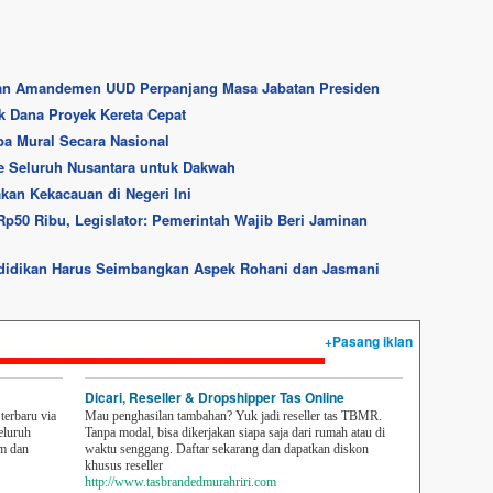
an Amandemen UUD Perpanjang Masa Jabatan Presiden
k Dana Proyek Kereta Cepat
ba Mural Secara Nasional
e Seluruh Nusantara untuk Dakwah
akan Kekacauan di Negeri Ini
50 Ribu, Legislator: Pemerintah Wajib Beri Jaminan
ndidikan Harus Seimbangkan Aspek Rohani dan Jasmani
+Pasang iklan
Dicari, Reseller & Dropshipper Tas Online
erbaru via
Mau penghasilan tambahan? Yuk jadi reseller tas TBMR.
eluruh
Tanpa modal, bisa dikerjakan siapa saja dari rumah atau di
em dan
waktu senggang. Daftar sekarang dan dapatkan diskon
khusus reseller
http://www.tasbrandedmurahriri.com