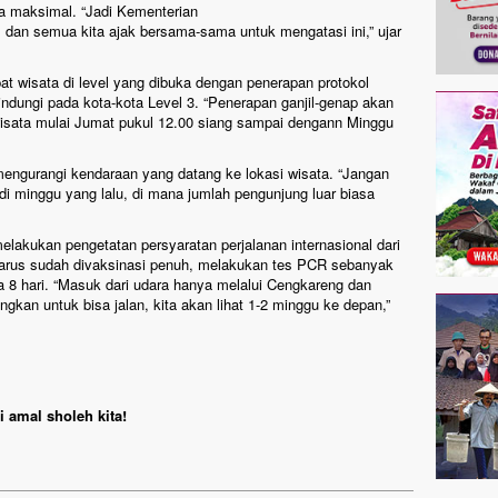
ra maksimal. “Jadi Kementerian
 dan semua kita ajak bersama-sama untuk mengatasi ini,” ujar
t wisata di level yang dibuka dengan penerapan protokol
ndungi pada kota-kota Level 3. “Penerapan ganjil-genap akan
wisata mulai Jumat pukul 12.00 siang sampai dengann Minggu
mengurangi kendaraan yang datang ke lokasi wisata. “Jangan
 di minggu yang lalu, di mana jumlah pengunjung luar biasa
elakukan pengetatan persyaratan perjalanan internasional dari
n harus sudah divaksinasi penuh, melakukan tes PCR sebanyak
ma 8 hari. “Masuk dari udara hanya melalui Cengkareng dan
gkan untuk bisa jalan, kita akan lihat 1-2 minggu ke depan,”
 amal sholeh kita!