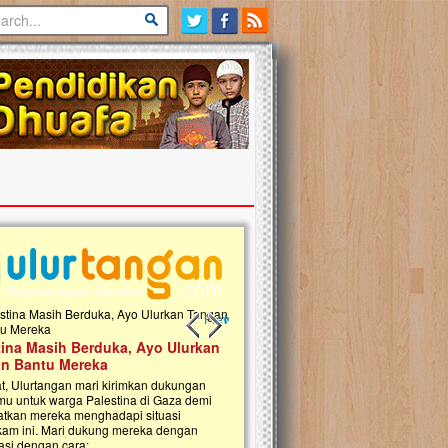
Previous slide
Next slide
tina Masih Berduka, Ayo Ulurkan
Open Donasi Wakaf Pembangu
n Bantu Mereka
Rumah Qur'an & TK Islam Terp
t, Ulurtangan mari kirimkan dukungan
Najjah di Jonggol
mu untuk warga Palestina di Gaza demi
tkan mereka menghadapi situasi
Saat ini, Ulurtangan bersama Yayasan 
am ini. Mari dukung mereka dengan
Najjahtul Islam Jonggol sedang merintis
si dengan cara:...
pembangunan Rumah Qur’an dan Tama