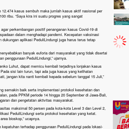
12.474 kasus sembuh maka jumlah kasus aktif nasional per
00 ribu. “Saya kira ini suatu progres yang sangat
agar perkembangan positif penanganan kasus Covid-19 di
waspadaan dalam menghadapi pandemi. Kecepatan vaksinasi
 dukungan aplikasi PeduliLindungi juga harus terus tetap
enyebabkan banyak euforia dari masyarakat yang tidak disertai
an penggunaan PeduliLindungi,” ujarnya.
nko Luhut, dapat memicu kembali terjadinya lonjakan kasus
. Pada sisi lain turun, tapi ada juga kasus yang kelihatan
ati, jangan kita nanti kembali kepada sebelum tanggal 15 Juli,”
ang semakin baik serta implementasi protokol kesehatan dan
jalan, pada PPKM periode 14 hingga 20 September di Jawa-Bali,
garan dan pengetatan aktivitas masyarakat.
sitas maksimal 50 persen pada kota-kota Level 3 dan Level 2,
asi PeduliLindungi serta protokol kesehatan yang ketat.
 area bioskop,” ucapnya.
 kepatuhan terhadap penggunaan PeduliLindungi pada lokasi-