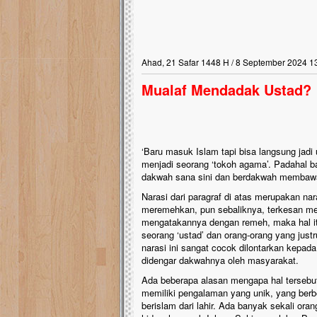
Ahad, 21 Safar 1448 H / 8 September 2024 1
Mualaf Mendadak Ustad?
‘Baru masuk Islam tapi bisa langsung jadi
menjadi seorang ‘tokoh agama’. Padahal ba
dakwah sana sini dan berdakwah membawa 
Narasi dari paragraf di atas merupakan na
meremehkan, pun sebaliknya, terkesan me
mengatakannya dengan remeh, maka hal itu 
seorang ‘ustad’ dan orang-orang yang just
narasi ini sangat cocok dilontarkan kepad
didengar dakwahnya oleh masyarakat.
Ada beberapa alasan mengapa hal tersebut
memiliki pengalaman yang unik, yang ber
berislam dari lahir. Ada banyak sekali ora