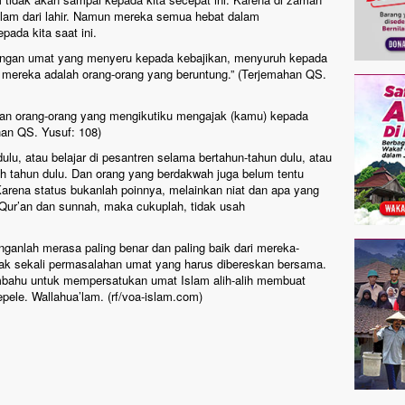
islam dari lahir. Namun mereka semua hebat dalam
ada kita saat ini.
ongan umat yang menyeru kepada kebajikan, menyuruh kepada
mereka adalah orang-orang yang beruntung.” (Terjemahan QS.
u dan orang-orang yang mengikutiku mengajak (kamu) kepada
han QS. Yusuf: 108)
dulu, atau belajar di pesantren selama bertahun-tahun dulu, atau
h tahun dulu. Dan orang yang berdakwah juga belum tentu
arena status bukanlah poinnya, melainkan niat dan apa yang
Qur’an dan sunnah, maka cukuplah, tidak usah
janganlah merasa paling benar dan paling baik dari mereka-
k sekali permasalahan umat yang harus dibereskan bersama.
mbahu untuk mempersatukan umat Islam alih-alih membuat
ele. Wallahua’lam. (rf/voa-islam.com)