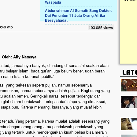
Waspada
Abdurrahman Al-Sumait: Sang Dokter,
Lima Tahun Mangkrak, Masjid di
Dai Penuntun 11 Juta Orang Afrika
Pelosok ini Mengenaskan. Ayo Bantu.!!
Bersyahadat
Nasib masjid di Kampung Cilumbu ini sungguh
3:49 wib
103.085 views
mengenaskan. Lima tahun mangkrak, kini nyaris
tak berbentuk masjid, dipenuhi rumput liar,
berlumut, dan menghitam terpapar panas dan
hujan....
Oleh: Aily Natasya
 ustad, jamaahnya banyak, diundang di sana-sini seakan-akan
ru belajar Islam, baca qur’an juga belum bener, udah berani
nama Islam ke ranah publik.’
rasi yang terkesan seperti pujian, namun sebenarnya
remehkan, namun sebenarnya adalah pujian. Bagi orang yang
adalah remeh. Seringkali narasi tersebut terdengar dari
ru giat dalam berdakwah. Terlepas dari siapa yang dimaksud,
a siapa pun. Karena memang, biasanya, yang mualaf lebih
 terjadi. Yang pertama, karena mualaf adalah seseorang yang
beda dengan orang-orang atau pendakwah-pendakwah yang
ng yang tertarik untuk mendengarkan kisah beliau bisa meraih