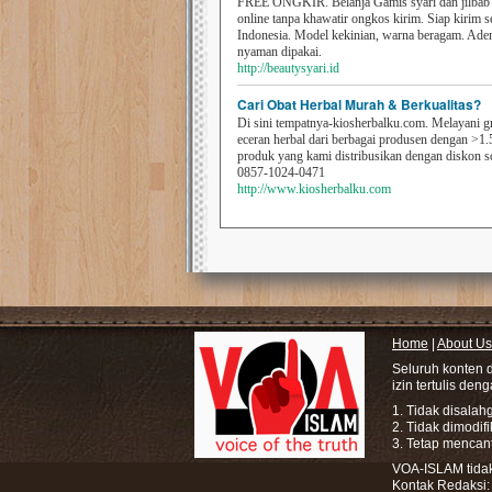
FREE ONGKIR. Belanja Gamis syari dan jilbab t
online tanpa khawatir ongkos kirim. Siap kirim s
Indonesia. Model kekinian, warna beragam. Ad
nyaman dipakai.
http://beautysyari.id
Cari Obat Herbal Murah & Berkualitas?
Di sini tempatnya-kiosherbalku.com. Melayani g
eceran herbal dari berbagai produsen dengan >1.
produk yang kami distribusikan dengan diskon 
0857-1024-0471
http://www.kiosherbalku.com
Home
|
About Us
Seluruh konten 
izin tertulis den
1. Tidak disala
2. Tidak dimodif
3. Tetap mencan
VOA-ISLAM tidak 
Kontak Redaksi