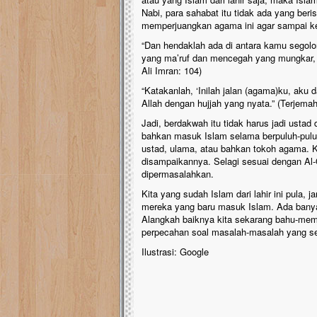
Nabi, para sahabat itu tidak ada yang ber
memperjuangkan agama ini agar sampai kep
“Dan hendaklah ada di antara kamu segol
yang ma’ruf dan mencegah yang mungkar, 
Ali Imran: 104)
“Katakanlah, ‘Inilah jalan (agama)ku, ak
Allah dengan hujjah yang nyata.” (Terjema
Jadi, berdakwah itu tidak harus jadi ustad 
bahkan masuk Islam selama berpuluh-pulu
ustad, ulama, atau bahkan tokoh agama. K
disampaikannya. Selagi sesuai dengan Al-
dipermasalahkan.
Kita yang sudah Islam dari lahir ini pula, 
mereka yang baru masuk Islam. Ada banya
Alangkah baiknya kita sekarang bahu-me
perpecahan soal masalah-masalah yang sep
Ilustrasi: Google