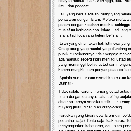
hidayah masuk Islam. Sehingga, laku. Ban
ilmu, dan podcast.
Lalu yang kedua adalah, orang yang muala
penasaran dengan Islam. Mereka merasa b
paham dengan keadaan mereka, sehingga 
mualaf ini berbicara soal Islam. Jadi jan
Islam, tapi juga yang belum berislam.
Itulah yang dinamakan hak istimewa yang 
Orang-orang yang mualaf yang diundang sa
publik itu sebenarnya tidak sengaja menja
ada maksud seperti ingin menjadi ustad a
yang memanggil beliau ustad dan mengunda
karena mungkin cara penyampaian beliau s
“Apabila suatu urusan diserahkan bukan ke
Bukhari).
Tidak salah. Karena memang ustad-ustad
Islam dengan caranya. Lalu, seiring berjal
disampaikannya sendikit-sedikit ilmu yan
itu yang justru dicari oleh orang-orang.
Haruskah yang bicara soal Islam dan berd
pesantren saja? Tentu saja tidak harus. T
menyampaikan kebenaran, dan Islam pada 
atau yang Islam dari lahir saja, maka Isl