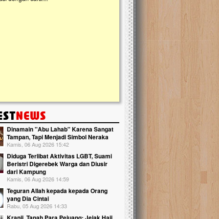
kanak Islam Terpadu (TKIT) An Najjah d
Gedung Majelis Taklim di Jonggol,...
Dinamain ''Abu Lahab'' Karena Sangat
Tampan, Tapi Menjadi Simbol Neraka
Kamis, 06 Aug 2026 15:42
Diduga Terlibat Aktivitas LGBT, Suami
Beristri Digerebek Warga dan Diusir
dari Kampung
Kamis, 06 Aug 2026 14:59
Teguran Allah kepada kepada Orang
yang Dia Cintai
Rabu, 05 Aug 2026 14:33
Kranji, Tanah Para Pejuang: Jejak Haji