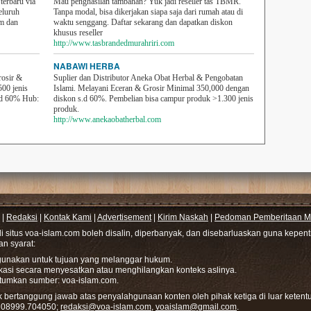
erbaru via
Mau penghasilan tambahan? Yuk jadi reseller tas TBMR.
eluruh
Tanpa modal, bisa dikerjakan siapa saja dari rumah atau di
em dan
waktu senggang. Daftar sekarang dan dapatkan diskon
khusus reseller
http://www.tasbrandedmurahriri.com
NABAWI HERBA
rosir &
Suplier dan Distributor Aneka Obat Herbal & Pengobatan
500 jenis
Islami. Melayani Eceran & Grosir Minimal 350,000 dengan
sd 60% Hub:
diskon s.d 60%. Pembelian bisa campur produk >1.300 jenis
produk.
http://www.anekaobatherbal.com
|
Redaksi
|
Kontak Kami
|
Advertisement
|
Kirim Naskah
|
Pedoman Pemberitaan Me
di situs voa-islam.com boleh disalin, diperbanyak, dan disebarluaskan guna kepe
gan syarat:
hgunakan untuk tujuan yang melanggar hukum.
ikasi secara menyesatkan atau menghilangkan konteks aslinya.
tumkan sumber: voa-islam.com.
bertanggung jawab atas penyalahgunaan konten oleh pihak ketiga di luar ketentu
: 08999.704050;
redaksi@voa-islam.com
,
voaislam@gmail.com
.