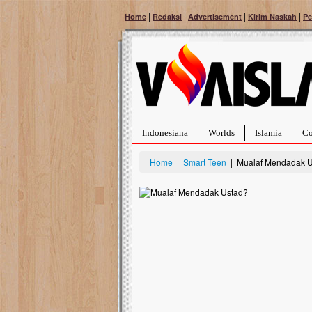
|
|
|
|
Home
Redaksi
Advertisement
Kirim Naskah
Pe
Indonesiana
Worlds
Islamia
Co
Home
|
Smart Teen
| Mualaf Mendadak U
Bantu Naura, Balit
Tumor Pembuluh D
Hidup Naura Salsabila 
rintangan yang sangat b
berusia sepuluh bulan, b
menghadapi penyakit yan
pembuluh darah berukur