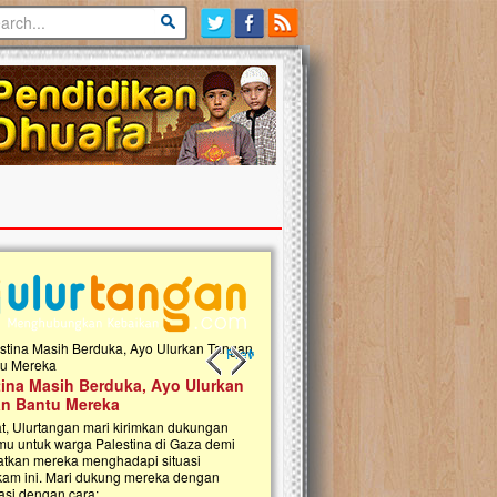
Previous slide
Next slide
tina Masih Berduka, Ayo Ulurkan
Open Donasi Wakaf Pembangu
n Bantu Mereka
Rumah Qur'an & TK Islam Terp
t, Ulurtangan mari kirimkan dukungan
Najjah di Jonggol
mu untuk warga Palestina di Gaza demi
tkan mereka menghadapi situasi
Saat ini, Ulurtangan bersama Yayasan 
am ini. Mari dukung mereka dengan
Najjahtul Islam Jonggol sedang merintis
si dengan cara:...
pembangunan Rumah Qur’an dan Tama