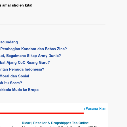
 amal sholeh kita!
 Pecundang
n Pembagian Kondom dan Bebas Zina?
kot, Bagaimana Sikap Army Dunia?
Hebat Ajang CoC Ruang Guru?
antan Pemuda Indonesia?
Moral dan Sosial
ah itu Scam?
pakbola Muda ke Eropa
+Pasang iklan
Dicari, Reseller & Dropshipper Tas Online