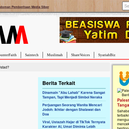
doman Pemberitaan Media Siber
unterFaith
Saintech
Muslimah
ShareVoices
SyariahBiz
stad?
Berita Terkait
Dinamain ''Abu Lahab'' Karena Sangat
Tampan, Tapi Menjadi Simbol Neraka
a Hebat Sembuh Dari
Pales
arah
Tanga
Perjuangan Seorang Wanita Mencari
Jodoh: Ikhtiar dengan Shalawat dan
dipenuhi dengan
Sahaba
Doa
erat. Meskipun baru
terbaik
ayi yang imut ini harus
mengua
Viral, Ustazah Hajar di TikTok Ternyata
g dahsyat, yaitu tumor
mencek
Karakter AI, Umat Diminta Lebih
an...
berdona