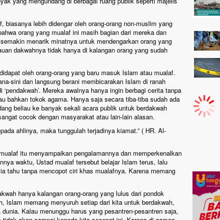
yak yang mengundang di berbagai ruang publik seperti majelis
f, biasanya lebih didengar oleh orang-orang non-muslim yang
ahwa orang yang mualaf ini masih bagian dari mereka dan
semakin menarik minatnya untuk mendengarkan orang yang
gkauan dakwahnya tidak hanya di kalangan orang yang sudah
didapat oleh orang-orang yang baru masuk Islam atau mualaf.
na-sini dan langsung berani membicarakan Islam di ranah
di ‘pendakwah’. Mereka awalnya hanya ingin berbagi cerita tanpa
tau bahkan tokok agama. Hanya saja secara tiba-tiba sudah ada
ng beliau ke banyak sekali acara publik untuk berdakwah
angat cocok dengan masyarakat atau lain-lain alasan.
pada ahlinya, maka tunggulah terjadinya kiamat.” ( HR. Al-
 mualaf itu menyampaikan pengalamannya dan memperkenalkan
annya waktu, Ustad mualaf tersebut belajar Islam terus, lalu
g ia tahu tanpa mencopot ciri khas mualafnya. Karena memang
akwah hanya kalangan orang-orang yang lulus dari pondok
oh, Islam memang menyuruh setiap dari kita untuk berdakwah,
dunia. Kalau menunggu harus yang pesantren-pesantren saja,
am tidak akan sampai kepada kita secepat ini. Karena di zaman