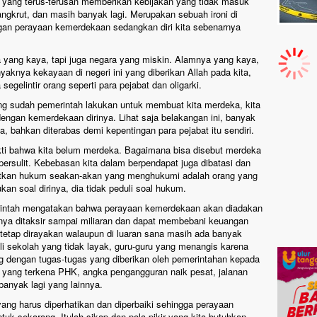
 yang terus-terusan memberikan kebijakan yang tidak masuk
ngkrut, dan masih banyak lagi. Merupakan sebuah ironi di
engan perayaan kemerdekaan sedangkan diri kita sebenarnya
a yang kaya, tapi juga negara yang miskin. Alamnya yang kaya,
aknya kekayaan di negeri ini yang diberikan Allah pada kita,
gelintir orang seperti para pejabat dan oligarki.
ang sudah pemerintah lakukan untuk membuat kita merdeka, kita
dengan kemerdekaan dirinya. Lihat saja belakangan ini, banyak
ta, bahkan diterabas demi kepentingan para pejabat itu sendiri.
kti bahwa kita belum merdeka. Bagaimana bisa disebut merdeka
persulit. Kebebasan kita dalam berpendapat juga dibatasi dan
atkan hukum seakan-akan yang menghukumi adalah orang yang
kan soal dirinya, dia tidak peduli soal hukum.
erintah mengatakan bahwa perayaan kemerdekaan akan diadakan
nya ditaksir sampai miliaran dan dapat membebani keuangan
s tetap dirayakan walaupun di luaran sana masih ada banyak
li sekolah yang tidak layak, guru-guru yang menangis karena
ng dengan tugas-tugas yang diberikan oleh pemerintahan kepada
yang terkena PHK, angka pengangguran naik pesat, jalanan
banyak lagi yang lainnya.
yang harus diperhatikan dan diperbaiki sehingga perayaan
uk sekarang. Itulah sikap dan pola pikir yang kita butuhkan