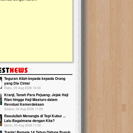
kanak Islam Terpadu (TKIT) An Najjah d
Gedung Majelis Taklim di Jonggol,...
Teguran Allah kepada kepada Orang
yang Dia Cintai
Rabu, 05 Aug 2026 14:33
Kranji, Tanah Para Pejuang: Jejak Haji
Rian hingga Haji Masturo dalam
Revolusi Kemerdekaan
Selasa, 04 Aug 2026 11:28
Rasulullah Menangis di Tepi Kubur ...
Lalu Bagaimana dengan Kita?
Senin, 03 Aug 2026 11:52
Tragis! Remaja 14 Tahun Diduga Bunuh