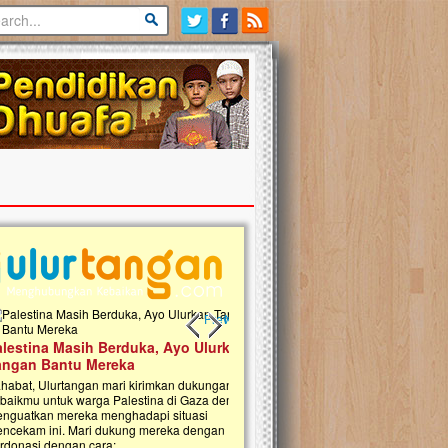
Previous slide
Next slide
tina Masih Berduka, Ayo Ulurkan
Open Donasi Wakaf Pembangu
n Bantu Mereka
Rumah Qur'an & TK Islam Terp
t, Ulurtangan mari kirimkan dukungan
Najjah di Jonggol
mu untuk warga Palestina di Gaza demi
tkan mereka menghadapi situasi
Saat ini, Ulurtangan bersama Yayasan 
am ini. Mari dukung mereka dengan
Najjahtul Islam Jonggol sedang merintis
si dengan cara:...
pembangunan Rumah Qur’an dan Tama