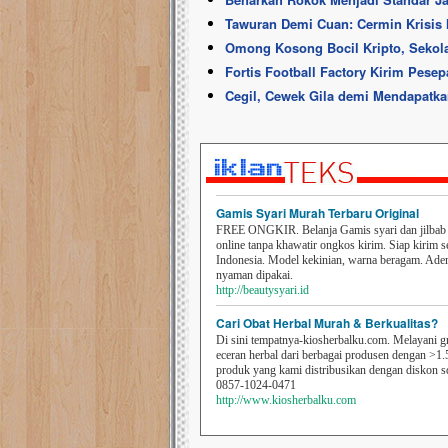
Tawuran Demi Cuan: Cermin Krisis 
Omong Kosong Bocil Kripto, Sekol
Fortis Football Factory Kirim Pese
Cegil, Cewek Gila demi Mendapatk
Gamis Syari Murah Terbaru Original
FREE ONGKIR. Belanja Gamis syari dan jilbab t
online tanpa khawatir ongkos kirim. Siap kirim s
Indonesia. Model kekinian, warna beragam. Ad
nyaman dipakai.
http://beautysyari.id
Cari Obat Herbal Murah & Berkualitas?
Di sini tempatnya-kiosherbalku.com. Melayani g
eceran herbal dari berbagai produsen dengan >1.
produk yang kami distribusikan dengan diskon 
0857-1024-0471
http://www.kiosherbalku.com