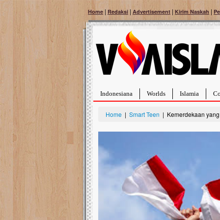
|
|
|
|
Home
Redaksi
Advertisement
Kirim Naskah
Pe
Indonesiana
Worlds
Islamia
Co
Home
|
Smart Teen
| Kemerdekaan yang 
Bantu Naura, Balit
Tumor Pembuluh D
Hidup Naura Salsabila 
rintangan yang sangat b
berusia sepuluh bulan, b
menghadapi penyakit yan
pembuluh darah berukur