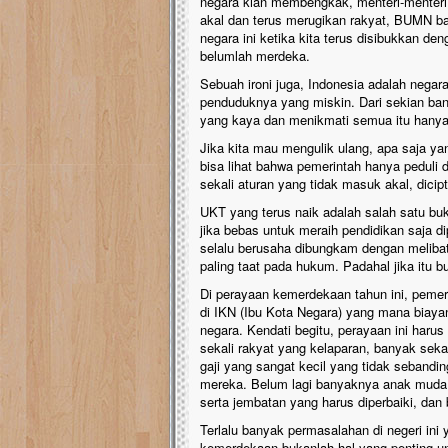
negara kian membengkak, menteri-menteri
akal dan terus merugikan rakyat, BUMN ba
negara ini ketika kita terus disibukkan d
belumlah merdeka.
Sebuah ironi juga, Indonesia adalah negar
penduduknya yang miskin. Dari sekian bany
yang kaya dan menikmati semua itu hanya se
Jika kita mau mengulik ulang, apa saja y
bisa lihat bahwa pemerintah hanya peduli 
sekali aturan yang tidak masuk akal, dicip
UKT yang terus naik adalah salah satu bu
jika bebas untuk meraih pendidikan saja di
selalu berusaha dibungkam dengan melib
paling taat pada hukum. Padahal jika itu bu
Di perayaan kemerdekaan tahun ini, pem
di IKN (Ibu Kota Negara) yang mana biaya
negara. Kendati begitu, perayaan ini haru
sekali rakyat yang kelaparan, banyak seka
gaji yang sangat kecil yang tidak sebandi
mereka. Belum lagi banyaknya anak muda 
serta jembatan yang harus diperbaiki, dan 
Terlalu banyak permasalahan di negeri ini 
kemerdekaan bukanlah hal yang penting unt