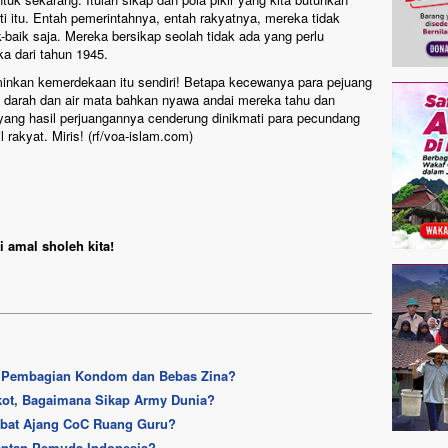
ti itu. Entah pemerintahnya, entah rakyatnya, mereka tidak
baik saja. Mereka bersikap seolah tidak ada yang perlu
ka dari tahun 1945.
inkan kemerdekaan itu sendiri! Betapa kecewanya para pejuang
arah dan air mata bahkan nyawa andai mereka tahu dan
g yang hasil perjuangannya cenderung dinikmati para pecundang
akyat. Miris! (rf/voa-islam.com)
 amal sholeh kita!
n Pembagian Kondom dan Bebas Zina?
kot, Bagaimana Sikap Army Dunia?
Hebat Ajang CoC Ruang Guru?
antan Pemuda Indonesia?