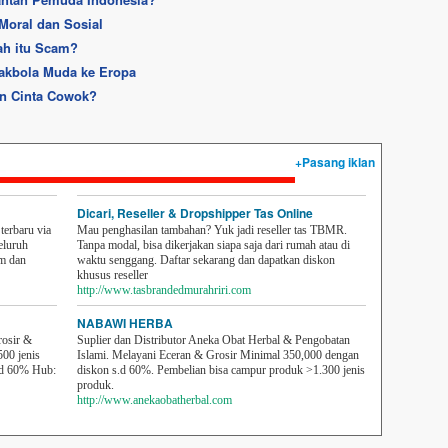
Moral dan Sosial
ah itu Scam?
pakbola Muda ke Eropa
an Cinta Cowok?
+Pasang iklan
Dicari, Reseller & Dropshipper Tas Online
erbaru via
Mau penghasilan tambahan? Yuk jadi reseller tas TBMR.
eluruh
Tanpa modal, bisa dikerjakan siapa saja dari rumah atau di
em dan
waktu senggang. Daftar sekarang dan dapatkan diskon
khusus reseller
http://www.tasbrandedmurahriri.com
NABAWI HERBA
rosir &
Suplier dan Distributor Aneka Obat Herbal & Pengobatan
500 jenis
Islami. Melayani Eceran & Grosir Minimal 350,000 dengan
sd 60% Hub:
diskon s.d 60%. Pembelian bisa campur produk >1.300 jenis
produk.
http://www.anekaobatherbal.com