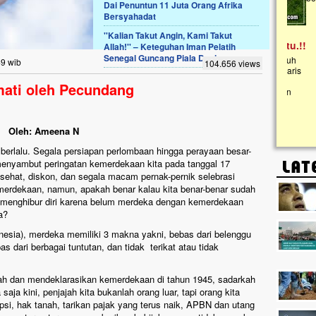
Dai Penuntun 11 Juta Orang Afrika
Bersyahadat
Lima Tahun Mangkrak, Masjid di
''Kalian Takut Angin, Kami Takut
Pelosok ini Mengenaskan. Ayo Bantu.!!
Allah!'' – Keteguhan Iman Pelatih
Senegal Guncang Piala Dunia
Nasib masjid di Kampung Cilumbu ini sungguh
49 wib
104.656 views
mengenaskan. Lima tahun mangkrak, kini nyaris
tak berbentuk masjid, dipenuhi rumput liar,
ati oleh Pecundang
berlumut, dan menghitam terpapar panas dan
hujan....
Oleh: Ameena N
 berlalu. Segala persiapan perlombaan hingga perayaan besar-
menyambut peringatan kemerdekaan kita pada tanggal 17
 sehat, diskon, dan segala macam pernak-pernik selebrasi
merdekaan, namun, apakah benar kalau kita benar-benar sudah
 menghibur diri karena belum merdeka dengan kemerdekaan
a?
sia), merdeka memiliki 3 makna yakni, bebas dari belenggu
as dari berbagai tuntutan, dan tidak terikat atau tidak
jah dan mendeklarasikan kemerdekaan di tahun 1945, sadarkah
saja kini, penjajah kita bukanlah orang luar, tapi orang kita
rupsi, hak tanah, tarikan pajak yang terus naik, APBN dan utang