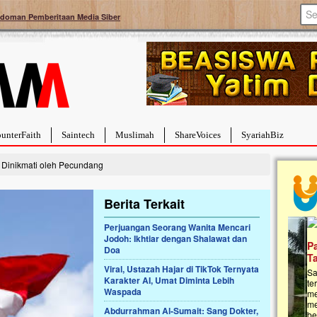
doman Pemberitaan Media Siber
unterFaith
Saintech
Muslimah
ShareVoices
SyariahBiz
Dinikmati oleh Pecundang
Berita Terkait
Perjuangan Seorang Wanita Mencari
Jodoh: Ikhtiar dengan Shalawat dan
a Hebat Sembuh Dari
Pales
Doa
arah
Tanga
Viral, Ustazah Hajar di TikTok Ternyata
dipenuhi dengan
Sahaba
Karakter AI, Umat Diminta Lebih
erat. Meskipun baru
terbaik
Waspada
ayi yang imut ini harus
mengua
g dahsyat, yaitu tumor
mencek
Abdurrahman Al-Sumait: Sang Dokter,
an...
berdona