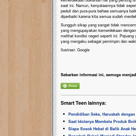
saat ini. Namun, kenyataannya tidak seper
peduli dan pura-pura bahwa semuanya baik-
diperbaiki karena kita semua sudah merde
Sungguh sikap yang sangat tidak mencerm
yang mengupayakan kemerdekaan dengan d
melihat kondisi negeri seperti ini. Pejuan
yang mengaku sebagai pemimpin dan wakil r
Ilustrasi: Google
Sebarkan informasi ini, semoga menjadi
Smart Teen lainnya:
Pendidikan Seks, Haruskah denga
Saat Idolanya Membela Produk Boi
Siapa Sosok Hebat di Balik Anak 
Benarkah Rokok Menjadi Standar J