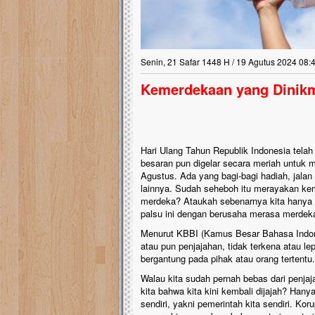
Senin, 21 Safar 1448 H / 19 Agutus 2024 08:
Kemerdekaan yang Dinikm
Hari Ulang Tahun Republik Indonesia telah
besaran pun digelar secara meriah untuk 
Agustus. Ada yang bagi-bagi hadiah, jalan
lainnya. Sudah seheboh itu merayakan ke
merdeka? Ataukah sebenarnya kita hanya
palsu ini dengan berusaha merasa merdek
Menurut KBBI (Kamus Besar Bahasa Indone
atau pun penjajahan, tidak terkena atau lep
bergantung pada pihak atau orang tertentu.
Walau kita sudah pernah bebas dari penja
kita bahwa kita kini kembali dijajah? Hanya 
sendiri, yakni pemerintah kita sendiri. Ko