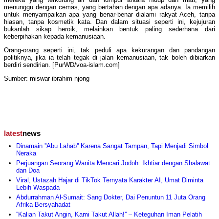
menunggu dengan cemas, yang bertahan dengan apa adanya. Ia memilih
untuk menyampaikan apa yang benar-benar dialami rakyat Aceh, tanpa
hiasan, tanpa kosmetik kata. Dan dalam situasi seperti ini, kejujuran
bukanlah sikap heroik, melainkan bentuk paling sederhana dari
keberpihakan kepada kemanusiaan.
Orang-orang seperti ini, tak peduli apa kekurangan dan pandangan
politiknya, jika ia telah tegak di jalan kemanusiaan, tak boleh dibiarkan
berdiri sendirian. [PurWD/voa-islam.com]
Sumber: miswar ibrahim njong
latest
news
Dinamain ''Abu Lahab'' Karena Sangat Tampan, Tapi Menjadi Simbol
Neraka
Perjuangan Seorang Wanita Mencari Jodoh: Ikhtiar dengan Shalawat
dan Doa
Viral, Ustazah Hajar di TikTok Ternyata Karakter AI, Umat Diminta
Lebih Waspada
Abdurrahman Al-Sumait: Sang Dokter, Dai Penuntun 11 Juta Orang
Afrika Bersyahadat
''Kalian Takut Angin, Kami Takut Allah!'' – Keteguhan Iman Pelatih