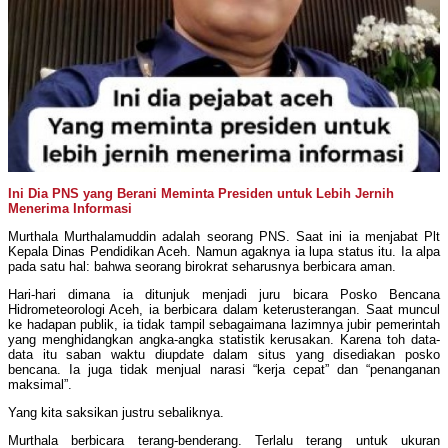
Ini Dia PNS yang Berani Meminta Presiden untuk Lebih Jernih
Menerima Informasi
Murthala Murthalamuddin adalah seorang PNS. Saat ini ia menjabat Plt
Kepala Dinas Pendidikan Aceh. Namun agaknya ia lupa status itu. Ia alpa
pada satu hal: bahwa seorang birokrat seharusnya berbicara aman.
Hari-hari dimana ia ditunjuk menjadi juru bicara Posko Bencana
Hidrometeorologi Aceh, ia berbicara dalam keterusterangan. Saat muncul
ke hadapan publik, ia tidak tampil sebagaimana lazimnya jubir pemerintah
yang menghidangkan angka-angka statistik kerusakan. Karena toh data-
data itu saban waktu diupdate dalam situs yang disediakan posko
bencana. Ia juga tidak menjual narasi “kerja cepat” dan “penanganan
maksimal”.
Yang kita saksikan justru sebaliknya.
Murthala berbicara terang-benderang. Terlalu terang untuk ukuran