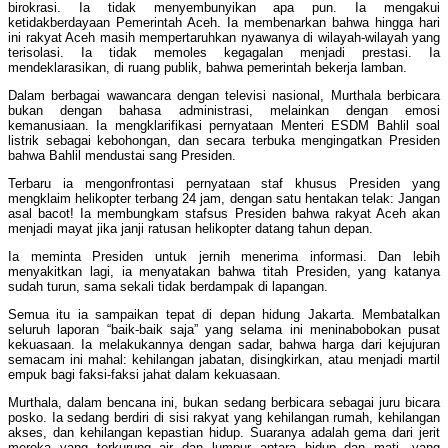
birokrasi. Ia tidak menyembunyikan apa pun. Ia mengakui
ketidakberdayaan Pemerintah Aceh. Ia membenarkan bahwa hingga hari
ini rakyat Aceh masih mempertaruhkan nyawanya di wilayah-wilayah yang
terisolasi. Ia tidak memoles kegagalan menjadi prestasi. Ia
mendeklarasikan, di ruang publik, bahwa pemerintah bekerja lamban.
Dalam berbagai wawancara dengan televisi nasional, Murthala berbicara
bukan dengan bahasa administrasi, melainkan dengan emosi
kemanusiaan. Ia mengklarifikasi pernyataan Menteri ESDM Bahlil soal
listrik sebagai kebohongan, dan secara terbuka mengingatkan Presiden
bahwa Bahlil mendustai sang Presiden.
Terbaru ia mengonfrontasi pernyataan staf khusus Presiden yang
mengklaim helikopter terbang 24 jam, dengan satu hentakan telak: Jangan
asal bacot! Ia membungkam stafsus Presiden bahwa rakyat Aceh akan
menjadi mayat jika janji ratusan helikopter datang tahun depan.
Ia meminta Presiden untuk jernih menerima informasi. Dan lebih
menyakitkan lagi, ia menyatakan bahwa titah Presiden, yang katanya
sudah turun, sama sekali tidak berdampak di lapangan.
Semua itu ia sampaikan tepat di depan hidung Jakarta. Membatalkan
seluruh laporan “baik-baik saja” yang selama ini meninabobokan pusat
kekuasaan. Ia melakukannya dengan sadar, bahwa harga dari kejujuran
semacam ini mahal: kehilangan jabatan, disingkirkan, atau menjadi martil
empuk bagi faksi-faksi jahat dalam kekuasaan.
Murthala, dalam bencana ini, bukan sedang berbicara sebagai juru bicara
posko. Ia sedang berdiri di sisi rakyat yang kehilangan rumah, kehilangan
akses, dan kehilangan kepastian hidup. Suaranya adalah gema dari jerit
mereka yang terkurung air dan lumpur antara hidup dan mati, yang