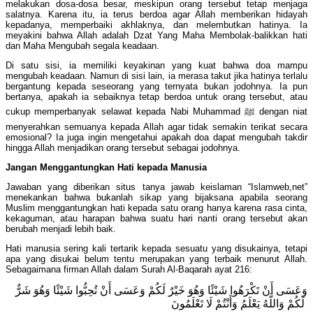
melakukan dosa-dosa besar, meskipun orang tersebut tetap menjaga
salatnya. Karena itu, ia terus berdoa agar Allah memberikan hidayah
kepadanya, memperbaiki akhlaknya, dan melembutkan hatinya. Ia
meyakini bahwa Allah adalah Dzat Yang Maha Membolak-balikkan hati
dan Maha Mengubah segala keadaan.
Di satu sisi, ia memiliki keyakinan yang kuat bahwa doa mampu
mengubah keadaan. Namun di sisi lain, ia merasa takut jika hatinya terlalu
bergantung kepada seseorang yang ternyata bukan jodohnya. Ia pun
bertanya, apakah ia sebaiknya tetap berdoa untuk orang tersebut, atau
cukup memperbanyak selawat kepada Nabi Muhammad ﷺ dengan niat
menyerahkan semuanya kepada Allah agar tidak semakin terikat secara
emosional? Ia juga ingin mengetahui apakah doa dapat mengubah takdir
hingga Allah menjadikan orang tersebut sebagai jodohnya.
Jangan Menggantungkan Hati kepada Manusia
Jawaban yang diberikan situs tanya jawab keislaman “Islamweb,net”
menekankan bahwa bukanlah sikap yang bijaksana apabila seorang
Muslim menggantungkan hati kepada satu orang hanya karena rasa cinta,
kekaguman, atau harapan bahwa suatu hari nanti orang tersebut akan
berubah menjadi lebih baik.
Hati manusia sering kali tertarik kepada sesuatu yang disukainya, tetapi
apa yang disukai belum tentu merupakan yang terbaik menurut Allah.
Sebagaimana firman Allah dalam Surah Al-Baqarah ayat 216:
وَعَسَى أَنْ تَكْرَهُوا شَيْئًا وَهُوَ خَيْرٌ لَكُمْ وَعَسَى أَنْ تُحِبُّوا شَيْئًا وَهُوَ شَرٌّ
لَكُمْ وَاللَّهُ يَعْلَمُ وَأَنْتُمْ لَا تَعْلَمُونَ