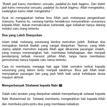
"Boleh jadi kamu membenci sesuatu, padahal itu baik bagimu. Dan boleh
jadi kamu menyukai sesuatu, padahal itu buruk bagimu. Allah mengetahui,
sedangkan kamu tidak mengetahui."
Ayat ini mengajarkan bahwa ilmu Allah jauh melampaui pengetahuan
manusia. Karena itu, seorang hamba hendaknya menyerahkan urusannya
kepada Allah, bukan memaksakan kehendak agar kebaikan hanya datang
melalui satu orang tertentu.
Doa yang Lebih Dianjurkan
Islam tidak melarang seseorang berdoa memohon jodoh. Bahkan doa
merupakan bentuk ibadah yang sangat dianjurkan. Namun, yang lebih
utama adalah memohon kepada Allah agar dikaruniai pasangan shaleh,
yang mampu menenangkan hati, membawa kebahagiaan, dan menjadi
pendamping terbaik menurut pilihan Allah, tanpa harus membatasi
permohonan hanya kepada satu nama tertentu.
Cara ini membantu menjaga hati agar tidak semakin terikat kepada
seseorang yang belum tentu menjadi takdirnya. Bisa jadi Allah telah
menyiapkan pasangan lain yang jauh lebih baik untuk kehidupan dunia
maupun akhirat.
Memperbanyak S
ha
lawat kepada Nabi
ﷺ
Salah satu amalan yang dianjurkan adalah memperbanyak selawat kepada
Nabi Muhammad ﷺ. Selawat membantu mengarahkan hati kepada Allah
dan membuka pintu-pintu doa yang membawa kebaikan.