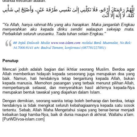
dilanda kesulitan adalah:
للَّهُمَّ رَحْمَتَكَ أَرْجُو، فَلَا تَكِلْنِي إِلَىٰ نَفْسِي طَرْفَةَ عَيْنٍ، وَأَصْلِحْ لِي شَأْنِي
كُلَّهُ، لَا إِلَٰهَ إِلَّا أَنْتَ
"Ya Allah, hanya rahmat-Mu yang aku harapkan. Maka janganlah Engkau
menyerahkan aku kepada diriku sendiri walaupun sekejap mata.
Perbaikilah seluruh urusanku. Tiada tuhan selain Engkau."
##
Infak Dakwah Media
www.voa-islam.com
melalui Bank Muamalat, No.Rek:
34.7000.6141 a/n: Badrul Tamam, konfirmasi (087781227881)
Penutup
Mencari jodoh adalah bagian dari ikhtiar seorang Muslim. Berdoa agar
Allah memberikan hidayah kepada seseorang juga merupakan doa yang
baik. Namun, hati hendaknya tetap bergantung kepada Allah, bukan
kepada manusia. Memohon pasangan yang terbaik menurut pilihan Allah,
memperbanyak selawat, dan menyerahkan hasil akhirnya kepada-Nya
merupakan bentuk tawakal yang diajarkan dalam Islam.
Dengan demikian, seorang wanita tetap boleh berharap dan berdoa, tetapi
hendaknya ia tidak mengikat seluruh kebahagiaannya kepada satu sosok
tertentu. Sebab, Allah Maha Mengetahui siapa yang benar-benar menjadi
kebaikan bagi hamba-Nya, baik di dunia maupun di akhirat. Wallahu a’lam.
[PurWD/voa-islam.com]