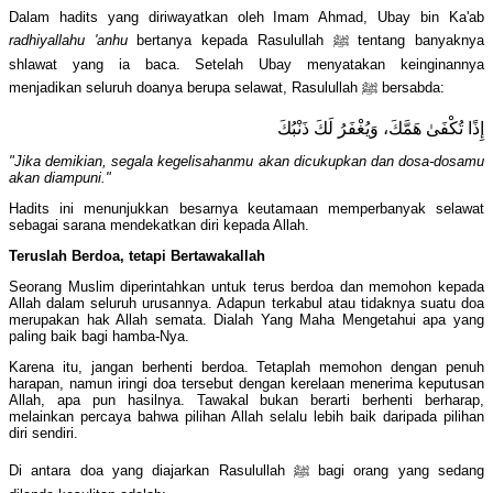
Dalam hadits yang diriwayatkan oleh Imam Ahmad, Ubay bin Ka'ab
radhiyallahu 'anhu
bertanya kepada Rasulullah ﷺ tentang banyaknya
shlawat yang ia baca. Setelah Ubay menyatakan keinginannya
menjadikan seluruh doanya berupa selawat, Rasulullah ﷺ bersabda:
إِذًا تُكْفَىٰ هَمَّكَ، وَيُغْفَرُ لَكَ ذَنْبُكَ
"Jika demikian, segala kegelisahanmu akan dicukupkan dan dosa-dosamu
akan diampuni."
Hadits ini menunjukkan besarnya keutamaan memperbanyak selawat
sebagai sarana mendekatkan diri kepada Allah.
Teruslah Berdoa, tetapi Bertawakallah
Seorang Muslim diperintahkan untuk terus berdoa dan memohon kepada
Allah dalam seluruh urusannya. Adapun terkabul atau tidaknya suatu doa
merupakan hak Allah semata. Dialah Yang Maha Mengetahui apa yang
paling baik bagi hamba-Nya.
Karena itu, jangan berhenti berdoa. Tetaplah memohon dengan penuh
harapan, namun iringi doa tersebut dengan kerelaan menerima keputusan
Allah, apa pun hasilnya. Tawakal bukan berarti berhenti berharap,
melainkan percaya bahwa pilihan Allah selalu lebih baik daripada pilihan
diri sendiri.
Di antara doa yang diajarkan Rasulullah ﷺ bagi orang yang sedang