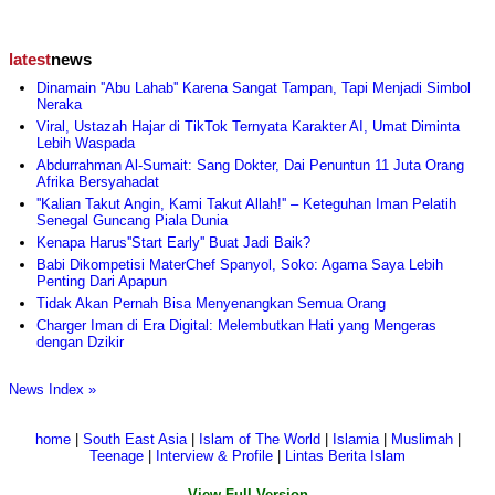
latest
news
Dinamain ''Abu Lahab'' Karena Sangat Tampan, Tapi Menjadi Simbol
Neraka
Viral, Ustazah Hajar di TikTok Ternyata Karakter AI, Umat Diminta
Lebih Waspada
Abdurrahman Al-Sumait: Sang Dokter, Dai Penuntun 11 Juta Orang
Afrika Bersyahadat
''Kalian Takut Angin, Kami Takut Allah!'' – Keteguhan Iman Pelatih
Senegal Guncang Piala Dunia
Kenapa Harus''Start Early'' Buat Jadi Baik?
Babi Dikompetisi MaterChef Spanyol, Soko: Agama Saya Lebih
Penting Dari Apapun
Tidak Akan Pernah Bisa Menyenangkan Semua Orang
Charger Iman di Era Digital: Melembutkan Hati yang Mengeras
dengan Dzikir
News Index »
home
|
South East Asia
|
Islam of The World
|
Islamia
|
Muslimah
|
Teenage
|
Interview & Profile
|
Lintas Berita Islam
View Full Version