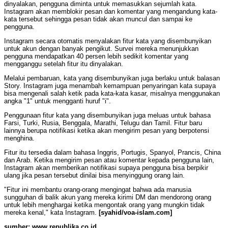
dinyalakan, pengguna diminta untuk memasukkan sejumlah kata.
Instagram akan memblokir pesan dan komentar yang mengandung kata-
kata tersebut sehingga pesan tidak akan muncul dan sampai ke
pengguna.
Instagram secara otomatis menyalakan fitur kata yang disembunyikan
untuk akun dengan banyak pengikut. Survei mereka menunjukkan
pengguna mendapatkan 40 persen lebih sedikit komentar yang
mengganggu setelah fitur itu dinyalakan.
Melalui pembaruan, kata yang disembunyikan juga berlaku untuk balasan
Story. Instagram juga menambah kemampuan penyaringan kata supaya
bisa mengenali salah ketik pada kata-kata kasar, misalnya menggunakan
angka "1" untuk mengganti huruf "i".
Penggunaan fitur kata yang disembunyikan juga meluas untuk bahasa
Farsi, Turki, Rusia, Benggala, Marathi, Telugu dan Tamil. Fitur baru
lainnya berupa notifikasi ketika akan mengirim pesan yang berpotensi
menghina.
Fitur itu tersedia dalam bahasa Inggris, Portugis, Spanyol, Prancis, China
dan Arab. Ketika mengirim pesan atau komentar kepada pengguna lain,
Instagram akan memberikan notifikasi supaya pengguna bisa berpikir
ulang jika pesan tersebut dinilai bisa menyinggung orang lain.
"Fitur ini membantu orang-orang mengingat bahwa ada manusia
sungguhan di balik akun yang mereka kirimi DM dan mendorong orang
untuk lebih menghargai ketika mengontak orang yang mungkin tidak
mereka kenal," kata Instagram.
[syahid/voa-islam.com]
sumber: www.republika.co.id