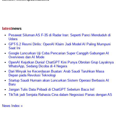
latest
news
Pesawat Siluman AS F-35 di Radar Iran: Seperti Panci Menduduh di
Udara
GPT-5.2 Resmi Dirilis: OpenAI Klaim Jadi Model AI Paling Mumpuni
Saat Ini
Google Luncurkan Uji Coba Pencarian Super Canggih Gabungan AI
Overviews dan AI Mode
OpenAI Kejutkan Dunia! ChatGPT Kini Punya Obrolan Grup Layaknya
WhatsApp, Sedang Dicoba di 4 Negara
Dari Minyak ke Kecerdasan Buatan: Arab Saudi Taruhkan Masa
Depan pada Revolusi Teknologi
Startup Saudi Humain akan Luncurkan Sistem Operasi Berbasis AI
Baru
Jangan Tulis Data Pribadi di ChatGPT Sebelum Baca Ini!
TikTok jadi Senjata Rahasia Cina dalam Negosiasi Panas dengan AS
News Index »