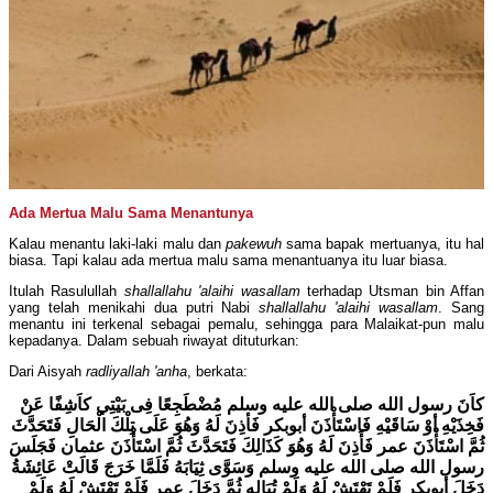
Ada Mertua Malu Sama Menantunya
Kalau menantu laki-laki malu dan
pakewuh
sama bapak mertuanya, itu hal
biasa. Tapi kalau ada mertua malu sama menantuanya itu luar biasa.
Itulah Rasulullah
shallallahu 'alaihi wasallam
terhadap Utsman bin Affan
yang telah menikahi dua putri Nabi
shallallahu 'alaihi wasallam
. Sang
menantu ini terkenal sebagai pemalu, sehingga para Malaikat-pun malu
kepadanya. Dalam sebuah riwayat dituturkan:
Dari Aisyah
radliyallah 'anha
, berkata:
كاَنَ رسول الله صلى الله عليه وسلم مُضْطَجِعًا فِى بَيْتِي كاَشِفًا عَنْ
فَخِذَيْهِ أوْ سَاقَيْهِ فَاسْتَأْذَنَ أبوبكر فَأذِنَ لَهُ وَهُوَ عَلَى تِلْكَ الْحَالِ فَتَحَدَّثَ
ثُمَّ اسْتَأْذَنَ عمر فَأَذِنَ لَهُ وَهُوَ كَذَالِكَ فَتَحَدَّثَ ثُمَّ اسْتَأْذَنَ عثمان فَجَلَسَ
رسول الله صلى الله عليه وسلم وَسَوَّى ثِيَابَهُ فَلَمَّا خَرَجَ قَالَتْ عَائِشَةُ
دَخَلَ أبوبكر فَلَمْ تَهْتَشْ لَهُ وَلَمْ تُبَالِهِ ثُمَّ دَخَلَ عمر فَلَمْ تَهْتَشْ لَهُ وَلَمْ