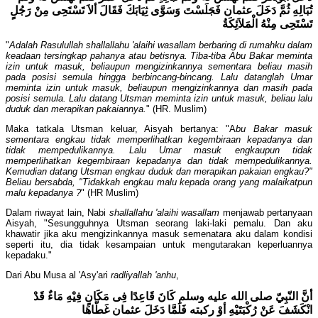
تُبَالِهِ ثُمَّ دَخَلَ عثمان فَجَلَسْتَ وَسَوَّى ثِيَابَكَ فَقَالَ ألاَ تَسْتَحِى مِنْ رَجُلٍ
تَسْتَحِى مِنْهُ الْمَلاَئِكَةُ
"
Adalah Rasulullah shallallahu 'alaihi wasallam berbaring di rumahku dalam
keadaan tersingkap pahanya atau betisnya. Tiba-tiba Abu Bakar meminta
izin untuk masuk, beliaupun mengizinkannya sementara beliau masih
pada posisi semula hingga berbincang-bincang. Lalu datanglah Umar
meminta izin untuk masuk, beliaupun mengizinkannya dan masih pada
posisi semula. Lalu datang Utsman meminta izin untuk masuk, beliau lalu
duduk dan merapikan pakaiannya.
" (HR. Muslim)
Maka tatkala Utsman keluar, Aisyah bertanya: "A
bu Bakar masuk
sementara engkau tidak memperlihatkan kegembiraan kepadanya dan
tidak mempedulikannya. Lalu Umar masuk engkaupun tidak
memperlihatkan kegembiraan kepadanya dan tidak mempedulikannya.
Kemudian datang Utsman engkau duduk dan merapikan pakaian engkau?"
Beliau bersabda, "Tidakkah engkau malu kepada orang yang malaikatpun
malu kepadanya ?
" (HR Muslim)
Dalam riwayat lain, Nabi
shallallahu 'alaihi wasallam
menjawab pertanyaan
Aisyah, "Sesungguhnya Utsman seorang laki-laki pemalu. Dan aku
khawatir jika aku mengizinkannya masuk semenatara aku dalam kondisi
seperti itu, dia tidak kesampaian untuk mengutarakan keperluannya
kepadaku."
Dari Abu Musa al 'Asy'ari
radliyallah 'anhu
,
أنَّ النّبِيّ صلى الله عليه وسلم كَانَ قَاعِدًا فِى مَكَانٍ فِيْهِ مَاءٌ قَدْ
انْكَشَفَ عَنْ رُكْبَتَيْهِ أوْ ركبته فَلَمَّا دَخَلَ عثمان غَطَّاهَا