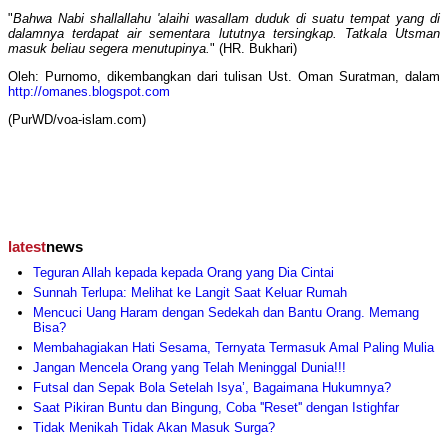
"
Bahwa Nabi shallallahu 'alaihi wasallam duduk di suatu tempat yang di
dalamnya terdapat air sementara lututnya tersingkap. Tatkala Utsman
masuk beliau segera menutupinya.
" (HR. Bukhari)
Oleh: Purnomo, dikembangkan dari tulisan Ust. Oman Suratman, dalam
http://omanes.blogspot.com
(PurWD/voa-islam.com)
latest
news
Teguran Allah kepada kepada Orang yang Dia Cintai
Sunnah Terlupa: Melihat ke Langit Saat Keluar Rumah
Mencuci Uang Haram dengan Sedekah dan Bantu Orang. Memang
Bisa?
Membahagiakan Hati Sesama, Ternyata Termasuk Amal Paling Mulia
Jangan Mencela Orang yang Telah Meninggal Dunia!!!
Futsal dan Sepak Bola Setelah Isya’, Bagaimana Hukumnya?
Saat Pikiran Buntu dan Bingung, Coba ''Reset'' dengan Istighfar
Tidak Menikah Tidak Akan Masuk Surga?