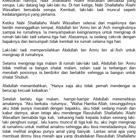
Keesokan harinya, Nabi
Shallallahu 'Alaihi Wasallam
bersabda yang
serupa. Lalu datang lagi laki-laki itu. Di hari ketiga, Nabi
Shallallahu 'Alaihi
Wasallam
bersabda serupa. Kembali, laki-laki tadi muncul seperti
kedatangannya yang pertama.
Ketika Nabi
Shallallahu 'Alaihi Wasallam
selesai dari majelisnya dan
berdiri meninggalkan tempat, Abdullah bin ‘Amru bin al-‘Ash mengikutinya
sampai ke rumahnya. Ia menyampaikan keinginannya untuk menginap di
rumah laki-laki tadi selama tiga hari. Alasannya, ia sedang cekcok dengan
bapaknya dan bersumpah tidak kembali ke rumah selama tiga hari.
Laki-laki tadi mempersilahkan Abdullah bin Amru bin al-‘Ash untuk
menginap di rumahnya.
Selama menginap tiga malam di rumah laki-laki tadi, Abdullah bin ‘Amru
tidak melihat ia bangun shalat malam, selain saat ia terbangun dan
merubah posisinya ia berdzikir dan bertakbir sehingga ia bangun untuk
shalat Shubuh.
Abdullah menambahkan, “Hanya saja aku tidak pernah mendengar ia
berucap kecuali kebaikan.”
Setelah berlalu tiga malam, hampir-hampir Abdullah meremehkan
amalannya. “Aku berkata –tuturnya-, “Wahai Hamba Allah, sesungguhnya
aku tidak punya masalah dengan bapakku, aku tidak sedang marah dan
kabur darinya, akan tetapi aku mendengar Rasulullah
Shallallahu 'Alaihi
Wasallam
bersabda tiga kali, ‘sekarang hadir kepada kalian seorang laki-
laki penghuni surga’, lalu kamu muncul di tiga kali itu, aku ingin menginap
di rumahmu untuk melihat amalmu sehingga aku bisa meneladaninya. Aku
tidak melihat engkau punya amal yang banyak. Lantas amal apa yang
membuat dirimu bisa meraih apa yang disabdakan Rasulullah
Shallallahu