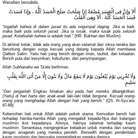
Wasallam
bersabda,
أَلاَ وَإِنَّ فِى الْجَسَدِ مُضْغَةً إِذَا صَلَحَتْ صَلَحَ الْجَسَدُ كُلُّهُ ، وَإِذَا فَسَدَتْ
فَسَدَ الْجَسَدُ كُلُّهُ . أَلاَ وَهِىَ الْقَلْبُ
“
Ingatlah bahwa di dalam jasad itu ada segumpal daging. Jika ia baik,
maka baik pula seluruh jasad. Jika ia rusak, maka rusak pula seluruh
jasad. Ketahuilah bahwa ia adalah hati.
” (HR. Bukhari dan Muslim)
Di akhirat kelak, tidak ada orang yang akan selamat dari siksa neraka dan
beruntung dengan surga kecuali yang datang kepada Allah membawa
Qalbun Salim
. Yaitu hati yang bersih dengan iman, tauhid, dan ketaatan.
Bersih pula dari kesyirikan, kekufuran, dan penyimpangan.
Allah
Subhanahu wa Ta'ala
berfirman,
وَلَا تُخْزِنِي يَوْمَ يُبْعَثُونَ يَوْمَ لَا يَنفَعُ مَالٌ وَلَا بَنُونَ إِلَّا مَنْ أَتَى اللَّهَ بِقَلْبٍ
سَلِيمٍ
“
Dan janganlah Engkau hinakan aku pada hari mereka dibangkitkan.
(Yaitu) di hari harta dan anak-anak laki-laki tidak berguna. Kecuali orang-
orang yang menghadap Allah dengan hati yang bersih.
” (QS. Al-Syu’ara:
87-89)
Kebersihan hati untuk Allah adalah pokok utama. Kemudian bersih hati
terhadap hamba-hamba Allah yang mengabdi kepada-Nya dari kalangan
muslimin ikut kepadanya. Artinya, hatinya selamat terhadap kaum
muslimin. Senantiasa menginginkan kebaikan untuk mereka dan senang
dengan anugerah yang mereka peroleh. Bersedih dengan penderitaan
kaum muslimin dan berusaha mengindarkan mereka darinya.