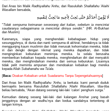
Dari Anas bin Malik
Radhiyallahu 'Anhu
, dari Rasulullah
Shallallahu 'Alaihi
Wasallam
bersabda,
لَا يُؤْمِنُ أَحَدُكُمْ حَتَّى يُحِبَّ لِأَخِيهِ مَا يُحِبُّ لِنَفْسِهِ
"
Tidak sempurna keimanan seseorang dari kalian, sebelum ia mencintai
saudaranya sebagaimana ia mencintai dirinya sendiri.
" (HR. Al-Bukhari
dan Muslim)
Karenanya, siapa yang menghendaki kebahagiaan hidup yang
sesungguhnya, di dunia dan nanti sempurna di akhirat, hendaknya ia tidak
menggunjing kaum muslimin dan tidak merusak kehormatan mereka, tidak
iri dan dengki dengan nikmat yang mereka dapatkan, dan tidak
menginginkan keburukan menimpa mereka. Ia selalu berusaha
memberikan kebaikan kepada mereka, menghindarkan diri dari menyakiti
mereka, dan menghindarkan mereka dari semua keburukan. Lisannya
tidak pelit meminta ampunan dan mendoakan kebaikan bagi mereka
kepada Allah
Subahanahu wa Ta'ala
.
[
Baca:
Doakan Kebaikan untuk Suadaramu Tanpa Sepengetahuannya
]
Dari Anas bin Malik
Radhiyallahu 'Anhu
, ia berkata: kami pernah duduk
bermajelis bersama Rasulullah
Shallallahu 'Alaihi Wasallam
, tiba-tiba
beliau bersabda, “Akan datang seorang laki-laki ‘calon’ penghuni surga.”
Kemudian datang seoang laki-laki dari kalangan Anshar yang basah
jenggotnya dengan air wudhu’nya dan kedua sandalnya tertenteng di
tangan kirinya.