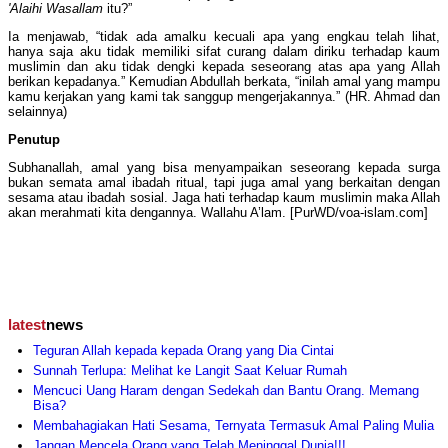
'Alaihi Wasallam
itu?”
Ia menjawab, “tidak ada amalku kecuali apa yang engkau telah lihat,
hanya saja aku tidak memiliki sifat curang dalam diriku terhadap kaum
muslimin dan aku tidak dengki kepada seseorang atas apa yang Allah
berikan kepadanya.” Kemudian Abdullah berkata, “inilah amal yang mampu
kamu kerjakan yang kami tak sanggup mengerjakannya.” (HR. Ahmad dan
selainnya)
Penutup
Subhanallah, amal yang bisa menyampaikan seseorang kepada surga
bukan semata amal ibadah ritual, tapi juga amal yang berkaitan dengan
sesama atau ibadah sosial. Jaga hati terhadap kaum muslimin maka Allah
akan merahmati kita dengannya. Wallahu A’lam. [PurWD/voa-islam.com]
latest
news
Teguran Allah kepada kepada Orang yang Dia Cintai
Sunnah Terlupa: Melihat ke Langit Saat Keluar Rumah
Mencuci Uang Haram dengan Sedekah dan Bantu Orang. Memang
Bisa?
Membahagiakan Hati Sesama, Ternyata Termasuk Amal Paling Mulia
Jangan Mencela Orang yang Telah Meninggal Dunia!!!