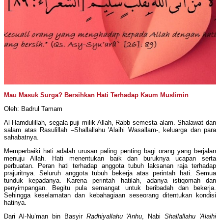
Mau Masuk Surga? Bersihkan Hati Terhadap Kaum Muslimin
Oleh: Badrul Tamam
Al-Hamdulillah, segala puji milik Allah, Rabb semesta alam. Shalawat dan
salam atas Rasulillah –Shallallahu 'Alaihi Wasallam-, keluarga dan para
sahabatnya.
Memperbaiki hati adalah urusan paling penting bagi orang yang berjalan
menuju Allah. Hati menentukan baik dan buruknya ucapan serta
perbuatan. Peran hati terhadap anggota tubuh laksanan raja terhadap
prajuritnya. Seluruh anggota tubuh bekerja atas perintah hati. Semua
tunduk kepadanya. Karena perintah hatilah, adanya istiqomah dan
penyimpangan. Begitu pula semangat untuk beribadah dan bekerja.
Sehingga keselamatan dan kebahagiaan seseorang ditentukan kondisi
hatinya.
Dari Al-Nu’man bin Basyir
Radhiyallahu 'Anhu
, Nabi
Shallallahu 'Alaihi