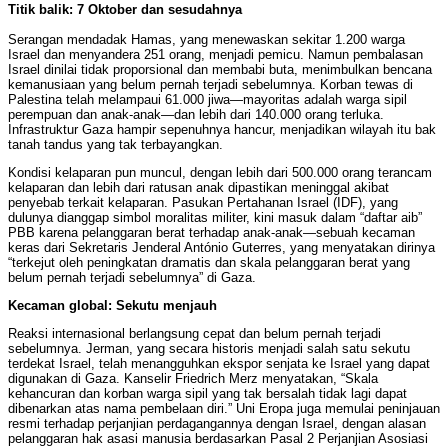
Titik balik: 7 Oktober dan sesudahnya
Serangan mendadak Hamas, yang menewaskan sekitar 1.200 warga
Israel dan menyandera 251 orang, menjadi pemicu. Namun pembalasan
Israel dinilai tidak proporsional dan membabi buta, menimbulkan bencana
kemanusiaan yang belum pernah terjadi sebelumnya. Korban tewas di
Palestina telah melampaui 61.000 jiwa—mayoritas adalah warga sipil
perempuan dan anak-anak—dan lebih dari 140.000 orang terluka.
Infrastruktur Gaza hampir sepenuhnya hancur, menjadikan wilayah itu bak
tanah tandus yang tak terbayangkan.
Kondisi kelaparan pun muncul, dengan lebih dari 500.000 orang terancam
kelaparan dan lebih dari ratusan anak dipastikan meninggal akibat
penyebab terkait kelaparan. Pasukan Pertahanan Israel (IDF), yang
dulunya dianggap simbol moralitas militer, kini masuk dalam “daftar aib”
PBB karena pelanggaran berat terhadap anak-anak—sebuah kecaman
keras dari Sekretaris Jenderal António Guterres, yang menyatakan dirinya
“terkejut oleh peningkatan dramatis dan skala pelanggaran berat yang
belum pernah terjadi sebelumnya” di Gaza.
Kecaman global: Sekutu menjauh
Reaksi internasional berlangsung cepat dan belum pernah terjadi
sebelumnya. Jerman, yang secara historis menjadi salah satu sekutu
terdekat Israel, telah menangguhkan ekspor senjata ke Israel yang dapat
digunakan di Gaza. Kanselir Friedrich Merz menyatakan, “Skala
kehancuran dan korban warga sipil yang tak bersalah tidak lagi dapat
dibenarkan atas nama pembelaan diri.” Uni Eropa juga memulai peninjauan
resmi terhadap perjanjian perdagangannya dengan Israel, dengan alasan
pelanggaran hak asasi manusia berdasarkan Pasal 2 Perjanjian Asosiasi