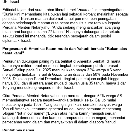
UE–Israel.
Editorial tajam dari surat kabar liberal Israel "
Haaretz"
memperingatkan,
“Dunia kini memandang kita bukan lagi sebagai korban; melainkan sebagai
penindas.” Bahkan mantan diplomat Israel pun memberi peringatan,
dengan sekelompok mantan duta besar menulis surat terbuka kepada
Perdana Menteri Netanyahu: “Anda sedang menghancurkan apa yang
telah kami bangun selama 77 tahun.” Hilangnya dukungan dari sekutu-
sekutu kunci ini menandai titik terendah bersejarah dalam posisi
diplomatik Israel.
Pergeseran di Amerika: Kaum muda dan Yahudi berkata “Bukan atas
nama kami”
Penurunan dukungan paling nyata terlihat di Amerika Serikat, di mana
kampanye militer Israel membuat tingkat persetujuan publik merosot.
Survei Gallup pada Juli 2025 menunjukkan hanya 32% warga AS yang
menyetujui tindakan Israel di Gaza, turun drastis dari 50% pada November
2023. Di kalangan Partai Demokrat, tingkat persetujuan anjlok hingga
hanya 8%, dan di antara anak muda di bawah usia 35 tahun, hanya 1 dari
10 yang mendukung respons militer Israel.
Citra Perdana Menteri Netanyahu juga merosot, dengan 52% warga AS
memandangnya secara negatif—angka terburuk sejak Gallup mulai
melacaknya pada 1997. Yang paling signifikan, semakin banyak warga
Yahudi Amerika—terutama generasi muda—yang bersuara menentang.
Slogan “Not in our name” (“Bukan atas nama kami”) menjadi seruan
lantang di demonstrasi dan kampus-kampus di seluruh negeri, menandai
perpecahan yang dalam dan menyakitkan di dalam diaspora Yahudi.
Runtuhnya narasi