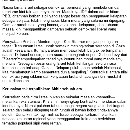
Narasi lama Israel sebagai demokrasi bermoral yang membela diri dari
terorisme kini tak lagi meyakinkan. Masuknya IDF dalam daftar hitam
PBB, ditambah korban sipil yang sangat besar dan penggunaan kelaparan
sebagai senjata, telah menghapus klaim moral yang selama ini dipegang.
Gambar rumah sakit yang hancur, anak-anak kelaparan, dan kuburan
massal kini menggantikan gambaran sebuah demokrasi liberal yang
menjadi korban.
Pernyataan Perdana Menteri Inggris Keir Starmer menjadi peringatan
tegas: “Keputusan Israel untuk semakin meningkatkan serangan di Gaza
adalah kesalahan. Itu hanya akan membawa lebih banyak pertumpahan
darah.” Di Israel sendiri, suara-suara berpengaruh seperti Gideon Levy dari
"
Haaretz'
memperingatkan terjadinya keruntuhan moral yang mendalam,
menulis: “Sebagian besar orang Israel telah kehilangan seluruh rasa
kemanusiaan terhadap Gaza… Delapan puluh tahun setelah Holocaust,
kita membangun kamp sementara dunia berpaling.” Kontradiksi antara nilai
demokrasi yang diklaim dan kenyataan brutal di lapangan kini mustahil
untuk diabaikan.
Kerusakan tak terpulihkan: Akhir sebuah era
Kerusakan pada citra Israel bukanlah sekadar masalah kosmetik—
melainkan eksistensial. Krisis ini menyingkap kontradiksi mendasar dalam
identitasnya. Narasi puluhan tahun sebagai negara yang lahir dari tragedi
sejarah dan selalu dikepung telah runtuh di bawah bobot tindakannya
sendiri. Dunia kini tak lagi melihat Israel sebagai korban, melainkan
sebagai kekuatan regional yang menggunakan kekuatan berlebihan
terhadap populasi sipil yang rentan.