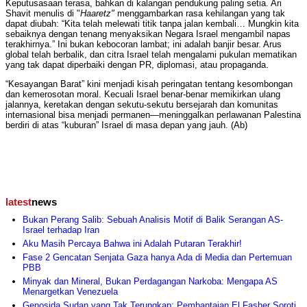
Keputusasaan terasa, bahkan di kalangan pendukung paling setia. Ari
Shavit menulis di "
Haaretz"
menggambarkan rasa kehilangan yang tak
dapat diubah: “Kita telah melewati titik tanpa jalan kembali… Mungkin kita
sebaiknya dengan tenang menyaksikan Negara Israel mengambil napas
terakhirnya.” Ini bukan kebocoran lambat; ini adalah banjir besar. Arus
global telah berbalik, dan citra Israel telah mengalami pukulan mematikan
yang tak dapat diperbaiki dengan PR, diplomasi, atau propaganda.
“Kesayangan Barat” kini menjadi kisah peringatan tentang kesombongan
dan kemerosotan moral. Kecuali Israel benar-benar memikirkan ulang
jalannya, keretakan dengan sekutu-sekutu bersejarah dan komunitas
internasional bisa menjadi permanen—meninggalkan perlawanan Palestina
berdiri di atas “kuburan” Israel di masa depan yang jauh. (Ab)
latest
news
Bukan Perang Salib: Sebuah Analisis Motif di Balik Serangan AS-
Israel terhadap Iran
Aku Masih Percaya Bahwa ini Adalah Putaran Terakhir!
Fase 2 Gencatan Senjata Gaza hanya Ada di Media dan Pertemuan
PBB
Minyak dan Mineral, Bukan Perdagangan Narkoba: Mengapa AS
Menargetkan Venezuela
Genosida Sudan yang Tak Terungkap: Pembantaian El Fasher Soroti