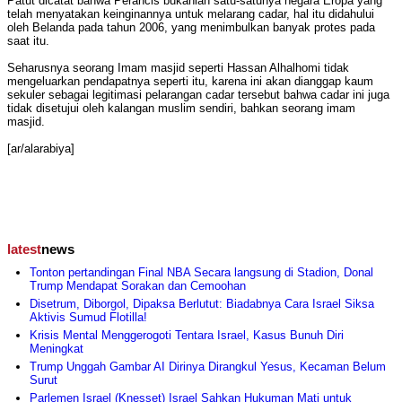
Patut dicatat bahwa Perancis bukanlah satu-satunya negara Eropa yang
telah menyatakan keinginannya untuk melarang cadar, hal itu didahului
oleh Belanda pada tahun 2006, yang menimbulkan banyak protes pada
saat itu.
Seharusnya seorang Imam masjid seperti Hassan Alhalhomi tidak
mengeluarkan pendapatnya seperti itu, karena ini akan dianggap kaum
sekuler sebagai legitimasi pelarangan cadar tersebut bahwa cadar ini juga
tidak disetujui oleh kalangan muslim sendiri, bahkan seorang imam
masjid.
[ar/alarabiya]
latest
news
Tonton pertandingan Final NBA Secara langsung di Stadion, Donal
Trump Mendapat Sorakan dan Cemoohan
Disetrum, Diborgol, Dipaksa Berlutut: Biadabnya Cara Israel Siksa
Aktivis Sumud Flotilla!
Krisis Mental Menggerogoti Tentara Israel, Kasus Bunuh Diri
Meningkat
Trump Unggah Gambar AI Dirinya Dirangkul Yesus, Kecaman Belum
Surut
Parlemen Israel (Knesset) Israel Sahkan Hukuman Mati untuk