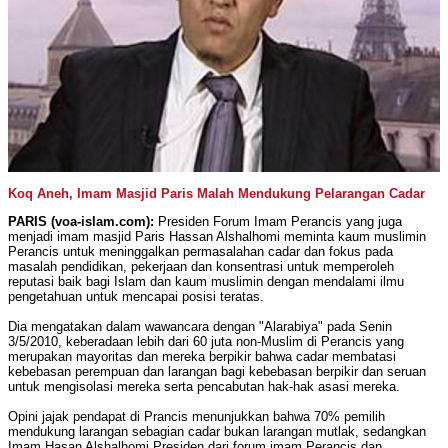
Koq Aneh, Imam Masjid Paris Malah Mendukung Pelarangan Cadar
PARIS (voa-islam.com):
Presiden Forum Imam Perancis yang juga
menjadi imam masjid Paris Hassan Alshalhomi meminta kaum muslimin
Perancis untuk meninggalkan permasalahan cadar dan fokus pada
masalah pendidikan, pekerjaan dan konsentrasi untuk memperoleh
reputasi baik bagi Islam dan kaum muslimin dengan mendalami ilmu
pengetahuan untuk mencapai posisi teratas.
Dia mengatakan dalam wawancara dengan "Alarabiya" pada Senin
3/5/2010, keberadaan lebih dari 60 juta non-Muslim di Perancis yang
merupakan mayoritas dan mereka berpikir bahwa cadar membatasi
kebebasan perempuan dan larangan bagi kebebasan berpikir dan seruan
untuk mengisolasi mereka serta pencabutan hak-hak asasi mereka.
Opini jajak pendapat di Prancis menunjukkan bahwa 70% pemilih
mendukung larangan sebagian cadar bukan larangan mutlak, sedangkan
Imam Hasan Alshalhomi Presiden dari forum imam Perancis dan