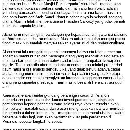
merupakan Imam Besar Masjid Paris kepada "Alarabiya" mengatakan
bahwa cadar bukanlah perkara wajib, dan hal yang lebih wajib adalah
kerudung berdasarkan pendapat sebagian besar ulama kaum muslimin
dan para imam dari Arab Saudi. Namun seharusnya ia sebagai seorang
ulama Muslim tidak membela usaha Presiden Sarkozy yang tidak pernah
memihak kepada Muslim.
Alshalhomi memalingkan pandangannya kepada isu lain, yaitu isu rasisme
di Perancis dan tidak membiarkan Muslim untuk maju dan mengisi posisi
tinggi meskipun setelah menyelesaikan syarat studi dan profesionalisme.
Alshalhomi lalu mengakhiri pembicaraannya bahwa dia telah menerima
ancaman pembunuhan dari beberapa orang yang menolak dialog setelah
memaparkan permasalahan bahwa cadar bukan merupakan kewajiban
syar'ie. Tentu saja dia akan mendapat ancaman atau miniml protes dari
kaum muslim di Perancis sendiri. Jika yang tidak setuju adanya cadar
adalah orang non-muslim maka itu wajar, tapi kali ini yang tidak setuju
dengan cadar dan malah mengiyakan larangan penggunaan cadar adalah
orang yang dipandang sebagai Imam masjid besar di Perancis, sungguh
aneh.
Karena penerapan undang-undang pelarangan cadar di Perancis
memerlukan persetujuan dari komisi investigasi setelah pengajuan
permohonan kepada parlemen yang selanjutnya komisi tersebut akan
mempelajari masalah cadar dan alasan menghapuskannya lalu membuat
rekomendasi dalam konteks ini, mungkin ini masih membutuhkan waktu
beberapa bulan lagi, dan akan bertambah kuat pula perdebatan di
Perancis seputar langkah tersebut.