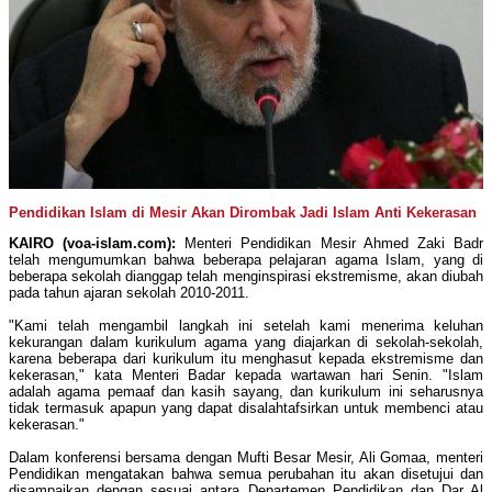
Pendidikan Islam di Mesir Akan Dirombak Jadi Islam Anti Kekerasan
KAIRO (voa-islam.com):
Menteri Pendidikan Mesir Ahmed Zaki Badr
telah mengumumkan bahwa beberapa pelajaran agama Islam, yang di
beberapa sekolah dianggap telah menginspirasi ekstremisme, akan diubah
pada tahun ajaran sekolah 2010-2011.
"Kami telah mengambil langkah ini setelah kami menerima keluhan
kekurangan dalam kurikulum agama yang diajarkan di sekolah-sekolah,
karena beberapa dari kurikulum itu menghasut kepada ekstremisme dan
kekerasan," kata Menteri Badar kepada wartawan hari Senin. "Islam
adalah agama pemaaf dan kasih sayang, dan kurikulum ini seharusnya
tidak termasuk apapun yang dapat disalahtafsirkan untuk membenci atau
kekerasan."
Dalam konferensi bersama dengan Mufti Besar Mesir, Ali Gomaa, menteri
Pendidikan mengatakan bahwa semua perubahan itu akan disetujui dan
disampaikan dengan sesuai antara Departemen Pendidikan dan Dar Al