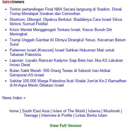
latest
news
Tonton pertandingan Final NBA Secara langsung di Stadion, Donal
Trump Mendapat Sorakan dan Cemoohan
Disetrum, Diborgol, Dipaksa Berlutut: Biadabnya Cara Israel Siksa
Aktivis Sumud Flotilla!
Krisis Mental Menggerogoti Tentara Israel, Kasus Bunuh Diri
Meningkat
Trump Unggah Gambar AI Dirinya Dirangkul Yesus, Kecaman Belum
Surut
Parlemen Israel (Knesset) Israel Sahkan Hukuman Mati untuk
Tahanan Palestina
Laporan: Loyalis Ramzan Kadyrov Siap Bela Iran Jika AS Lakukan
Invasi Darat
Bulan Sabit Merah: 555 Orang Tewas di Seluruh Iran Akibat
Gempuran AS-Israel
Sekitar 100.000 Warga Palestina Ikuti Shalat Jum'at Ke-2 Ramadhan
di Al-Aqsa Meski Dibatasi Israel
News Index »
home
|
South East Asia
|
Islam of The World
|
Islamia
|
Muslimah
|
Teenage
|
Interview & Profile
|
Lintas Berita Islam
View Full Version