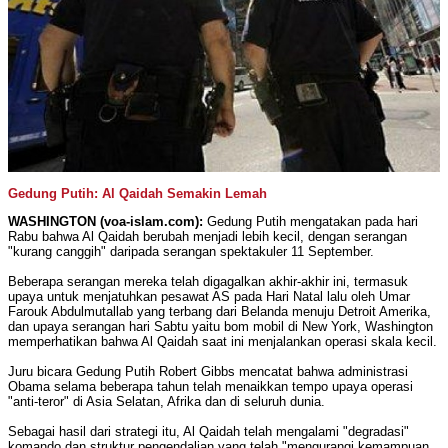
Gedung Putih: Al Qaidah Semakin Lemah
WASHINGTON (voa-islam.com):
Gedung Putih mengatakan pada hari
Rabu bahwa Al Qaidah berubah menjadi lebih kecil, dengan serangan
"kurang canggih" daripada serangan spektakuler 11 September.
Beberapa serangan mereka telah digagalkan akhir-akhir ini, termasuk
upaya untuk menjatuhkan pesawat AS pada Hari Natal lalu oleh Umar
Farouk Abdulmutallab yang terbang dari Belanda menuju Detroit Amerika,
dan upaya serangan hari Sabtu yaitu bom mobil di New York, Washington
memperhatikan bahwa Al Qaidah saat ini menjalankan operasi skala kecil.
Juru bicara Gedung Putih Robert Gibbs mencatat bahwa administrasi
Obama selama beberapa tahun telah menaikkan tempo upaya operasi
"anti-teror" di Asia Selatan, Afrika dan di seluruh dunia.
Sebagai hasil dari strategi itu, Al Qaidah telah mengalami "degradasi"
komando dan struktur pengendalian yang telah "mengurangi kemampuan