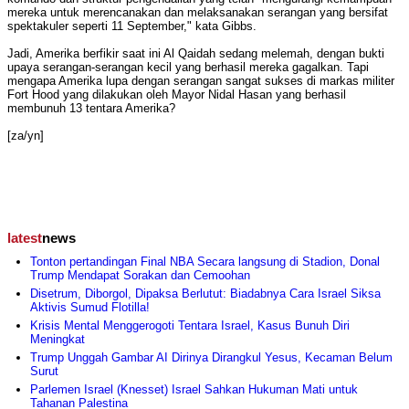
mereka untuk merencanakan dan melaksanakan serangan yang bersifat
spektakuler seperti 11 September," kata Gibbs.
Jadi, Amerika berfikir saat ini Al Qaidah sedang melemah, dengan bukti
upaya serangan-serangan kecil yang berhasil mereka gagalkan. Tapi
mengapa Amerika lupa dengan serangan sangat sukses di markas militer
Fort Hood yang dilakukan oleh Mayor Nidal Hasan yang berhasil
membunuh 13 tentara Amerika?
[za/yn]
latest
news
Tonton pertandingan Final NBA Secara langsung di Stadion, Donal
Trump Mendapat Sorakan dan Cemoohan
Disetrum, Diborgol, Dipaksa Berlutut: Biadabnya Cara Israel Siksa
Aktivis Sumud Flotilla!
Krisis Mental Menggerogoti Tentara Israel, Kasus Bunuh Diri
Meningkat
Trump Unggah Gambar AI Dirinya Dirangkul Yesus, Kecaman Belum
Surut
Parlemen Israel (Knesset) Israel Sahkan Hukuman Mati untuk
Tahanan Palestina