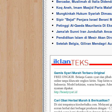
Bercadar, Muslimah di Italia Didend
Koq Aneh, Imam Masjid Paris Mala
Mungkinkah Hukum Syariah Dimas
Sipir ''Bejat'' Penjara Israel Berani
Petinggi Al-Qaeda Mauritania Di Eks
Jama'ah Sunni Iran Jundullah Anc
Pendidikan Islam di Mesir Akan Dir
Setelah Belgia, Giliran Mendagri Au
Gamis Syari Murah Terbaru Original
FREE ONGKIR. Belanja Gamis syari dan jilbab t
online tanpa khawatir ongkos kirim. Siap kirim s
Indonesia. Model kekinian, warna beragam. Ad
nyaman dipakai.
http://beautysyari.id
Cari Obat Herbal Murah & Berkualitas?
Di sini tempatnya-kiosherbalku.com. Melayani g
eceran herbal dari berbagai produsen dengan >1.