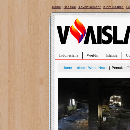
|
|
|
|
Home
Redaksi
Advertisement
Kirim Naskah
Pe
Indonesiana
Worlds
Islamia
Co
Home
|
Islamic World News
| Pemukim ''H
Bantu Naura, Balita Hebat Sembuh Dari
Tumor Pembuluh Darah
Hidup Naura Salsabila dipenuhi dengan
rintangan yang sangat berat. Meskipun baru
berusia sepuluh bulan, bayi yang imut ini harus
menghadapi penyakit yang dahsyat, yaitu tumor
pembuluh darah berukuran...