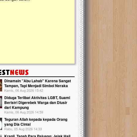
kanak Islam Terpadu (TKIT) An Najjah dan
kebaikan ini. Abadikan harta den
Gedung Majelis Taklim di Jonggol,...
Qur'an dan saksikan...
Dinamain ''Abu Lahab'' Karena Sangat
Tampan, Tapi Menjadi Simbol Neraka
Kamis, 06 Aug 2026 15:42
Diduga Terlibat Aktivitas LGBT, Suami
Beristri Digerebek Warga dan Diusir
dari Kampung
Kamis, 06 Aug 2026 14:59
Teguran Allah kepada kepada Orang
yang Dia Cintai
Rabu, 05 Aug 2026 14:33
Kranji, Tanah Para Pejuang: Jejak Haji