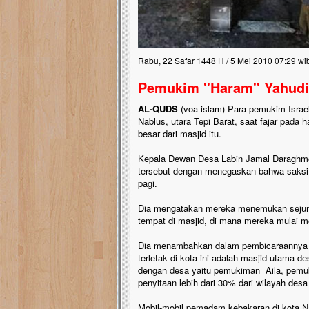
Lima Tahun Ma
Pelosok ini M
Nasib masjid di 
Rabu, 22 Safar 1448 H / 5 Mei 2010 07:29 wi
mengenaskan. Lim
tak berbentuk masj
Pemukim ''Haram'' Yahud
berlumut, dan me
hujan....
AL-QUDS
(voa-islam) Para pemukim Israe
Nablus, utara Tepi Barat, saat fajar pada
besar dari masjid itu.
Kepala Dewan Desa Labin Jamal Daragh
tersebut dengan menegaskan bahwa saksi 
pagi.
Dia mengatakan mereka menemukan sejumla
tempat di masjid, di mana mereka mulai m
Dia menambahkan dalam pembicaraannya ke
terletak di kota ini adalah masjid utama
dengan desa yaitu pemukiman Aila, pemu
penyitaan lebih dari 30% dari wilayah des
Mobil-mobil pemadam kebakaran di kota Na