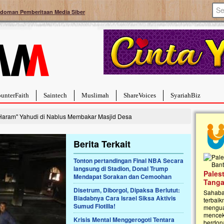
doman Pemberitaan Media Siber
unterFaith
Saintech
Muslimah
ShareVoices
SyariahBiz
aram'' Yahudi di Nablus Membakar Masjid Desa
Berita Terkait
Tonton pertandingan Final NBA Secara
langsung di Stadion, Donal Trump
Palestina Masih Berduka, Ayo Ulurkan
Mendapat Sorakan dan Cemoohan
Tangan Bantu Mereka
Disetrum, Diborgol, Dipaksa Berlutut:
Sahabat, Ulurtangan mari kirimkan dukungan
Biadabnya Cara Israel Siksa Aktivis
terbaikmu untuk warga Palestina di Gaza demi
Sumud Flotilla!
menguatkan mereka menghadapi situasi
mencekam ini. Mari dukung mereka dengan
Krisis Mental Menggerogoti Tentara
berdonasi dengan cara:...