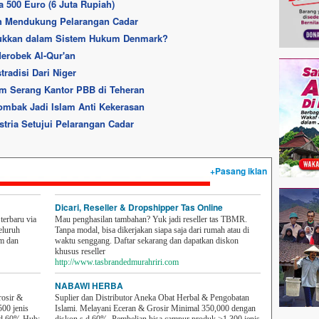
a 500 Euro (6 Juta Rupiah)
h Mendukung Pelarangan Cadar
ukkan dalam Sistem Hukum Denmark?
 Merobek Al-Qur'an
tradisi Dari Niger
am Serang Kantor PBB di Teheran
ombak Jadi Islam Anti Kekerasan
stria Setujui Pelarangan Cadar
+Pasang iklan
Dicari, Reseller & Dropshipper Tas Online
erbaru via
Mau penghasilan tambahan? Yuk jadi reseller tas TBMR.
eluruh
Tanpa modal, bisa dikerjakan siapa saja dari rumah atau di
em dan
waktu senggang. Daftar sekarang dan dapatkan diskon
khusus reseller
http://www.tasbrandedmurahriri.com
NABAWI HERBA
rosir &
Suplier dan Distributor Aneka Obat Herbal & Pengobatan
500 jenis
Islami. Melayani Eceran & Grosir Minimal 350,000 dengan