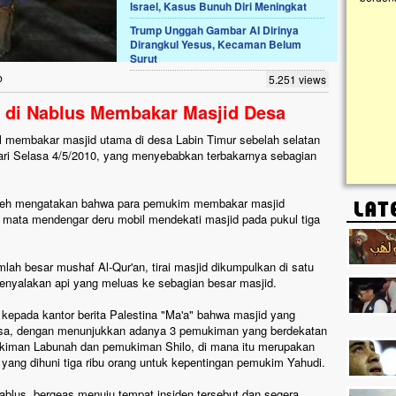
Israel, Kasus Bunuh Diri Meningkat
Trump Unggah Gambar AI Dirinya
ngkrak, Masjid di
Dirangkul Yesus, Kecaman Belum
engenaskan. Ayo Bantu.!!
Surut
Kampung Cilumbu ini sungguh
b
5.251 views
a tahun mangkrak, kini nyaris
id, dipenuhi rumput liar,
i di Nablus Membakar Masjid Desa
nghitam terpapar panas dan
l membakar masjid utama di desa Labin Timur sebelah selatan
 hari Selasa 4/5/2010, yang menyebabkan terbakarnya sebagian
meh mengatakan bahwa para pemukim membakar masjid
mata mendengar deru mobil mendekati masjid pada pukul tiga
h besar mushaf Al-Qur'an, tirai masjid dikumpulkan di satu
enyalakan api yang meluas ke sebagian besar masjid.
pada kantor berita Palestina "Ma'a" bahwa masjid yang
 desa, dengan menunjukkan adanya 3 pemukiman yang berdekatan
kiman Labunah dan pemukiman Shilo, di mana itu merupakan
a yang dihuni tiga ribu orang untuk kepentingan pemukim Yahudi.
blus, bergeas menuju tempat insiden tersebut dan segera