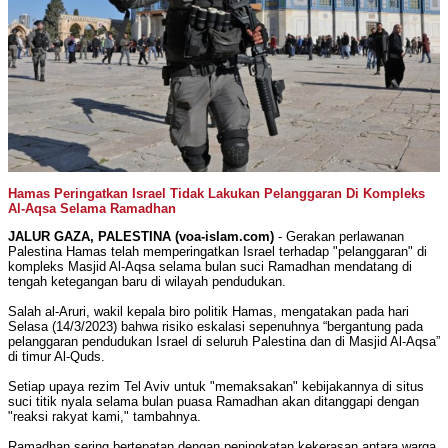
Hamas Peringatkan Israel Tidak Lakukan Pelanggaran Di Kompleks
Al-Aqsa Selama Ramadhan
JALUR GAZA, PALESTINA (voa-islam.com)
- Gerakan perlawanan
Palestina Hamas telah memperingatkan Israel terhadap "pelanggaran" di
kompleks Masjid Al-Aqsa selama bulan suci Ramadhan mendatang di
tengah ketegangan baru di wilayah pendudukan.
Salah al-Aruri, wakil kepala biro politik Hamas, mengatakan pada hari
Selasa (14/3/2023) bahwa risiko eskalasi sepenuhnya “bergantung pada
pelanggaran pendudukan Israel di seluruh Palestina dan di Masjid Al-Aqsa”
di timur Al-Quds.
Setiap upaya rezim Tel Aviv untuk "memaksakan" kebijakannya di situs
suci titik nyala selama bulan puasa Ramadhan akan ditanggapi dengan
"reaksi rakyat kami," tambahnya.
Ramadhan sering bertepatan dengan peningkatan kekerasan antara warga