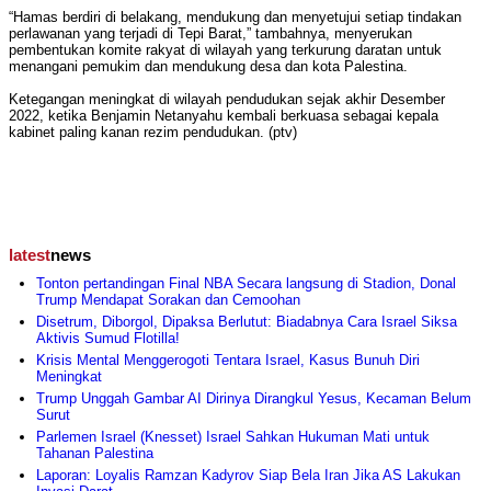
“Hamas berdiri di belakang, mendukung dan menyetujui setiap tindakan
perlawanan yang terjadi di Tepi Barat,” tambahnya, menyerukan
pembentukan komite rakyat di wilayah yang terkurung daratan untuk
menangani pemukim dan mendukung desa dan kota Palestina.
Ketegangan meningkat di wilayah pendudukan sejak akhir Desember
2022, ketika Benjamin Netanyahu kembali berkuasa sebagai kepala
kabinet paling kanan rezim pendudukan. (ptv)
latest
news
Tonton pertandingan Final NBA Secara langsung di Stadion, Donal
Trump Mendapat Sorakan dan Cemoohan
Disetrum, Diborgol, Dipaksa Berlutut: Biadabnya Cara Israel Siksa
Aktivis Sumud Flotilla!
Krisis Mental Menggerogoti Tentara Israel, Kasus Bunuh Diri
Meningkat
Trump Unggah Gambar AI Dirinya Dirangkul Yesus, Kecaman Belum
Surut
Parlemen Israel (Knesset) Israel Sahkan Hukuman Mati untuk
Tahanan Palestina
Laporan: Loyalis Ramzan Kadyrov Siap Bela Iran Jika AS Lakukan