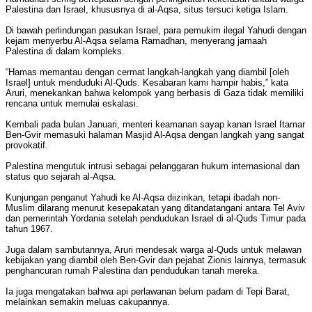
Palestina dan Israel, khususnya di al-Aqsa, situs tersuci ketiga Islam.
Di bawah perlindungan pasukan Israel, para pemukim ilegal Yahudi dengan
kejam menyerbu Al-Aqsa selama Ramadhan, menyerang jamaah
Palestina di dalam kompleks.
“Hamas memantau dengan cermat langkah-langkah yang diambil [oleh
Israel] untuk menduduki Al-Quds. Kesabaran kami hampir habis,” kata
Aruri, menekankan bahwa kelompok yang berbasis di Gaza tidak memiliki
rencana untuk memulai eskalasi.
Kembali pada bulan Januari, menteri keamanan sayap kanan Israel Itamar
Ben-Gvir memasuki halaman Masjid Al-Aqsa dengan langkah yang sangat
provokatif.
Palestina mengutuk intrusi sebagai pelanggaran hukum internasional dan
status quo sejarah al-Aqsa.
Kunjungan penganut Yahudi ke Al-Aqsa diizinkan, tetapi ibadah non-
Muslim dilarang menurut kesepakatan yang ditandatangani antara Tel Aviv
dan pemerintah Yordania setelah pendudukan Israel di al-Quds Timur pada
tahun 1967.
Juga dalam sambutannya, Aruri mendesak warga al-Quds untuk melawan
kebijakan yang diambil oleh Ben-Gvir dan pejabat Zionis lainnya, termasuk
penghancuran rumah Palestina dan pendudukan tanah mereka.
Ia juga mengatakan bahwa api perlawanan belum padam di Tepi Barat,
melainkan semakin meluas cakupannya.