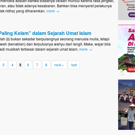
mencela adalah bahwa biasanya celaan muncul karena rasa jengkel,
an, atau tidak adanya kesabaran. Bahkan bisa menyeret pelakunya
dak ridha) yang diharamkan.
more →
'Paling Kelam'' dalam Sejarah Umat Islam
 mulia, tetapi
ah (kenabian) dan terputusnya wahyu dari langit. Maka, wajar bila
jadi musibah terbesar dalam sejarah umat Islam.
more →
3
4
5
6
7
8
next »
last