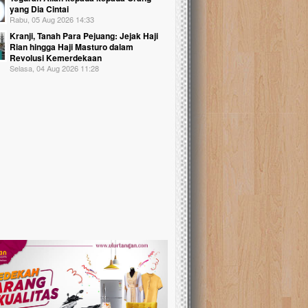
yang Dia Cintai
Rabu, 05 Aug 2026 14:33
Kranji, Tanah Para Pejuang: Jejak Haji
Rian hingga Haji Masturo dalam
Revolusi Kemerdekaan
Selasa, 04 Aug 2026 11:28