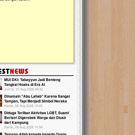
kanak Islam Terpadu (TKIT) An Najjah d
Gedung Majelis Taklim di Jonggol,...
MUI DKI: Tabayyun Jadi Benteng
Tangkal Hoaks di Era AI
Jum'at, 07 Aug 2026 06:32
Dinamain ''Abu Lahab'' Karena Sangat
Tampan, Tapi Menjadi Simbol Neraka
Kamis, 06 Aug 2026 15:42
Diduga Terlibat Aktivitas LGBT, Suami
Beristri Digerebek Warga dan Diusir
dari Kampung
Kamis, 06 Aug 2026 14:59
Teguran Allah kepada kepada Orang