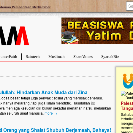
doman Pemberitaan Media Siber
unterFaith
Saintech
Muslimah
ShareVoices
SyariahBiz
lullah: Hindarkan Anak Muda dari Zina
dosa besar, tetapi juga penyakit sosial yang merusak generasi.
a Hebat Sembuh Dari
Pales
k hanya melarang, tapi juga Islam mendidik. Rasulullah ﷺ
arah
Tanga
wa menjaga kesucian diri bukan sekadar menahan nafsu, melainkan
tan seluruh umat manusia.
more →
dipenuhi dengan
Sahaba
erat. Meskipun baru
terbaik
ayi yang imut ini harus
mengua
g dahsyat, yaitu tumor
mencek
ti Orang yang Shalat Shubuh Berjamaah, Bahaya!
an...
berdona