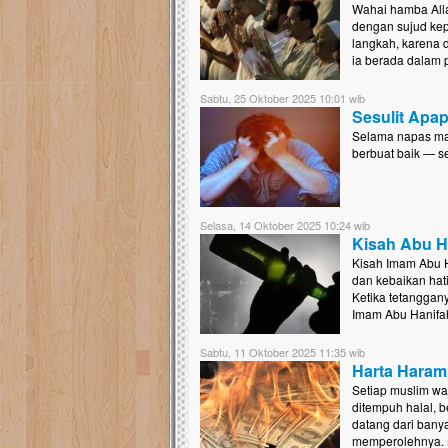
Wahai hamba Alla
dengan sujud kep
langkah, karena d
ia berada dalam 
Sabtu, 25 Oktober 2025 10:01 wib
Sesulit Apa
Selama napas ma
berbuat baik — s
Selasa, 14 Oktober 2025 10:24 wib
Kisah Abu H
Kisah Imam Abu 
dan kebaikan hat
Ketika tetanggan
Imam Abu Hanifah
Sabtu, 11 Oktober 2025 11:35 wib
Harta Haram
Setiap muslim wa
ditempuh halal, 
datang dari banya
memperolehnya.