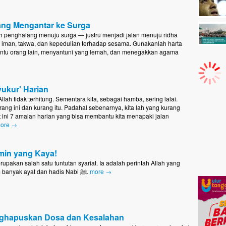
ng Mengantar ke Surga
 penghalang menuju surga — justru menjadi jalan menuju ridha
tai iman, takwa, dan kepedulian terhadap sesama. Gunakanlah harta
ntu orang lain, menyantuni yang lemah, dan menegakkan agama
ukur' Harian
lah tidak terhitung. Sementara kita, sebagai hamba, sering lalai.
ang ini dan kurang itu. Padahal sebenarnya, kita lah yang kurang
t ini 7 amalan harian yang bisa membantu kita menapaki jalan
ore →
min yang Kaya!
rupakan salah satu tuntutan syariat. Ia adalah perintah Allah yang
ditegaskan dalam banyak ayat dan hadis Nabi ﷺ.
more →
hapuskan Dosa dan Kesalahan