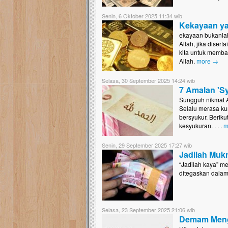
Senin, 6 Oktober 2025 11:34 wib
Kekayaan ya
ekayaan bukanlah
Allah, jika diser
kita untuk memba
Allah.
more →
Selasa, 30 September 2025 14:24 wib
7 Amalan 'Sy
Sungguh nikmat Al
Selalu merasa kur
bersyukur. Beriku
kesyukuran. . . .
m
Senin, 29 September 2025 17:27 wib
Jadilah Muk
“Jadilah kaya” me
Selasa, 23 September 2025 21:06 wib
Demam Meng