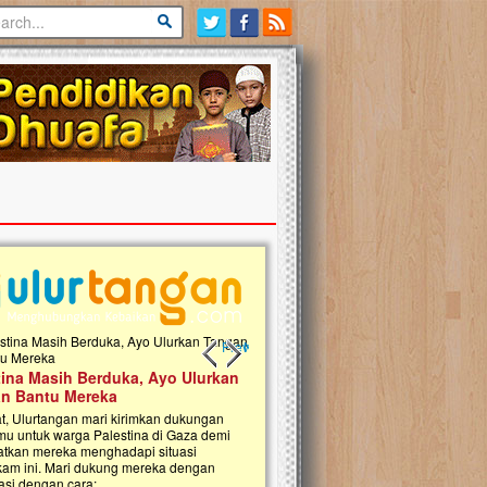
Previous slide
Next slide
tina Masih Berduka, Ayo Ulurkan
Open Donasi Wakaf Pembangu
n Bantu Mereka
Rumah Qur'an & TK Islam Terp
t, Ulurtangan mari kirimkan dukungan
Najjah di Jonggol
mu untuk warga Palestina di Gaza demi
tkan mereka menghadapi situasi
Saat ini, Ulurtangan bersama Yayasan 
am ini. Mari dukung mereka dengan
Najjahtul Islam Jonggol sedang merintis
si dengan cara:...
pembangunan Rumah Qur’an dan Tama