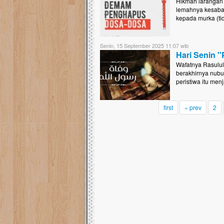
Hikmah larangan 
lemahnya kesabar
kepada murka (ti
Senin, 15 September 2025 11:07 wib
Hari Senin '
Wafatnya Rasulullah ﷺ bukan sekadar berpulangnya seorang manusia
berakhirnya nubuw
peristiwa itu men
first
« prev
2