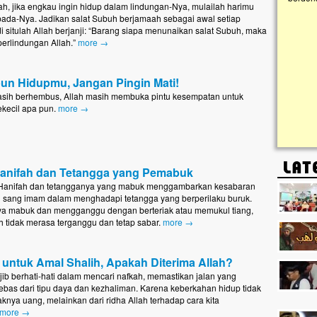
h, jika engkau ingin hidup dalam lindungan-Nya, mulailah harimu
ada-Nya. Jadikan salat Subuh berjamaah sebagai awal setiap
i situlah Allah berjanji: “Barang siapa menunaikan salat Subuh, maka
Lima Tahun Mangkrak, Masjid di
perlindungan Allah.”
more →
Pelosok ini Mengenaskan. Ayo Bantu.!!
Nasib masjid di Kampung Cilumbu ini sungguh
mengenaskan. Lima tahun mangkrak, kini nyaris
pun Hidupmu, Jangan Pingin Mati!
tak berbentuk masjid, dipenuhi rumput liar,
berlumut, dan menghitam terpapar panas dan
sih berhembus, Allah masih membuka pintu kesempatan untuk
hujan....
ekecil apa pun.
more →
anifah dan Tetangga yang Pemabuk
Hanifah dan tetangganya yang mabuk menggambarkan kesabaran
i sang imam dalam menghadapi tetangga yang berperilaku buruk.
ya mabuk dan mengganggu dengan berteriak atau memukul tiang,
 tidak merasa terganggu dan tetap sabar.
more →
 untuk Amal Shalih, Apakah Diterima Allah?
jib berhati-hati dalam mencari nafkah, memastikan jalan yang
bebas dari tipu daya dan kezhaliman. Karena keberkahan hidup tidak
knya uang, melainkan dari ridha Allah terhadap cara kita
more →