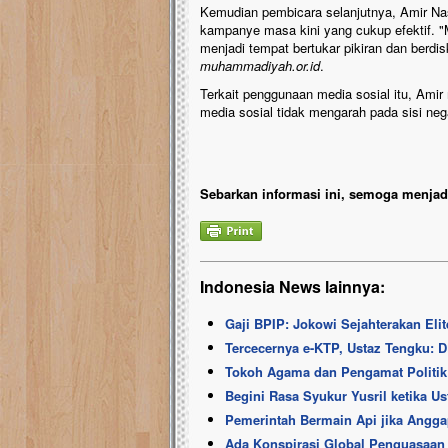
Kemudian pembicara selanjutnya, Amir Nas
kampanye masa kini yang cukup efektif. "M
menjadi tempat bertukar pikiran dan berdisk
muhammadiyah.or.id
.
Terkait penggunaan media sosial itu, Am
media sosial tidak mengarah pada sisi nega
Sebarkan informasi ini, semoga menjadi
Indonesia News lainnya:
Gaji BPIP: Jokowi Sejahterakan Eli
Tercecernya e-KTP, Ustaz Tengku: D
Tokoh Agama dan Pengamat Politik 
Begini Rasa Syukur Yusril ketika U
Pemerintah Bermain Api jika Angga
Ada Konspirasi Global Penguasaan