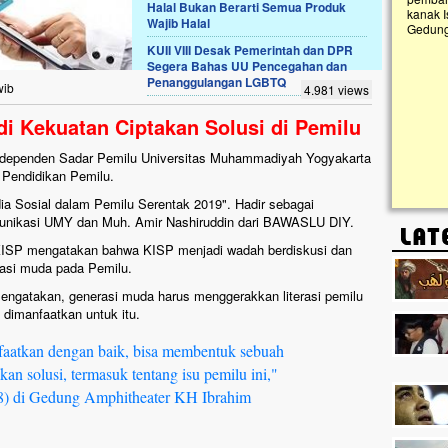
Halal Bukan Berarti Semua Produk
kanak I
Wajib Halal
Gedung 
k, Masjid di
KUII VIII Desak Pemerintah dan DPR
askan. Ayo Bantu.!!
Segera Bahas UU Pencegahan dan
Penanggulangan LGBTQ
g Cilumbu ini sungguh
wib
4.981 views
n mangkrak, kini nyaris
penuhi rumput liar,
di Kekuatan Ciptakan Solusi di Pemilu
m terpapar panas dan
ndependen Sadar Pemilu Universitas Muhammadiyah Yogyakarta
 Pendidikan Pemilu.
a Sosial dalam Pemilu Serentak 2019". Hadir sebagai
munikasi UMY dan Muh. Amir Nashiruddin dari BAWASLU DIY.
 KISP mengatakan bahwa KISP menjadi wadah berdiskusi dan
erasi muda pada Pemilu.
mengatakan, generasi muda harus menggerakkan literasi pemilu
 dimanfaatkan untuk itu.
nfaatkan dengan baik, bisa membentuk sebuah
an solusi, termasuk tentang isu pemilu ini,"
18) di Gedung Amphitheater KH Ibrahim