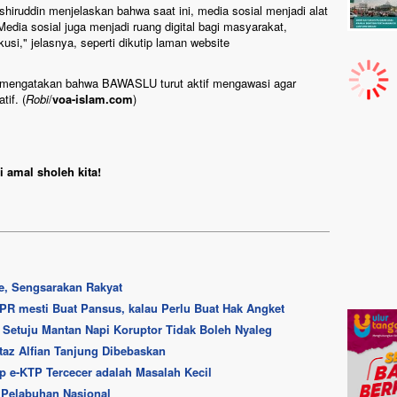
hiruddin menjelaskan bahwa saat ini, media sosial menjadi alat
edia sosial juga menjadi ruang digital bagi masyarakat,
usi," jelasnya, seperti dikutip laman website
ir mengatakan bahwa BAWASLU turut aktif mengawasi agar
tif. (
Robi
/
voa-islam.com
)
 amal sholeh kita!
te, Sengsarakan Rakyat
PR mesti Buat Pansus, kalau Perlu Buat Hak Angket
Setuju Mantan Napi Koruptor Tidak Boleh Nyaleg
staz Alfian Tanjung Dibebaskan
p e-KTP Tercecer adalah Masalah Kecil
 Pelabuhan Nasional