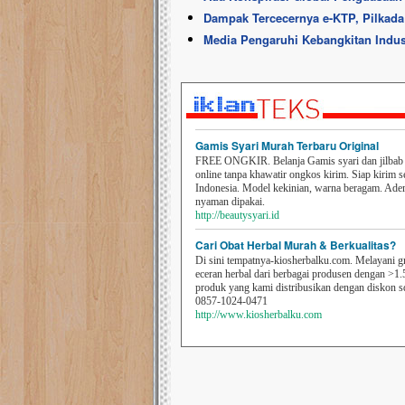
Dampak Tercecernya e-KTP, Pilkada
Media Pengaruhi Kebangkitan Indust
Gamis Syari Murah Terbaru Original
FREE ONGKIR. Belanja Gamis syari dan jilbab t
online tanpa khawatir ongkos kirim. Siap kirim s
Indonesia. Model kekinian, warna beragam. Ad
nyaman dipakai.
http://beautysyari.id
Cari Obat Herbal Murah & Berkualitas?
Di sini tempatnya-kiosherbalku.com. Melayani g
eceran herbal dari berbagai produsen dengan >1.
produk yang kami distribusikan dengan diskon 
0857-1024-0471
http://www.kiosherbalku.com