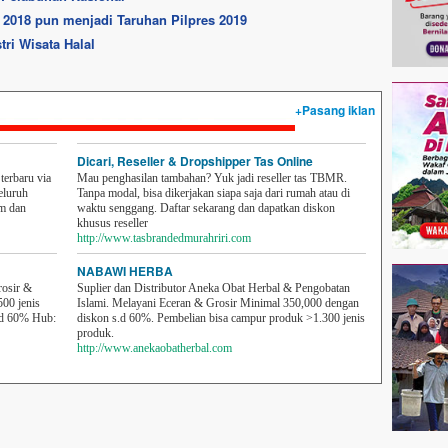
 2018 pun menjadi Taruhan Pilpres 2019
ri Wisata Halal
+Pasang iklan
Dicari, Reseller & Dropshipper Tas Online
erbaru via
Mau penghasilan tambahan? Yuk jadi reseller tas TBMR.
eluruh
Tanpa modal, bisa dikerjakan siapa saja dari rumah atau di
em dan
waktu senggang. Daftar sekarang dan dapatkan diskon
khusus reseller
http://www.tasbrandedmurahriri.com
NABAWI HERBA
rosir &
Suplier dan Distributor Aneka Obat Herbal & Pengobatan
500 jenis
Islami. Melayani Eceran & Grosir Minimal 350,000 dengan
sd 60% Hub:
diskon s.d 60%. Pembelian bisa campur produk >1.300 jenis
produk.
http://www.anekaobatherbal.com