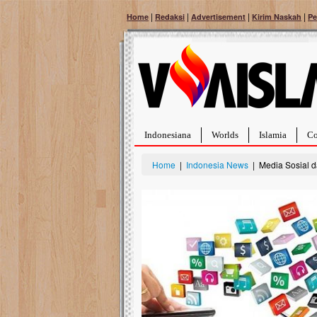
|
|
|
|
Home
Redaksi
Advertisement
Kirim Naskah
Pe
Indonesiana
Worlds
Islamia
Co
Home
|
Indonesia News
| Media Sosial d
Bantu Naura, Balita Hebat Sembuh Dari
Tumor Pembuluh Darah
Hidup Naura Salsabila dipenuhi dengan
rintangan yang sangat berat. Meskipun baru
berusia sepuluh bulan, bayi yang imut ini harus
menghadapi penyakit yang dahsyat, yaitu tumor
pembuluh darah berukuran...