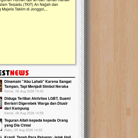
slam Terpadu (TKIT) An Najjah dan
kebaikan ini. Abadikan harta dengan wa
Majelis Taklim di Jonggol,...
Qur'an dan saksikan...
Dinamain ''Abu Lahab'' Karena Sangat
Tampan, Tapi Menjadi Simbol Neraka
Kamis, 06 Aug 2026 15:42
Diduga Terlibat Aktivitas LGBT, Suami
Beristri Digerebek Warga dan Diusir
dari Kampung
Kamis, 06 Aug 2026 14:59
Teguran Allah kepada kepada Orang
yang Dia Cintai
Rabu, 05 Aug 2026 14:33
Kranji, Tanah Para Pejuang: Jejak Haji