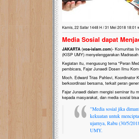
Lima Tahun Mangkra
Pelosok ini Mengen
Nasib masjid di Kampun
Kamis, 22 Safar 1448 H / 31 Mei 2018 18:01 
mengenaskan. Lima tahu
tak berbentuk masjid, di
Media Sosial dapat Menja
berlumut, dan menghita
hujan....
JAKARTA
(
voa-islam.com
)- Komunitas I
(KISP UMY) menyelenggarakan Madrasah
Kegiatan itu, mengusung tema "Peran Medi
pembicara, Fajar Junaedi Dosen Ilmu Ko
Moch. Edward Trias Pahlevi, Koordinator
berkoordinasi bersama, terkait peran gen
Fajar Junaedi dalam mengisi seminar itu 
kepada masyarakat, dan media sosial bisa
"Media sosial jika dima
kekuatan untuk menciptak
ujarnya, Rabu (30/5/20
UMY.