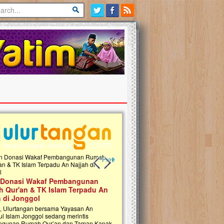
Previous slide
Next slide
 Donasi Wakaf Pembangunan
Ulurtangan Bersama PDUI Kota 
 Qur'an & TK Islam Terpadu An
Safari Wakaf Qur'an dan Tebar
h di Jonggol
Sembako ke Pelosok Negeri
i, Ulurtangan bersama Yayasan An
Mari bergabung dalam memperkuat jari
ul Islam Jonggol sedang merintis
kebaikan di pelosok negeri dengan Waka
gunan Rumah Qur’an dan Taman Kanak-
Qur'an. Jangan ragu untuk menjadi bagi