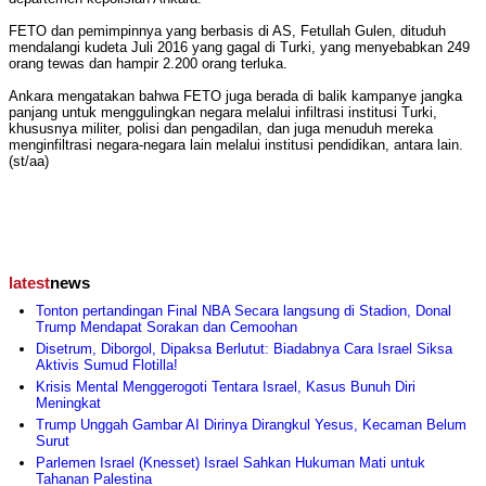
FETO dan pemimpinnya yang berbasis di AS, Fetullah Gulen, dituduh
mendalangi kudeta Juli 2016 yang gagal di Turki, yang menyebabkan 249
orang tewas dan hampir 2.200 orang terluka.
Ankara mengatakan bahwa FETO juga berada di balik kampanye jangka
panjang untuk menggulingkan negara melalui infiltrasi institusi Turki,
khususnya militer, polisi dan pengadilan, dan juga menuduh mereka
menginfiltrasi negara-negara lain melalui institusi pendidikan, antara lain.
(st/aa)
latest
news
Tonton pertandingan Final NBA Secara langsung di Stadion, Donal
Trump Mendapat Sorakan dan Cemoohan
Disetrum, Diborgol, Dipaksa Berlutut: Biadabnya Cara Israel Siksa
Aktivis Sumud Flotilla!
Krisis Mental Menggerogoti Tentara Israel, Kasus Bunuh Diri
Meningkat
Trump Unggah Gambar AI Dirinya Dirangkul Yesus, Kecaman Belum
Surut
Parlemen Israel (Knesset) Israel Sahkan Hukuman Mati untuk
Tahanan Palestina