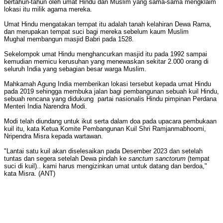
bertahun-tahun oleh umat Hindu dan Muslim yang sama-sama mengklaim
lokasi itu milik agama mereka.
Umat Hindu mengatakan tempat itu adalah tanah kelahiran Dewa Rama,
dan merupakan tempat suci bagi mereka sebelum kaum Muslim
Mughal membangun masjid Babri pada 1528.
Sekelompok umat Hindu menghancurkan masjid itu pada 1992 sampai
kemudian memicu kerusuhan yang menewaskan sekitar 2.000 orang di
seluruh India yang sebagian besar warga Muslim.
Mahkamah Agung India memberikan lokasi tersebut kepada umat Hindu
pada 2019 sehingga membuka jalan bagi pembangunan sebuah kuil Hindu,
sebuah rencana yang didukung partai nasionalis Hindu pimpinan Perdana
Menteri India Narendra Modi.
Modi telah diundang untuk ikut serta dalam doa pada upacara pembukaan
kuil itu, kata Ketua Komite Pembangunan Kuil Shri Ramjanmabhoomi,
Nripendra Misra kepada wartawan.
"Lantai satu kuil akan diselesaikan pada Desember 2023 dan setelah
tuntas dan segera setelah Dewa pindah ke
sanctum sanctorum
(tempat
suci di kuil).. kami harus mengizinkan umat untuk datang dan berdoa,"
kata Misra. (ANT)