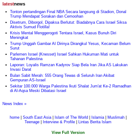
latest
news
Tonton pertandingan Final NBA Secara langsung di Stadion, Donal
Trump Mendapat Sorakan dan Cemoohan
Disetrum, Diborgol, Dipaksa Berlutut: Biadabnya Cara Israel Siksa
Aktivis Sumud Flotilla!
Krisis Mental Menggerogoti Tentara Israel, Kasus Bunuh Diri
Meningkat
Trump Unggah Gambar AI Dirinya Dirangkul Yesus, Kecaman Belum
Surut
Parlemen Israel (Knesset) Israel Sahkan Hukuman Mati untuk
Tahanan Palestina
Laporan: Loyalis Ramzan Kadyrov Siap Bela Iran Jika AS Lakukan
Invasi Darat
Bulan Sabit Merah: 555 Orang Tewas di Seluruh Iran Akibat
Gempuran AS-Israel
Sekitar 100.000 Warga Palestina Ikuti Shalat Jum'at Ke-2 Ramadhan
di Al-Aqsa Meski Dibatasi Israel
News Index »
home
|
South East Asia
|
Islam of The World
|
Islamia
|
Muslimah
|
Teenage
|
Interview & Profile
|
Lintas Berita Islam
View Full Version