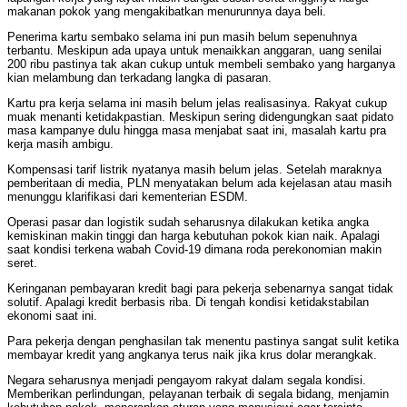
makanan pokok yang mengakibatkan menurunnya daya beli.
Penerima kartu sembako selama ini pun masih belum sepenuhnya
terbantu. Meskipun ada upaya untuk menaikkan anggaran, uang senilai
200 ribu pastinya tak akan cukup untuk membeli sembako yang harganya
kian melambung dan terkadang langka di pasaran.
Kartu pra kerja selama ini masih belum jelas realisasinya. Rakyat cukup
muak menanti ketidakpastian. Meskipun sering didengungkan saat pidato
masa kampanye dulu hingga masa menjabat saat ini, masalah kartu pra
kerja masih ambigu.
Kompensasi tarif listrik nyatanya masih belum jelas. Setelah maraknya
pemberitaan di media, PLN menyatakan belum ada kejelasan atau masih
menunggu klarifikasi dari kementerian ESDM.
Operasi pasar dan logistik sudah seharusnya dilakukan ketika angka
kemiskinan makin tinggi dan harga kebutuhan pokok kian naik. Apalagi
saat kondisi terkena wabah Covid-19 dimana roda perekonomian makin
seret.
Keringanan pembayaran kredit bagi para pekerja sebenarnya sangat tidak
solutif. Apalagi kredit berbasis riba. Di tengah kondisi ketidakstabilan
ekonomi saat ini.
Para pekerja dengan penghasilan tak menentu pastinya sangat sulit ketika
membayar kredit yang angkanya terus naik jika krus dolar merangkak.
Negara seharusnya menjadi pengayom rakyat dalam segala kondisi.
Memberikan perlindungan, pelayanan terbaik di segala bidang, menjamin