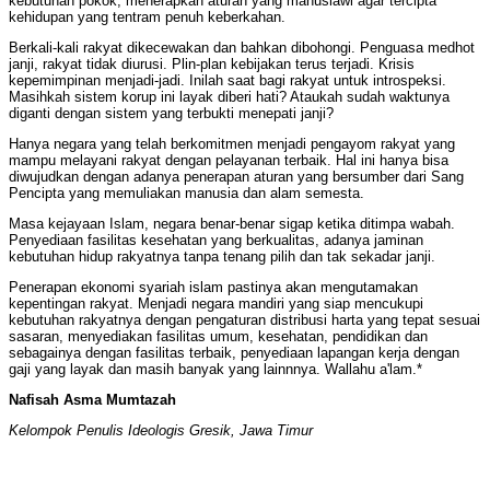
kebutuhan pokok, menerapkan aturan yang manusiawi agar tercipta
kehidupan yang tentram penuh keberkahan.
Berkali-kali rakyat dikecewakan dan bahkan dibohongi. Penguasa medhot
janji, rakyat tidak diurusi. Plin-plan kebijakan terus terjadi. Krisis
kepemimpinan menjadi-jadi. Inilah saat bagi rakyat untuk introspeksi.
Masihkah sistem korup ini layak diberi hati? Ataukah sudah waktunya
diganti dengan sistem yang terbukti menepati janji?
Hanya negara yang telah berkomitmen menjadi pengayom rakyat yang
mampu melayani rakyat dengan pelayanan terbaik. Hal ini hanya bisa
diwujudkan dengan adanya penerapan aturan yang bersumber dari Sang
Pencipta yang memuliakan manusia dan alam semesta.
Masa kejayaan Islam, negara benar-benar sigap ketika ditimpa wabah.
Penyediaan fasilitas kesehatan yang berkualitas, adanya jaminan
kebutuhan hidup rakyatnya tanpa tenang pilih dan tak sekadar janji.
Penerapan ekonomi syariah islam pastinya akan mengutamakan
kepentingan rakyat. Menjadi negara mandiri yang siap mencukupi
kebutuhan rakyatnya dengan pengaturan distribusi harta yang tepat sesuai
sasaran, menyediakan fasilitas umum, kesehatan, pendidikan dan
sebagainya dengan fasilitas terbaik, penyediaan lapangan kerja dengan
gaji yang layak dan masih banyak yang lainnnya. Wallahu a'lam.*
Nafisah Asma Mumtazah
Kelompok Penulis Ideologis Gresik, Jawa Timur