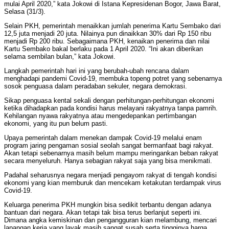
mulai April 2020,” kata Jokowi di Istana Kepresidenan Bogor, Jawa Barat,
Selasa (31/3).
Selain PKH, pemerintah menaikkan jumlah penerima Kartu Sembako dari
12,5 juta menjadi 20 juta. Nilainya pun dinaikkan 30% dari Rp 150 ribu
menjadi Rp 200 ribu. Sebagaimana PKH, kenaikan penerima dan nilai
Kartu Sembako bakal berlaku pada 1 April 2020. “Ini akan diberikan
selama sembilan bulan,” kata Jokowi.
Langkah pemerintah hari ini yang berubah-ubah rencana dalam
menghadapi pandemi Covid-19, membuka topeng potret yang sebenarnya
sosok penguasa dalam peradaban sekuler, negara demokrasi.
Sikap penguasa kental sekali dengan perhitungan-perhitungan ekonomi
ketika dihadapkan pada kondisi harus melayani rakyatnya tanpa pamrih.
Kehilangan nyawa rakyatnya atau mengedepankan pertimbangan
ekonomi, yang itu pun belum pasti.
Upaya pemerintah dalam menekan dampak Covid-19 melalui enam
program jaring pengaman sosial seolah sangat bermanfaat bagi rakyat.
Akan tetapi sebenarnya masih belum mampu meringankan beban rakyat
secara menyeluruh. Hanya sebagian rakyat saja yang bisa menikmati.
Padahal seharusnya negara menjadi pengayom rakyat di tengah kondisi
ekonomi yang kian memburuk dan mencekam ketakutan terdampak virus
Covid-19.
Keluarga penerima PKH mungkin bisa sedikit terbantu dengan adanya
bantuan dari negara. Akan tetapi tak bisa terus berlanjut seperti ini.
Dimana angka kemiskinan dan pengangguran kian melambung, mencari
lapangan kerja yang layak masih sangat susah serta tingginya harga