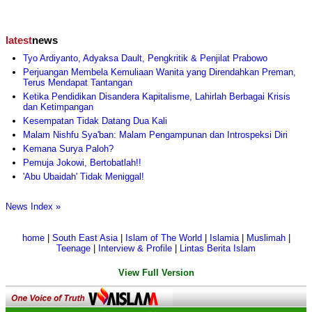
latest
news
Tyo Ardiyanto, Adyaksa Dault, Pengkritik & Penjilat Prabowo
Perjuangan Membela Kemuliaan Wanita yang Direndahkan Preman,
Terus Mendapat Tantangan
Ketika Pendidikan Disandera Kapitalisme, Lahirlah Berbagai Krisis
dan Ketimpangan
Kesempatan Tidak Datang Dua Kali
Malam Nishfu Sya'ban: Malam Pengampunan dan Introspeksi Diri
Kemana Surya Paloh?
Pemuja Jokowi, Bertobatlah!!
'Abu Ubaidah' Tidak Meniggal!
News Index »
home
|
South East Asia
|
Islam of The World
|
Islamia
|
Muslimah
|
Teenage
|
Interview & Profile
|
Lintas Berita Islam
View Full Version