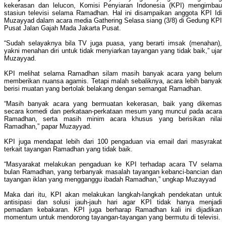
kekerasan dan lelucon, Komisi Penyiaran Indonesia (KPI) mengimbau
stasiun televisi selama Ramadhan. Hal ini disampaikan anggota KPI Idi
Muzayyad dalam acara media Gathering Selasa siang (3/8) di Gedung KPI
Pusat Jalan Gajah Mada Jakarta Pusat.
“Sudah selayaknya bila TV juga puasa, yang berarti imsak (menahan),
yakni menahan diri untuk tidak menyiarkan tayangan yang tidak baik,” ujar
Muzayyad.
KPI melihat selama Ramadhan silam masih banyak acara yang belum
memberikan nuansa agamis. Tetapi malah sebaliknya, acara lebih banyak
berisi muatan yang bertolak belakang dengan semangat Ramadhan.
“Masih banyak acara yang bermuatan kekerasan, baik yang dikemas
secara komedi dan perkataan-perkataan mesum yang muncul pada acara
Ramadhan, serta masih minim acara khusus yang berisikan nilai
Ramadhan,” papar Muzayyad.
KPI juga mendapat lebih dari 100 pengaduan via email dari masyrakat
terkait tayangan Ramadhan yang tidak baik.
“Masyarakat melakukan pengaduan ke KPI terhadap acara TV selama
bulan Ramadhan, yang terbanyak masalah tayangan kebanci-bancian dan
tayangan iklan yang mengganggu ibadah Ramadhan,” ungkap Muzayyad
Maka dari itu, KPI akan melakukan langkah-langkah pendekatan untuk
antisipasi dan solusi jauh-jauh hari agar KPI tidak hanya menjadi
pemadam kebakaran. KPI juga berharap Ramadhan kali ini dijadikan
momentum untuk mendorong tayangan-tayangan yang bermutu di televisi.