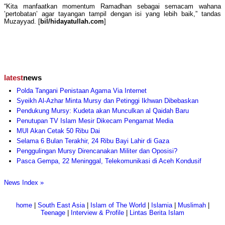
“Kita manfaatkan momentum Ramadhan sebagai semacam wahana
’pertobatan’ agar tayangan tampil dengan isi yang lebih baik,” tandas
Muzayyad. [
bil/hidayatullah.com
]
latest
news
Polda Tangani Penistaan Agama Via Internet
Syeikh Al-Azhar Minta Mursy dan Petinggi Ikhwan Dibebaskan
Pendukung Mursy: Kudeta akan Munculkan al Qaidah Baru
Penutupan TV Islam Mesir Dikecam Pengamat Media
MUI Akan Cetak 50 Ribu Dai
Selama 6 Bulan Terakhir, 24 Ribu Bayi Lahir di Gaza
Penggulingan Mursy Direncanakan Militer dan Oposisi?
Pasca Gempa, 22 Meninggal, Telekomunikasi di Aceh Kondusif
News Index »
home
|
South East Asia
|
Islam of The World
|
Islamia
|
Muslimah
|
Teenage
|
Interview & Profile
|
Lintas Berita Islam