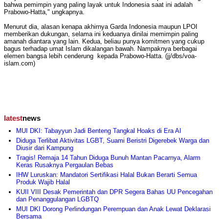
bahwa pemimpin yang paling layak untuk Indonesia saat ini adalah
Prabowo-Hatta," ungkapnya.
Menurut dia, alasan kenapa akhirnya Garda Indonesia maupun LPOI
memberikan dukungan, selama ini keduanya dinilai memimpin paling
amanah diantara yang lain. Kedua, beliau punya komitmen yang cukup
bagus terhadap umat Islam dikalangan bawah. Nampaknya berbagai
elemen bangsa lebih cenderung kepada Prabowo-Hatta. (jj/dbs/voa-
islam.com)
latest
news
MUI DKI: Tabayyun Jadi Benteng Tangkal Hoaks di Era AI
Diduga Terlibat Aktivitas LGBT, Suami Beristri Digerebek Warga dan
Diusir dari Kampung
Tragis! Remaja 14 Tahun Diduga Bunuh Mantan Pacarnya, Alarm
Keras Rusaknya Pergaulan Bebas
IHW Luruskan: Mandatori Sertifikasi Halal Bukan Berarti Semua
Produk Wajib Halal
KUII VIII Desak Pemerintah dan DPR Segera Bahas UU Pencegahan
dan Penanggulangan LGBTQ
MUI DKI Dorong Perlindungan Perempuan dan Anak Lewat Deklarasi
Bersama