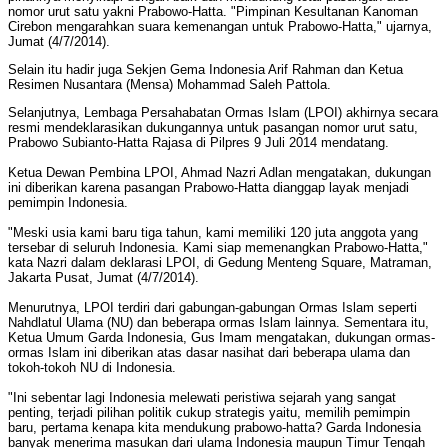
nomor urut satu yakni Prabowo-Hatta. "Pimpinan Kesultanan Kanoman
Cirebon mengarahkan suara kemenangan untuk Prabowo-Hatta," ujarnya,
Jumat (4/7/2014).
Selain itu hadir juga Sekjen Gema Indonesia Arif Rahman dan Ketua
Resimen Nusantara (Mensa) Mohammad Saleh Pattola.
Selanjutnya, Lembaga Persahabatan Ormas Islam (LPOI) akhirnya secara
resmi mendeklarasikan dukungannya untuk pasangan nomor urut satu,
Prabowo Subianto-Hatta Rajasa di Pilpres 9 Juli 2014 mendatang.
Ketua Dewan Pembina LPOI, Ahmad Nazri Adlan mengatakan, dukungan
ini diberikan karena pasangan Prabowo-Hatta dianggap layak menjadi
pemimpin Indonesia.
"Meski usia kami baru tiga tahun, kami memiliki 120 juta anggota yang
tersebar di seluruh Indonesia. Kami siap memenangkan Prabowo-Hatta,"
kata Nazri dalam deklarasi LPOI, di Gedung Menteng Square, Matraman,
Jakarta Pusat, Jumat (4/7/2014).
Menurutnya, LPOI terdiri dari gabungan-gabungan Ormas Islam seperti
Nahdlatul Ulama (NU) dan beberapa ormas Islam lainnya. Sementara itu,
Ketua Umum Garda Indonesia, Gus Imam mengatakan, dukungan ormas-
ormas Islam ini diberikan atas dasar nasihat dari beberapa ulama dan
tokoh-tokoh NU di Indonesia.
"Ini sebentar lagi Indonesia melewati peristiwa sejarah yang sangat
penting, terjadi pilihan politik cukup strategis yaitu, memilih pemimpin
baru, pertama kenapa kita mendukung prabowo-hatta? Garda Indonesia
banyak menerima masukan dari ulama Indonesia maupun Timur Tengah