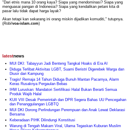
"Dari etnis mana 10 orang kaya? Siapa yang mendominasi? Siapa yang
menguasai pangan di Indonesia? Siapa yang kendalikan petani kita di
pasar lalu tidak dapat harga layak?
Akan tetapi kan sekarang ini orang miskin dijadikan komuditi," tutupnya.
(
Robi
/
voa-islam.com
)
latest
news
MUI DKI: Tabayyun Jadi Benteng Tangkal Hoaks di Era AI
Diduga Terlibat Aktivitas LGBT, Suami Beristri Digerebek Warga dan
Diusir dari Kampung
Tragis! Remaja 14 Tahun Diduga Bunuh Mantan Pacarnya, Alarm
Keras Rusaknya Pergaulan Bebas
IHW Luruskan: Mandatori Sertifikasi Halal Bukan Berarti Semua
Produk Wajib Halal
KUII VIII Desak Pemerintah dan DPR Segera Bahas UU Pencegahan
dan Penanggulangan LGBTQ
MUI DKI Dorong Perlindungan Perempuan dan Anak Lewat Deklarasi
Bersama
Keberadaan PIHK Dilindungi Konstitusi
Warung di Tengah Makam Viral, Ulama Tegaskan Kuburan Muslim