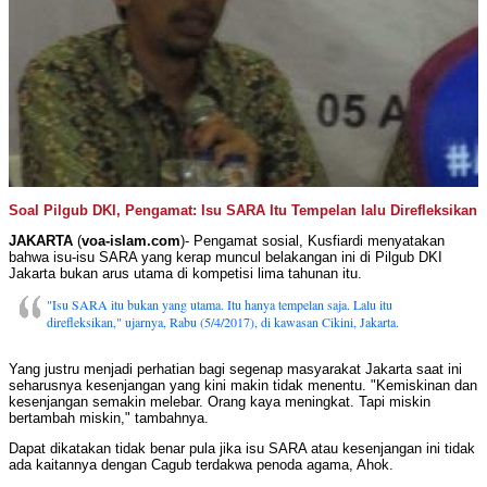
Soal Pilgub DKI, Pengamat: Isu SARA Itu Tempelan lalu Direfleksikan
JAKARTA
(
voa-islam.com
)- Pengamat sosial, Kusfiardi menyatakan
bahwa isu-isu SARA yang kerap muncul belakangan ini di Pilgub DKI
Jakarta bukan arus utama di kompetisi lima tahunan itu.
"Isu SARA itu bukan yang utama. Itu hanya tempelan saja. Lalu itu
direfleksikan," ujarnya, Rabu (5/4/2017), di kawasan Cikini, Jakarta.
Yang justru menjadi perhatian bagi segenap masyarakat Jakarta saat ini
seharusnya kesenjangan yang kini makin tidak menentu. "Kemiskinan dan
kesenjangan semakin melebar. Orang kaya meningkat. Tapi miskin
bertambah miskin," tambahnya.
Dapat dikatakan tidak benar pula jika isu SARA atau kesenjangan ini tidak
ada kaitannya dengan Cagub terdakwa penoda agama, Ahok.