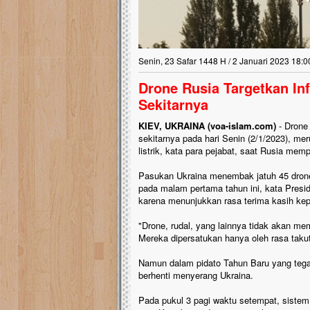
Senin, 23 Safar 1448 H / 2 Januari 2023 18:0
Drone Rusia Targetkan Inf
Sekitarnya
KIEV, UKRAINA (voa-islam.com)
- Drone 
sekitarnya pada hari Senin (2/1/2023), m
listrik, kata para pejabat, saat Rusia m
Pasukan Ukraina menembak jatuh 45 dron
pada malam pertama tahun ini, kata Presi
karena menunjukkan rasa terima kasih ke
"Drone, rudal, yang lainnya tidak akan me
Mereka dipersatukan hanya oleh rasa takut
Namun dalam pidato Tahun Baru yang tegas
berhenti menyerang Ukraina.
Pada pukul 3 pagi waktu setempat, sistem