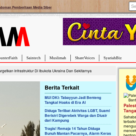
doman Pemberitaan Media Siber
unterFaith
Saintech
Muslimah
ShareVoices
SyariahBiz
getkan Infrastruktur Di Ibukota Ukraina Dan Sekitarnya
Berita Terkait
MUI DKI: Tabayyun Jadi Benteng
Tangkal Hoaks di Era AI
a Hebat Sembuh Dari
Pales
arah
Tanga
Diduga Terlibat Aktivitas LGBT, Suami
Beristri Digerebek Warga dan Diusir
dipenuhi dengan
Sahaba
dari Kampung
erat. Meskipun baru
terbaik
ayi yang imut ini harus
mengua
Tragis! Remaja 14 Tahun Diduga
g dahsyat, yaitu tumor
mencek
Bunuh Mantan Pacarnya, Alarm Keras
an...
berdona