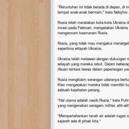
"Reruntuhan ini tidak berada di depan, di m
tempat anak-anak bermain," kata Nebytov.
Rusia telah meratakan kota-kota Ukraina 
invasi pada Februari, mengatakan Ukraina
mengancam keamanan Rusia.
Rusia, yang tidak mau mengakui menargetk
seperlima wilayah Ukraina.
Ukraina telah melawan dengan dukungan mil
wilayah yang mereka rebut. Dalam beberapa
ribuan tentara tewas dalam peperangan yan
Rusia mengklaim serangan udaranya bertu
Kiev mengatakan mereka tidak memiliki tuj
sebuah kejahatan perang.
"Hal utama adalah nasib Rusia," kata Pu
yang mengenakan seragam militer, alih-ali
"Mempertahankan tanah air adalah tugas su
sejarah ada di pihak kita."