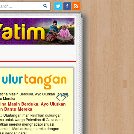
Previous slide
Next slide
tina Masih Berduka, Ayo Ulurkan
Open Donasi Wakaf Pembangu
n Bantu Mereka
Rumah Qur'an & TK Islam Terp
t, Ulurtangan mari kirimkan dukungan
Najjah di Jonggol
mu untuk warga Palestina di Gaza demi
tkan mereka menghadapi situasi
Saat ini, Ulurtangan bersama Yayasan 
am ini. Mari dukung mereka dengan
Najjahtul Islam Jonggol sedang merintis
si dengan cara:...
pembangunan Rumah Qur’an dan Tama