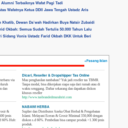
 Alumni Terbaiknya Wafat Pagi Tadi
Atas Wafatnya Ketua DDII Jawa Tengah Ustadz Aris
n Khatib, Dewan Da’wah Hadirkan Buya Natsir Zubaidi
rid Okbah: Semua Sudah Tertulis 50.000 Tahun Lalu
diri Sidang Vonis Ustadz Farid Okbah DKK Untuk Beri
+Pasang iklan
Dicari, Reseller & Dropshipper Tas Online
erbaru via
Mau penghasilan tambahan? Yuk jadi reseller tas TBMR.
eluruh
Tanpa modal, bisa dikerjakan siapa saja dari rumah atau di
em dan
waktu senggang. Daftar sekarang dan dapatkan diskon
khusus reseller
http://www.tasbrandedmurahriri.com
NABAWI HERBA
rosir &
Suplier dan Distributor Aneka Obat Herbal & Pengobatan
500 jenis
Islami. Melayani Eceran & Grosir Minimal 350,000 dengan
sd 60% Hub:
diskon s.d 60%. Pembelian bisa campur produk >1.300 jenis
produk.