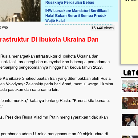
Rusaknya Pergaulan Bebas
IHW Luruskan: Mandatori Sertifikasi
Lima Tahun Mangkrak, Masjid di
Halal Bukan Berarti Semua Produk
Pelosok ini Mengenaskan. Ayo Bantu.!!
Wajib Halal
Nasib masjid di Kampung Cilumbu ini sungguh
0 wib
16.440 views
mengenaskan. Lima tahun mangkrak, kini nyaris
tak berbentuk masjid, dipenuhi rumput liar,
rastruktur Di Ibukota Ukraina Dan
berlumut, dan menghitam terpapar panas dan
hujan....
Rusia menargetkan infrastruktur di ibukota Ukraina dan
erusak fasilitas energi dan menyebabkan beberapa pemadaman
emperpanjang pengebomannya hingga hari kedua tahun 2023.
e Kamikaze Shahed buatan Iran yang ditembakkan oleh Rusia
den Volodymyr Zelenskiy pada hari Ahad, memuji warga Ukraina
pada pasukan dan satu sama lain.
mbantu mereka," katanya tentang Rusia. "Karena kita bersatu.
."
, Presiden Rusia Vladimir Putin mengisyaratkan tidak akan
 pertahanan udara Ukraina menghancurkan 20 objek udara di