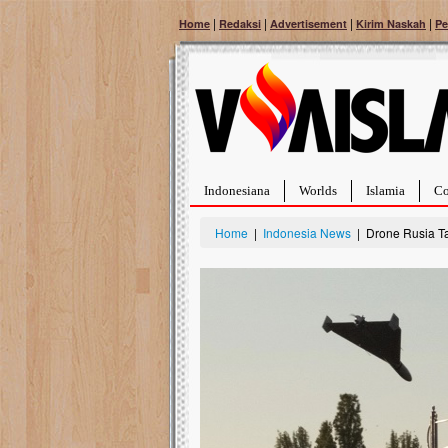
|
|
|
|
Home
Redaksi
Advertisement
Kirim Naskah
Pe
Indonesiana
Worlds
Islamia
Co
Home
|
Indonesia News
| Drone Rusia Tar
Bantu Naura, Balit
Tumor Pembuluh D
Hidup Naura Salsabila 
rintangan yang sangat b
berusia sepuluh bulan, b
menghadapi penyakit yan
pembuluh darah berukur