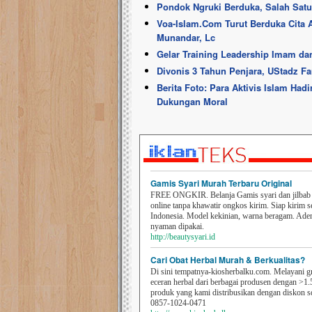
Pondok Ngruki Berduka, Salah Satu
Voa-Islam.Com Turut Berduka Cita 
Munandar, Lc
Gelar Training Leadership Imam da
Divonis 3 Tahun Penjara, UStadz Fa
Berita Foto: Para Aktivis Islam Ha
Dukungan Moral
Gamis Syari Murah Terbaru Original
FREE ONGKIR. Belanja Gamis syari dan jilbab t
online tanpa khawatir ongkos kirim. Siap kirim s
Indonesia. Model kekinian, warna beragam. Ad
nyaman dipakai.
http://beautysyari.id
Cari Obat Herbal Murah & Berkualitas?
Di sini tempatnya-kiosherbalku.com. Melayani g
eceran herbal dari berbagai produsen dengan >1.
produk yang kami distribusikan dengan diskon 
0857-1024-0471