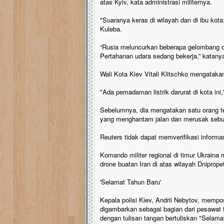
atas Kyiv, kata administrasi militernya.
"Suaranya keras di wilayah dan di ibu kot
Kuleba.
“Rusia meluncurkan beberapa gelombang dro
Pertahanan udara sedang bekerja,” katanya
Wali Kota Kiev Vitali Klitschko mengataka
"Ada pemadaman listrik darurat di kota ini
Sebelumnya, dia mengatakan satu orang te
yang menghantam jalan dan merusak sebuah 
Reuters tidak dapat memverifikasi informa
Komando militer regional di timur Ukrain
drone buatan Iran di atas wilayah Dniprope
'Selamat Tahun Baru'
Kepala polisi Kiev, Andrii Nebytov, mempo
digambarkan sebagai bagian dari pesawat 
dengan tulisan tangan bertuliskan "Selam