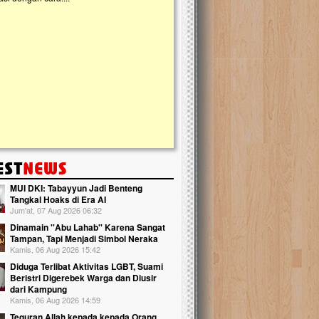
kanak Islam Terpadu (TKIT) An Najjah d
Gedung Majelis Taklim di Jonggol,...
MUI DKI: Tabayyun Jadi Benteng
Tangkal Hoaks di Era AI
Jum'at, 07 Aug 2026 06:32
Dinamain ''Abu Lahab'' Karena Sangat
Tampan, Tapi Menjadi Simbol Neraka
Kamis, 06 Aug 2026 15:42
Diduga Terlibat Aktivitas LGBT, Suami
Beristri Digerebek Warga dan Diusir
dari Kampung
Kamis, 06 Aug 2026 14:59
Teguran Allah kepada kepada Orang