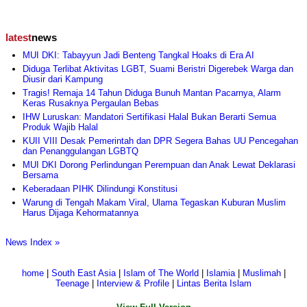
latest
news
MUI DKI: Tabayyun Jadi Benteng Tangkal Hoaks di Era AI
Diduga Terlibat Aktivitas LGBT, Suami Beristri Digerebek Warga dan
Diusir dari Kampung
Tragis! Remaja 14 Tahun Diduga Bunuh Mantan Pacarnya, Alarm
Keras Rusaknya Pergaulan Bebas
IHW Luruskan: Mandatori Sertifikasi Halal Bukan Berarti Semua
Produk Wajib Halal
KUII VIII Desak Pemerintah dan DPR Segera Bahas UU Pencegahan
dan Penanggulangan LGBTQ
MUI DKI Dorong Perlindungan Perempuan dan Anak Lewat Deklarasi
Bersama
Keberadaan PIHK Dilindungi Konstitusi
Warung di Tengah Makam Viral, Ulama Tegaskan Kuburan Muslim
Harus Dijaga Kehormatannya
News Index »
home
|
South East Asia
|
Islam of The World
|
Islamia
|
Muslimah
|
Teenage
|
Interview & Profile
|
Lintas Berita Islam