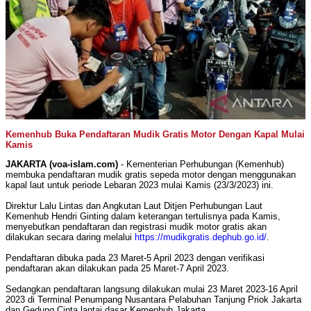
Kemenhub Buka Pendaftaran Mudik Gratis Motor Dengan Kapal Mulai
Kamis
JAKARTA (voa-islam.com)
- Kementerian Perhubungan (Kemenhub)
membuka pendaftaran mudik gratis sepeda motor dengan menggunakan
kapal laut untuk periode Lebaran 2023 mulai Kamis (23/3/2023) ini.
Direktur Lalu Lintas dan Angkutan Laut Ditjen Perhubungan Laut
Kemenhub Hendri Ginting dalam keterangan tertulisnya pada Kamis,
menyebutkan pendaftaran dan registrasi mudik motor gratis akan
dilakukan secara daring melalui
https://mudikgratis.dephub.go.id/
.
Pendaftaran dibuka pada 23 Maret-5 April 2023 dengan verifikasi
pendaftaran akan dilakukan pada 25 Maret-7 April 2023.
Sedangkan pendaftaran langsung dilakukan mulai 23 Maret 2023-16 April
2023 di Terminal Penumpang Nusantara Pelabuhan Tanjung Priok Jakarta
dan Gedung Cipta lantai dasar Kemenhub Jakarta.