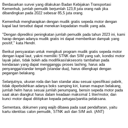
Berdasarkan survei yang dilakukan Badan Kebijakan Transportasi
Kemenhub, jumlah pemudik berjumlah 123,8 juta orang naik jika
dibandingkan pada 2022 sebesar 85,5 juta orang.
Kemenhub mengharapkan dengan mudik gratis sepeda motor dengan
kapal laut tersebut dapat menekan kepadatan mudik yang ada.
"Dengan diprediksi peningkatan jumlah pemudik pada tahun 2023 ini, kami
harap dengan adanya mudik gratis ini dapat memberikan dampak yang
positif," kata Hendri.
Berikut persyaratan untuk mengikuti program mudik gratis sepeda motor
dengan kapal laut, yakni memiliki STNK dan SIM yang sah, kondisi motor
layak jalan, tidak boleh ada modifikasi/aksesoris tambahan pada
kendaraan yang dapat mengganggu proses lashing, harus ada
penyangga/standar tengah (standar dua), harus dilengkapi dengan
pegangan belakang.
Selanjutnya, ukuran roda dan ban standar atau sesuai spesifikasi pabrik,
tidak diperbolehkan adanya boks samping kiri, kanan maupun belakang,
jumlah helm harus sesuai jumlah penumpang, bensin sepeda motor pada
saat akan diangkut harus dalam keadaan maksimal 1 liter/motor, dan
kunci motor dapat dititipkan kepada petugas/panitia pelaksana.
Sementara, dokumen yang wajib dibawa pada saat pendaftaran, yaitu
kartu identitas calon pemudik, STNK asli dan SIM asli. (ANT)