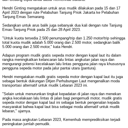
Hendri Ginting mengatakan untuk arus mudik dilakukan pada 15 dan 17
April 2023 dengan rute Pelabuhan Tanjung Priok Jakarta ke Pelabuhan
Tanjung Emas Semarang.
Sedangkan untuk arus balik juga sebanyak dua kali dengan rute Tanjung
Emas-Tanjung Priok pada 25 dan 28 April 2023.
"Untuk kuota tersedia 2.500 penumpang/trip dan 1.250 motor/trip sehingga
total kuota mudik adalah 5.000 orang dan 2.500 motor, sedangkan balik
5.000 orang dan 2.500 motor," kata Hendri.
Adapun program mudik gratis sepeda motor dengan kapal laut itu dalam
rangka meningkatkan kelancaran lalu lintas angkutan jalan raya dan
mengurangi potensi kecelakaan lalu lintas pengguna jalan raya khususnya
pengguna sepeda motor pada jalur pantai utara (pantura).
Hendri mengatakan mudik gratis sepeda motor dengan kapal laut itu juga
sebagai bentuk dukungan Ditjen Perhubungan Laut mengenalkan moda
transportasi alternatif untuk mudik Lebaran 2023 ini.
"Selain untuk menurunkan tingkat kepadatan di jalan raya dan menekan
angka kecelakaan lalu lintas di jalan bagi pengemudi motor, mudik gratis
sepeda motor dengan kapal laut ini sebagai bentuk pengenalan kepada
masyarakat bahwa kapal laut bisa sebagai moda alternatif untuk mudik
lebaran," ujarnya.
Pada masa angkutan Lebaran 2023, Kemenhub memprediksikan terjadi
peningkatan jumlah pemudik.