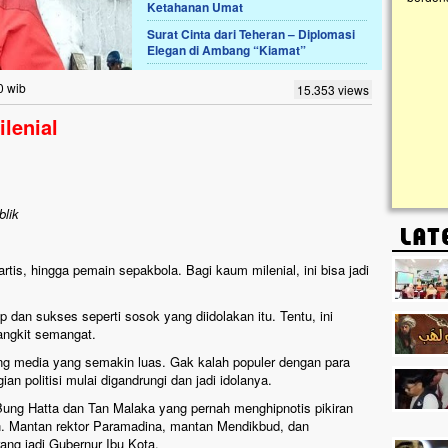
Ketahanan Umat
Surat Cinta dari Teheran – Diplomasi
Lima Tahun Mangkrak, Masjid di
Elegan di Ambang “Kiamat”
Pelosok ini Mengenaskan. Ayo Bantu.!!
Nasib masjid di Kampung Cilumbu ini sungguh
0 wib
15.353 views
mengenaskan. Lima tahun mangkrak, kini nyaris
tak berbentuk masjid, dipenuhi rumput liar,
lenial
berlumut, dan menghitam terpapar panas dan
hujan....
blik
rtis, hingga pemain sepakbola. Bagi kaum milenial, ini bisa jadi
p dan sukses seperti sosok yang diidolakan itu. Tentu, ini
angkit semangat.
ggung media yang semakin luas. Gak kalah populer dengan para
an politisi mulai digandrungi dan jadi idolanya.
ung Hatta dan Tan Malaka yang pernah menghipnotis pikiran
. Mantan rektor Paramadina, mantan Mendikbud, dan
ng jadi Gubernur Ibu Kota.