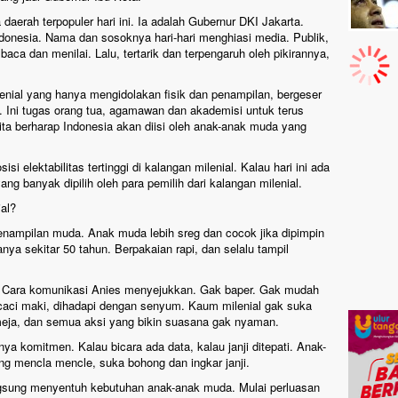
daerah terpopuler hari ini. Ia adalah Gubernur DKI Jakarta.
onesia. Nama dan sosoknya hari-hari menghiasi media. Publik,
ca dan menilai. Lalu, tertarik dan terpengaruh oleh pikirannya,
lenial yang hanya mengidolakan fisik dan penampilan, bergeser
. Ini tugas orang tua, agamawan dan akademisi untuk terus
ta berharap Indonesia akan diisi oleh anak-anak muda yang
si elektabilitas tertinggi di kalangan milenial. Kalau hari ini ada
ng banyak dipilih oleh para pemilih dari kalangan milenial.
al?
nampilan muda. Anak muda lebih sreg dan cocok jika dipimpin
a sekitar 50 tahun. Berpakaian rapi, dan selalu tampil
 Cara komunikasi Anies menyejukkan. Gak baper. Gak mudah
n caci maki, dihadapi dengan senyum. Kaum milenial gak suka
eja, dan semua aksi yang bikin suasana gak nyaman.
ya komitmen. Kalau bicara ada data, kalau janji ditepati. Anak-
 mencla mencle, suka bohong dan ingkar janji.
gsung menyentuh kebutuhan anak-anak muda. Mulai perluasan