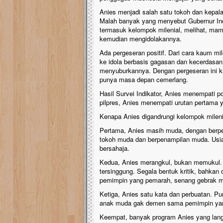
Anies menjadi salah satu tokoh dan kepala 
Malah banyak yang menyebut Gubernur Ind
termasuk kelompok milenial, melihat, mamba
kemudian mengidolakannya.
Ada pergeseran positif. Dari cara kaum mi
ke idola berbasis gagasan dan kecerdasan
menyuburkannya. Dengan pergeseran ini ki
punya masa depan cemerlang.
Hasil Survei Indikator, Anies menempati posi
pilpres, Anies menempati urutan pertama ya
Kenapa Anies digandrungi kelompok mileni
Pertama, Anies masih muda, dengan berpe
tokoh muda dan berpenampilan muda. Usiany
bersahaja.
Kedua, Anies merangkul, bukan memukul.
tersinggung. Segala bentuk kritik, bahka
pemimpin yang pemarah, senang gebrak m
Ketiga, Anies satu kata dan perbuatan. Pun
anak muda gak demen sama pemimpin yang
Keempat, banyak program Anies yang lan