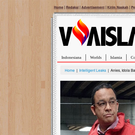
|
|
|
|
Home
Redaksi
Advertisement
Kirim Naskah
Pe
Indonesiana
Worlds
Islamia
Co
Home
|
Intelligent Leaks
| Anies, Idola B
Bantu Naura, Balit
Tumor Pembuluh D
Hidup Naura Salsabila 
rintangan yang sangat b
berusia sepuluh bulan, b
menghadapi penyakit yan
pembuluh darah berukur