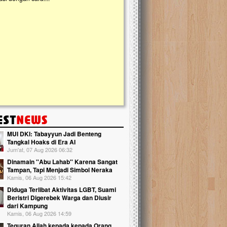
kanak Islam Terpadu (TKIT) An Najjah d
Gedung Majelis Taklim di Jonggol,...
MUI DKI: Tabayyun Jadi Benteng
Tangkal Hoaks di Era AI
Jum'at, 07 Aug 2026 06:32
Dinamain ''Abu Lahab'' Karena Sangat
Tampan, Tapi Menjadi Simbol Neraka
Kamis, 06 Aug 2026 15:42
Diduga Terlibat Aktivitas LGBT, Suami
Beristri Digerebek Warga dan Diusir
dari Kampung
Kamis, 06 Aug 2026 14:59
Teguran Allah kepada kepada Orang