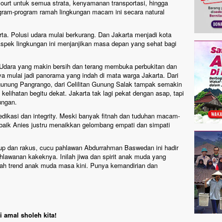
 court untuk semua strata, kenyamanan transportasi, hingga
ogram-program ramah lingkungan macam ini secara natural
ta. Polusi udara mulai berkurang. Dan Jakarta menjadi kota
 Aspek lingkungan ini menjanjikan masa depan yang sehat bagi
. Udara yang makin bersih dan terang membuka perbukitan dan
a mulai jadi panorama yang indah di mata warga Jakarta. Dari
gunung Pangrango, dari Celilitan Gunung Salak tampak semakin
 kelihatan begitu dekat. Jakarta tak lagi pekat dengan asap, tapi
ungan.
ikasi dan integrity. Meski banyak fitnah dan tuduhan macam-
ik Anies justru menaikkan gelombang empati dan simpati
rup dan rakus, cucu pahlawan Abdurrahman Baswedan ini hadir
ahlawanan kakeknya. Inilah jiwa dan spirit anak muda yang
uah trend anak muda masa kini. Punya kemandirian dan
 amal sholeh kita!