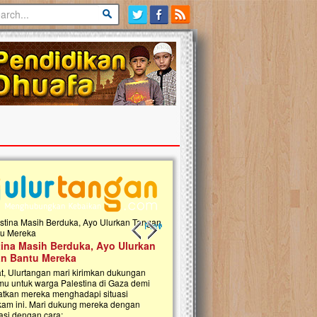
Previous slide
Next slide
tina Masih Berduka, Ayo Ulurkan
Open Donasi Wakaf Pembangu
n Bantu Mereka
Rumah Qur'an & TK Islam Terp
t, Ulurtangan mari kirimkan dukungan
Najjah di Jonggol
mu untuk warga Palestina di Gaza demi
tkan mereka menghadapi situasi
Saat ini, Ulurtangan bersama Yayasan 
am ini. Mari dukung mereka dengan
Najjahtul Islam Jonggol sedang merintis
si dengan cara:...
pembangunan Rumah Qur’an dan Tama