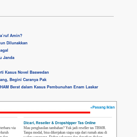
Ma’ruf Amin?
Pun Dilunakkan
Gagal
u Janda
ti Kasus Novel Baswedan
ang, Begini Caranya Pak
n HAM Berat dalam Kasus Pembunuhan Enam Laskar
+Pasang iklan
Dicari, Reseller & Dropshipper Tas Online
erbaru via
Mau penghasilan tambahan? Yuk jadi reseller tas TBMR.
eluruh
Tanpa modal, bisa dikerjakan siapa saja dari rumah atau di