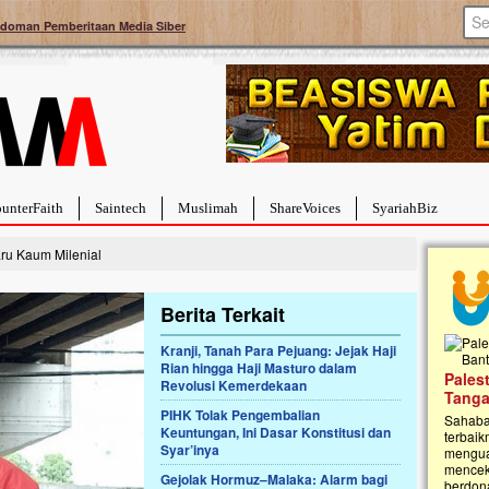
doman Pemberitaan Media Siber
unterFaith
Saintech
Muslimah
ShareVoices
SyariahBiz
aru Kaum Milenial
Berita Terkait
Kranji, Tanah Para Pejuang: Jejak Haji
Rian hingga Haji Masturo dalam
a Hebat Sembuh Dari
Pales
Revolusi Kemerdekaan
arah
Tanga
PIHK Tolak Pengembalian
dipenuhi dengan
Sahaba
Keuntungan, Ini Dasar Konstitusi dan
erat. Meskipun baru
terbaik
Syar’inya
ayi yang imut ini harus
mengua
g dahsyat, yaitu tumor
mencek
Gejolak Hormuz–Malaka: Alarm bagi
an...
berdona