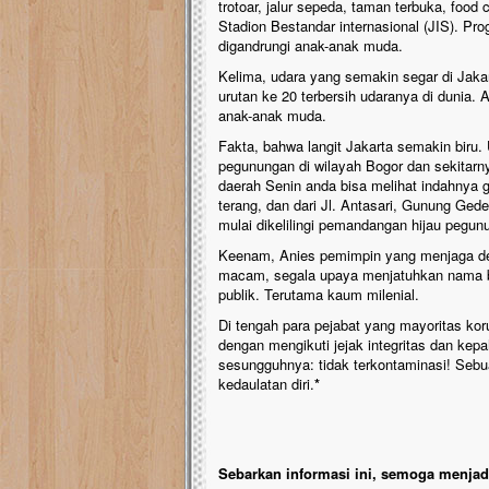
trotoar, jalur sepeda, taman terbuka, food
Stadion Bestandar internasional (JIS). Pr
digandrungi anak-anak muda.
Kelima, udara yang semakin segar di Jakar
urutan ke 20 terbersih udaranya di dunia.
anak-anak muda.
Fakta, bahwa langit Jakarta semakin biru
pegunungan di wilayah Bogor dan sekitarny
daerah Senin anda bisa melihat indahnya 
terang, dan dari Jl. Antasari, Gunung Gede
mulai dikelilingi pemandangan hijau pegun
Keenam, Anies pemimpin yang menjaga ded
macam, segala upaya menjatuhkan nama ba
publik. Terutama kaum milenial.
Di tengah para pejabat yang mayoritas ko
dengan mengikuti jejak integritas dan kep
sesungguhnya: tidak terkontaminasi! Seb
kedaulatan diri.
*
Sebarkan informasi ini, semoga menjadi