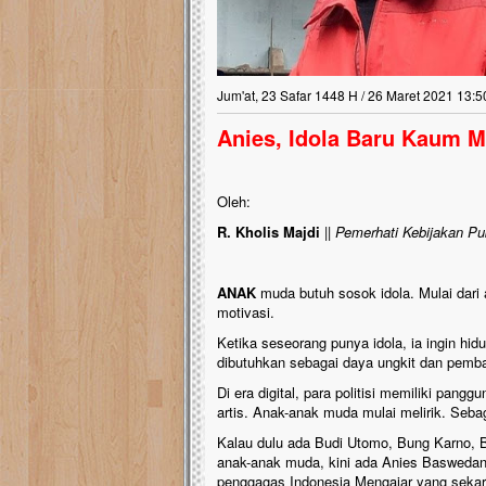
Jum'at, 23 Safar 1448 H / 26 Maret 2021 13:5
Anies, Idola Baru Kaum Mi
Oleh:
R. Kholis Majdi
||
Pemerhati Kebijakan Pu
ANAK
muda butuh sosok idola. Mulai dari a
motivasi.
Ketika seseorang punya idola, ia ingin hidu
dibutuhkan sebagai daya ungkit dan pemb
Di era digital, para politisi memiliki pan
artis. Anak-anak muda mulai melirik. Sebagi
Kalau dulu ada Budi Utomo, Bung Karno, B
anak-anak muda, kini ada Anies Baswedan
penggagas Indonesia Mengajar yang sekara