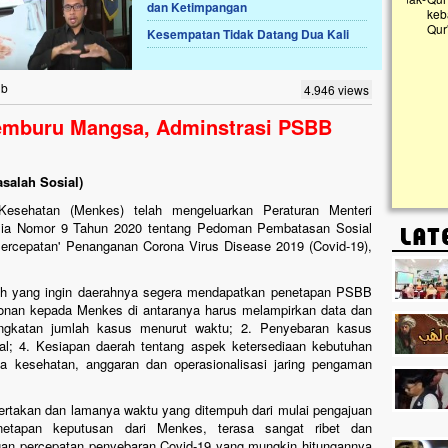
dan Ketimpangan
kanak Islam Terpadu (TKIT) An Najjah dan
kebaika
Gedung Majelis Taklim di Jonggol,...
Qur'an 
Kesempatan Tidak Datang Dua Kali
ib
4.946 views
emburu Mangsa, Adminstrasi PSBB
salah Sosial)
esehatan (Menkes) telah mengeluarkan Peraturan Menteri
sia Nomor 9 Tahun 2020 tentang Pedoman Pembatasan Sosial
rcepatan' Penanganan Corona Virus Disease 2019 (Covid-19),
ah yang ingin daerahnya segera mendapatkan penetapan PSBB
honan kepada Menkes di antaranya harus melampirkan data dan
gkatan jumlah kasus menurut waktu; 2. Penyebaran kasus
kal; 4. Kesiapan daerah tentang aspek ketersediaan kebutuhan
na kesehatan, anggaran dan operasionalisasi jaring pengaman
sertakan dan lamanya waktu yang ditempuh dari mulai pengajuan
etapan keputusan dari Menkes, terasa sangat ribet dan
an percepatan penyebaran Covid-19 yang mungkin hitungannya