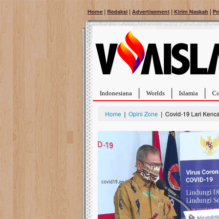
|
|
|
|
Home
Redaksi
Advertisement
Kirim Naskah
Pe
Indonesiana
Worlds
Islamia
Co
Home
|
Opini Zone
| Covid-19 Lari Kenc
h Dari
Palestina Masih Be
Tangan Bantu Mer
Sahabat, Ulurtangan ma
aru
terbaikmu untuk warga P
 harus
menguatkan mereka men
u tumor
mencekam ini. Mari du
berdonasi dengan cara:.