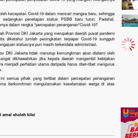
 oleh kecepatan Covid-19 dalam mencari mangsa baru, sehingga
n sedangkan penetapan status PSBB baru turun. Padahal,
rnya dalam rangka "percepatan penanganan"Covid-19?
intah Provinsi DKI Jakarta yang merupakan daerah pusat pandemi
ta diketahui jumlah peningkatan terpapar Covid-19 sungguh
gajuan statusnya pun masih terkendala administrasi.
rov DKI Jakarta tidak menutup kemungkinan akan dialami oleh
angat dikhawatirkan jika kepala daerah mengambil kebijakan
a menjadi perhatian utama daripada harus ribet-ribet mengurus
s.
ini semua pihak yang terlibat dalam percepatan penanganan
sama berkomitmen mengutamakan keselamatan warga di atas
 amal sholeh kita!