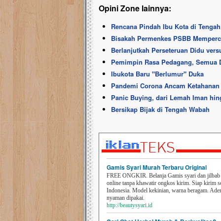
Opini Zone lainnya:
Rencana Pindah Ibu Kota di Tengah
Bisakah Permenkes PSBB Memperc
Berlanjutkah Perseteruan Didu vers
Pemimpin Rasa Pedagang, Semua D
Ibukota Baru "Berlumur" Duka
Pandemi Corona Ancam Ketahanan
Panic Buying, dari Lemah Iman hi
Bersikap Bijak di Tengah Wabah
Gamis Syari Murah Terbaru Original
FREE ONGKIR. Belanja Gamis syari dan jilbab t
online tanpa khawatir ongkos kirim. Siap kirim s
Indonesia. Model kekinian, warna beragam. Ad
nyaman dipakai.
http://beautysyari.id