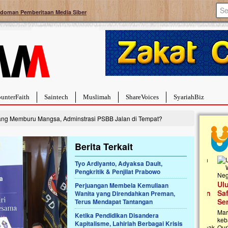
doman Pemberitaan Media Siber
unterFaith
Saintech
Muslimah
ShareVoices
SyariahBiz
ang Memburu Mangsa, Adminstrasi PSBB Jalan di Tempat?
Berita Terkait
Tyo Ardiyanto, Adyaksa Dault,
Pengkritik & Penjilat Prabowo
rduka, Ayo Ulurkan
Open Donasi Wakaf Pembangunan
Ulurt
eka
Perjuangan Membela Kemuliaan
Rumah Qur'an & TK Islam Terpadu An
Safar
Wanita yang Direndahkan Preman,
ri kirimkan dukungan
Najjah di Jonggol
Semba
Terus Mendapat Tantangan
alestina di Gaza demi
ghadapi situasi
Saat ini, Ulurtangan bersama Yayasan An
Mari b
Ketika Pendidikan Disandera
kung mereka dengan
Najjahtul Islam Jonggol sedang merintis
kebaika
Kapitalisme, Lahirlah Berbagai Krisis
..
pembangunan Rumah Qur’an dan Taman Kanak-
Qur'an.