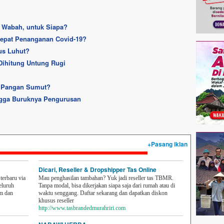
 Wabah, untuk Siapa?
epat Penanganan Covid-19?
us Luhut?
ihitung Untung Rugi
 Pangan Sumut?
ngga Buruknya Pengurusan
+Pasang iklan
Dicari, Reseller & Dropshipper Tas Online
erbaru via
Mau penghasilan tambahan? Yuk jadi reseller tas TBMR.
eluruh
Tanpa modal, bisa dikerjakan siapa saja dari rumah atau di
em dan
waktu senggang. Daftar sekarang dan dapatkan diskon
khusus reseller
http://www.tasbrandedmurahriri.com