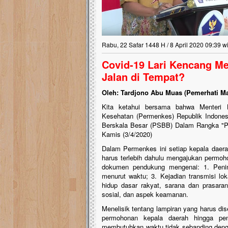
Lima Tahun Mangkrak, Masjid di
Pelosok ini Mengenaskan. Ayo Bantu.!!
Nasib masjid di Kampung Cilumbu ini sungguh
Rabu, 22 Safar 1448 H / 8 April 2020 09:39 w
mengenaskan. Lima tahun mangkrak, kini nyaris
tak berbentuk masjid, dipenuhi rumput liar,
Covid-19 Lari Kencang M
berlumut, dan menghitam terpapar panas dan
hujan....
Jalan di Tempat?
Oleh: Tardjono Abu Muas (Pemerhati Ma
Kita ketahui bersama bahwa Menteri K
Kesehatan (Permenkes) Republik Indone
Berskala Besar (PSBB) Dalam Rangka "Pe
Kamis (3/4/2020)
Dalam Permenkes ini setiap kepala daer
harus terlebih dahulu mengajukan permo
dokumen pendukung mengenai: 1. Penin
menurut waktu; 3. Kejadian transmisi lo
hidup dasar rakyat, sarana dan prasara
sosial, dan aspek keamanan.
Menelisik tentang lampiran yang harus di
permohonan kepala daerah hingga pen
membutuhkan waktu tidak sebanding deng