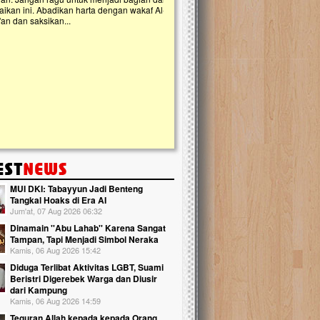
n ini. Abadikan harta dengan wakaf Al-
dan saksikan...
MUI DKI: Tabayyun Jadi Benteng
Tangkal Hoaks di Era AI
Jum'at, 07 Aug 2026 06:32
Dinamain ''Abu Lahab'' Karena Sangat
Tampan, Tapi Menjadi Simbol Neraka
Kamis, 06 Aug 2026 15:42
Diduga Terlibat Aktivitas LGBT, Suami
Beristri Digerebek Warga dan Diusir
dari Kampung
Kamis, 06 Aug 2026 14:59
Teguran Allah kepada kepada Orang