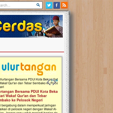
Previous slide
Next slide
Bantu Naura, Balita Hebat Semb
angan Bersama PDUI Kota Bekasi
Tumor Pembuluh Darah
i Wakaf Qur'an dan Tebar
Hidup Naura Salsabila dipenuhi denga
ko ke Pelosok Negeri
rintangan yang sangat berat. Meskipun 
berusia sepuluh bulan, bayi yang imut in
ergabung dalam memperkuat jaringan
menghadapi penyakit yang dahsyat, yai
n di pelosok negeri dengan Wakaf Al-
pembuluh darah berukuran...
 Jangan ragu untuk menjadi bagian dari