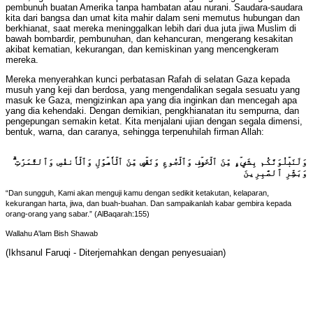
pembunuh buatan Amerika tanpa hambatan atau nurani. Saudara-saudara
kita dari bangsa dan umat kita mahir dalam seni memutus hubungan dan
berkhianat, saat mereka meninggalkan lebih dari dua juta jiwa Muslim di
bawah bombardir, pembunuhan, dan kehancuran, mengerang kesakitan
akibat kematian, kekurangan, dan kemiskinan yang mencengkeram
mereka.
Mereka menyerahkan kunci perbatasan Rafah di selatan Gaza kepada
musuh yang keji dan berdosa, yang mengendalikan segala sesuatu yang
masuk ke Gaza, mengizinkan apa yang dia inginkan dan mencegah apa
yang dia kehendaki. Dengan demikian, pengkhianatan itu sempurna, dan
pengepungan semakin ketat. Kita menjalani ujian dengan segala dimensi,
bentuk, warna, dan caranya, sehingga terpenuhilah firman Allah:
وَلَنَبۡلُوَنَّكُم بِشَيۡءٍ مِّنَ ٱلۡخَوۡفِ وَٱلۡجُوعِ وَنَقۡصٍ مِّنَ ٱلۡأَمۡوَٰلِ وَٱلۡأَنفُسِ وَٱلثَّمَرَٰتِ ۗ
وَبَشِّرِ ٱلصَّٰبِرِينَ
“Dan sungguh, Kami akan menguji kamu dengan sedikit ketakutan, kelaparan,
kekurangan harta, jiwa, dan buah-buahan. Dan sampaikanlah kabar gembira kepada
orang-orang yang sabar.” (AlBaqarah:155)
Wallahu A'lam Bish Shawab
(Ikhsanul Faruqi - Diterjemahkan dengan penyesuaian)