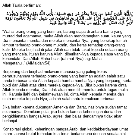
Allah Ta'ala berfirman:
يَا أَيُّهَا الَّذِينَ آمَنُوا مَن يَرْتَدَّ مِنكُمْ عَن دِينِهِ فَسَوْفَ يَأْتِي اللَّهُ بِقَوْمٍ يُحِبُّهُمْ وَيُحِبُّونَهُ
أَذِلَّةٍ عَلَى الْمُؤْمِنِينَ أَعِزَّةٍ عَلَى الْكَافِرِينَ يُجَاهِدُونَ فِي سَبِيلِ اللَّهِ وَلَا يَخَافُونَ لَوْمَةَ
لَائِمٍ ۚ ذَٰلِكَ فَضْلُ اللَّهِ يُؤْتِيهِ مَن يَشَاءُ ۚ وَاللَّهُ وَاسِعٌ عَلِيمٌ
“Wahai orang-orang yang beriman, barang siapa di antara kamu yang
murtad dari agamanya, maka Allah akan mendatangkan suatu kaum yang
Dia mencintai mereka dan mereka mencintai-Nya, yang bersikap lemah
lembut terhadap orang-orang mukmin, dan keras terhadap orang-orang
kafir. Mereka berjihad di jalan Allah dan tidak takut kepada celaan orang
yang mencela. Itulah karunia Allah, diberikan-Nya kepada siapa yang Dia
kehendaki. Dan Allah Maha Luas (rahmat-Nya) lagi Maha
Mengetahui.” (AlMaidah:54)
Berperang dan berjihad melawan manusia yang paling keras
permusuhannya terhadap orang-orang yang beriman adalah salah satu
tanda terbesar cinta Allah kepada hamba-hamba-Nya yang berjuang, serta
bukti dari Allah atas cinta mereka kepada-Nya. Jika bukan karena cinta
Allah kepada mereka, Dia tidak akan memilih mereka untuk tugas mulia
ini. Karunia ilahi dan keistimewaan ini, cinta Allah kepada mereka dan
cinta mereka kepada-Nya, adalah salah satu kemuliaan terbesar.
Jika bukan karena dukungan Amerika dan Barat, nasibnya sudah tamat
selamanya. Demikian pula, jika bukan karena keheningan dunia dan
pengkhianatan bangsa Arab, agresi dan balas dendamnya tidak akan
berlanjut.
Konspirasi global, keheningan bangsa Arab, dan ketidakberdayaan umat
Islam; agresi brutal terhadap kita terus berlangsung dengan segala alat