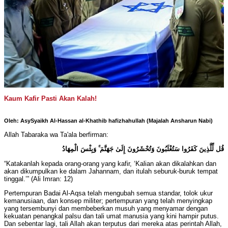
Kaum Kafir Pasti Akan Kalah!
Oleh: AsySyaikh Al-Hassan al-Khathib hafizhahullah (Majalah Ansharun Nabi)
Allah Tabaraka wa Ta'ala berfirman:
قُل لِّلَّذِينَ كَفَرُوا سَتُغْلَبُونَ وَتُحْشَرُونَ إِلَىٰ جَهَنَّمَ ۚ وَبِئْسَ الْمِهَادُ
“Katakanlah kepada orang-orang yang kafir, ‘Kalian akan dikalahkan dan
akan dikumpulkan ke dalam Jahannam, dan itulah seburuk-buruk tempat
tinggal.’” (Ali Imran: 12)
Pertempuran Badai Al-Aqsa telah mengubah semua standar, tolok ukur
kemanusiaan, dan konsep militer; pertempuran yang telah menyingkap
yang tersembunyi dan membeberkan musuh yang menyamar dengan
kekuatan penangkal palsu dan tali umat manusia yang kini hampir putus.
Dan sebentar lagi, tali Allah akan terputus dari mereka atas perintah Allah,