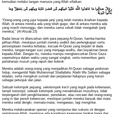
kemudian melalui tangan manusia yang Allah sifatkan:
رِجَالٌ صَدَقُوا مَا عَاهَدُوا اللَّهَ عَلَيْهِ ۖ فَمِنْهُم مَّن قَضَىٰ نَحْبَهُ وَمِنْهُم مَّن يَنتَظِرُ ۖ وَمَا
بَدَّلُوا تَبْدِيلًا
“Orang-orang yang jujur kepada janji yang telah mereka ikrarkan kepada
Allah; di antara mereka ada yang telah gugur, dan di antara mereka ada
yang masih menunggu, dan mereka sama sekali tidak mengubah (janji
mereka).” (Al-Ahzab:23)
Badai besar ini dilancarkan oleh para pejuang Al-Quran, hamba-hamba
pilihan Allah, meskipun jumlah mereka sedikit dan perlengkapan serta
persenjataan mereka terbatas, kecuali Al-Quran yang terpatri di dada
mereka, tangan-tangan suci yang menjaga wudhu, dan keyakinan besar
kepada Allah. Dengan itu, mereka mampu menghancurkan Divisi Gaza
sepenuhnya dalam waktu yang sangat singkat, serta menembus garis
pertahanan musuh yang rapuh dan bobrok.
Mereka adalah orang-orang yang menjadikan Al-Quran sebagai pedoman
hidup, mengambil Nabi Muhammad
Shallallahu 'Alaihi Wa Sallam
sebagai
teladan, serta mengikuti sunnah dan perjalanan hidupnya yang harum
sebagai petunjuk dan jalan.
Sebuah kelompok pejuang; sekelompok kecil yang teguh pada kebenaran,
tampil menonjol, sebuah kelompok yang menaklukkan musuhnya, tidak
terpengaruh oleh pengkhianatan, penolakan, atau cercaan dari orang-orang
yang iri dan penuh kebencian, meskipun jumlah mereka banyak dan mata
mereka selal dengki, memata-matai, mengawasi, lagi mengintai.
Mereka melaksanakan operasi yang sempurna dan sukses ini dengan
pertolongan Allah, meskipun ada koordinasi keamanan tingkat tinggi dari