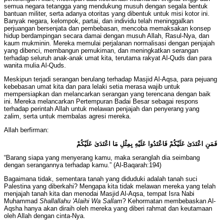
semua negara tetangga yang mendukung musuh dengan segala bentuk
bantuan militer, serta adanya otoritas yang dibentuk untuk misi kotor ini.
Banyak negara, kelompok, partai, dan individu telah meninggalkan
perjuangan bersenjata dan pembebasan, mencoba memaksakan konsep
hidup berdampingan secara damai dengan musuh Allah, Rasul-Nya, dan
kaum mukminin. Mereka memulai perjalanan normalisasi dengan penjajah
yang dibenci, membangun pemukiman, dan meningkatkan serangan
terhadap seluruh anak-anak umat kita, terutama rakyat Al-Quds dan para
wanita mulia Al-Quds.
Meskipun terjadi serangan berulang terhadap Masjid Al-Aqsa, para pejuang
kebebasan umat kita dan para lelaki setia merasa wajib untuk
mempersiapkan dan melancarkan serangan yang terencana dengan baik
ini. Mereka melancarkan Pertempuran Badai Besar sebagai respons
terhadap perintah Allah untuk melawan penjajah dan penyerang yang
zalim, serta untuk membalas agresi mereka.
Allah berfirman:
فَمَنِ اعْتَدَىٰ عَلَيْكُمْ فَاعْتَدُوا عَلَيْهِ بِمِثْلِ مَا اعْتَدَىٰ عَلَيْكُمْ
“Barang siapa yang menyerang kamu, maka seranglah dia seimbang
dengan serangannya terhadap kamu.” (Al-Baqarah:194)
Bagaimana tidak, sementara tanah yang diduduki adalah tanah suci
Palestina yang diberkahi? Mengapa kita tidak melawan mereka yang telah
menjajah tanah kita dan menodai Masjid Al-Aqsa, tempat Isra Nabi
Muhammad
Shallallahu 'Alaihi Wa Sallam
? Kehormatan membebaskan Al-
Aqsha hanya akan diraih oleh mereka yang diberi rahmat dan keutamaan
oleh Allah dengan cinta-Nya.