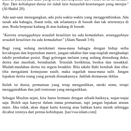
Nya. Dan kehidupan dunia ini tidak lain hanyalah kesenangan yang menipu”
(Al-Hadid 20).
Ada
saat-saat menegangkan, ada pula waktu-waktu yang menggembirakan. Ada
susah ada bahagia, ibarat roda, tak selamanya di bawah dan tak seterusnya di
atas. Roda berputar kadang di atas kadang di bawah.
“Karena sesungguhnya sesudah kesulitan itu ada kemudahan, sesungguhnya
sesudah kesulitan itu ada kemudahan”
(Alam Nasrah 5-6).
Bagi yang sedang menikmati masa-masa bahagia dengan hidup serba
kecukupan dan kepenuhan materi, jangan takabur dan siap-siaplah menghadapi
takdir perubahan posisi. Bagi golongan melarat yang sedang dirundung duka,
derita dan musibah, bersabarlah. Teruslah berikhtiar, berdoa dan tawakkal.
Mudah-mudahan derita itu segera berakhir. Bila takdir Ilahi berubah dan tiba-
tiba mengalami kemujuran nasib, maka ingatlah masa-masa sulit. Jangan
lupakan derita orang yang pernah dirasakannya. Jadilah dermawan ikhlas.
Itulah isi dunia, permainan yang tetap mengasikkan, meski semu, tetapi
menggairahkan dan jadi tontonan yang mengasikkan.
Sebagai Muslim sejati, kita harus bermain dengan sebaik-baiknya, wajar-wajar
saja. Boleh saja hanyut dalam irama permainan, tapi jangan lupakan aturan
main. Jika tidak, akan dapat kartu kuning atau bahkan kartu merah sehingga
dicabut izinnya dari pentas kehidupan. [taz/voa-islam.com]