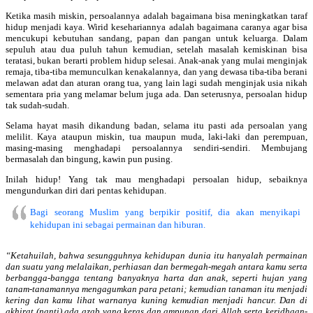
Ketika masih miskin, persoalannya adalah bagaimana bisa meningkatkan taraf
hidup menjadi kaya.
Wirid kesehariannya adalah bagaimana caranya agar bisa
mencukupi kebutuhan sandang, papan dan pangan untuk keluarga. Dalam
sepuluh atau dua puluh tahun kemudian, setelah masalah kemiskinan bisa
teratasi, bukan berarti problem hidup selesai. Anak-anak yang mulai menginjak
remaja, tiba-tiba memunculkan kenakalannya, dan yang dewasa tiba-tiba berani
melawan adat dan aturan orang tua, yang lain lagi sudah menginjak usia nikah
sementara pria yang melamar belum juga ada. Dan seterusnya, persoalan hidup
tak sudah-sudah.
Selama hayat masih dikandung badan, selama itu pasti ada persoalan yang
melilit. Kaya ataupun miskin, tua maupun muda, laki-laki dan perempuan,
masing-masing menghadapi persoalannya sendiri-sendiri. Membujang
bermasalah dan bingung, kawin pun pusing.
Inilah hidup! Yang tak mau menghadapi persoalan hidup, sebaiknya
mengundurkan diri dari pentas kehidupan.
Bagi seorang Muslim yang berpikir positif, dia akan menyikapi
kehidupan ini sebagai permainan dan hiburan.
“Ketahuilah, bahwa sesungguhnya kehidupan dunia itu hanyalah permainan
dan suatu yang melalaikan, perhiasan dan bermegah-megah antara kamu serta
berbangga-bangga tentang banyaknya harta dan anak, seperti hujan yang
tanam-tanamannya mengagumkan para petani; kemudian tanaman itu menjadi
kering dan kamu lihat warnanya kuning kemudian menjadi hancur. Dan di
akhirat (nanti) ada azab yang keras dan ampunan dari Allah serta keridhaan-