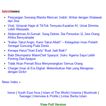
latest
news
Perjuangan Seorang Wanita Mencari Jodoh: Ikhtiar dengan Shalawat
dan Doa
Viral, Ustazah Hajar di TikTok Ternyata Karakter AI, Umat Diminta
Lebih Waspada
Abdurrahman Al-Sumait: Sang Dokter, Dai Penuntun 11 Juta Orang
Afrika Bersyahadat
''Kalian Takut Angin, Kami Takut Allah!'' – Keteguhan Iman Pelatih
Senegal Guncang Piala Dunia
Kenapa Harus''Start Early'' Buat Jadi Baik?
Babi Dikompetisi MaterChef Spanyol, Soko: Agama Saya Lebih
Penting Dari Apapun
Tidak Akan Pernah Bisa Menyenangkan Semua Orang
Charger Iman di Era Digital: Melembutkan Hati yang Mengeras
dengan Dzikir
News Index »
home
|
South East Asia
|
Islam of The World
|
Islamia
|
Muslimah
|
Teenage
|
Interview & Profile
|
Lintas Berita Islam
View Full Version