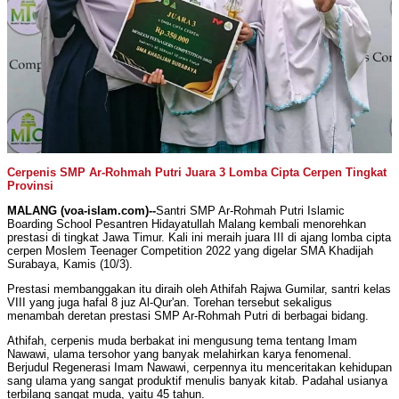
Cerpenis SMP Ar-Rohmah Putri Juara 3 Lomba Cipta Cerpen Tingkat
Provinsi
MALANG (voa-islam.com)--
Santri SMP Ar-Rohmah Putri Islamic
Boarding School Pesantren Hidayatullah Malang kembali menorehkan
prestasi di tingkat Jawa Timur. Kali ini meraih juara III di ajang lomba cipta
cerpen Moslem Teenager Competition 2022 yang digelar SMA Khadijah
Surabaya, Kamis (10/3).
Prestasi membanggakan itu diraih oleh Athifah Rajwa Gumilar, santri kelas
VIII yang juga hafal 8 juz Al-Qur'an. Torehan tersebut sekaligus
menambah deretan prestasi SMP Ar-Rohmah Putri di berbagai bidang.
Athifah, cerpenis muda berbakat ini mengusung tema tentang Imam
Nawawi, ulama tersohor yang banyak melahirkan karya fenomenal.
Berjudul Regenerasi Imam Nawawi, cerpennya itu menceritakan kehidupan
sang ulama yang sangat produktif menulis banyak kitab. Padahal usianya
terbilang sangat muda, yaitu 45 tahun.