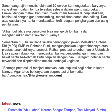
Santri yang rajin menulis lebih dari 10 cerpen itu mengatakan, karyanya
yang dikirim dalam lomba tersebut selesai dalam waktu satu pekan.
Diawali dengan melakukan riset tokoh Imam Nawawi di perpustakaan,
berdiskusi dengan guru pembimbing, menuliskan narasi dan editing. Dan
atas capaiannya itu, ia mendapatkan trofi, piagam penghargaan dan uang
pembinaan.
"Alhamdulilah, saya bersyukur bisa mengikuti lomba ini dan
mengharumkan nama sekolah," ujarnya.
Sementara itu, Julisa Hanif selaku penanggung jawab Melejitkan Potensi
Diri (MPD) SMP Ar-Rohmah Putri, mengungkapkan kegembiraannya atas
prestasi anak didiknya tersebut. Raihan prestasi tersebut, lanjut Ustadzah
Lisa sapaan akrabnya, menegaskan bahwa pengembangan minat dan
bakat santri Ar-Rohmah Putri berjalan dengan baik. Beragam potensi santri
terwadahi dan dioptimalkan melalui berbagai kegiatan.
"Semoga prestasi ini menjadi motivasi dan inspirasi bagi seluruh santri
lainnya. Agar terus berkarya dan berprestasi di kemudian
hari,"pungkasnya.
*[Hery/voa-islam.com]
latest
news
Dinamain ''Abu Lahab'' Karena Sangat Tampan, Tapi Menjadi Simbol