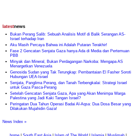
latest
news
Bukan Perang Salib: Sebuah Analisis Motif di Balik Serangan AS-
Israel terhadap Iran
Aku Masih Percaya Bahwa ini Adalah Putaran Terakhir!
Fase 2 Gencatan Senjata Gaza hanya Ada di Media dan Pertemuan
PBB
Minyak dan Mineral, Bukan Perdagangan Narkoba: Mengapa AS
Menargetkan Venezuela
Genosida Sudan yang Tak Terungkap: Pembantaian El Fasher Soroti
Hubungan UEA-Israel
Senjata, Panglima Perang, dan Tanah Terbengkalai: Strategi Israel
untuk Gaza Pasca-Perang
Setelah Gencatan Senjata Gaza, Apa yang Akan Menimpa Warga
Palestina yang Jadi Kaki Tangan Israel?
Peringatan Dua Tahun Operasi Badai Al-Aqsa: Dua Dosa Besar yang
Dilakukan Mujahidin Gaza!
News Index »
home
|
South East Asia
|
Islam of The World
|
Islamia
|
Muslimah
|