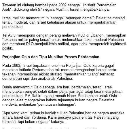
Tawaran ini diulang kembali pada 2002 sebagai "Inisiatif Perdamaian
Arab", didukung oleh 57 negara Muslim. Israel mengabaikannya.
Israel melihat momentum ini sebagai “serangan damai”; Palestina menjadi
terlalu moderat, dan Israel kehabisan alasan untuk mempertahankan
pendudukan.
Tel Aviv merespons dengan perang melawan PLO di Libanon, menerapkan
“tekanan militer paling keras” untuk melemahkan faksi moderat Palestina
dan membuat PLO menjadi lebih radikal, agar tidak memperoleh legitimasi
politik.
Perjanjian Oslo dan Tipu Muslihat Proses Perdamaian
Pada 1993, Israel terpaksa menerima Perjanjian Oslo karena gagal
menekan Intifada Pertama dan tak mampu menghadapi isolasi serta
tekanan internasional akibat strategi “mematahkan tulang” terhadap
demonstran sipil dan anak-anak Palestina.
Dunia menyambut Oslo sebagai era baru perdamaian, tetapi Israel
menciptakan banyak celah dalam perjanjian agar tetap bisa melanjutkan
pendudukan. PM Rabin – yang meraih Nobel Perdamaian untuk Oslo –
dengan jelas mengatakan bahwa tujuannya bukan negara Palestina
merdeka, melainkan “pemutusan hubungan”.
“Apa yang kami terima bukanlah tujuan Palestina berupa negara merdeka
antara Israel dan Yordania. Kami percaya pada entitas Palestina yang
terpisah, tapi bukan negara,” katanya.