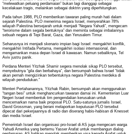
“melewatkan peluang perdamaian” bukan lagi dianggap sebagai
kecelakaan tragis, melainkan sebagai doktrin yang diperhitungkan.
Pada tahun 1988, PLO memberikan tawaran paling murah hati dalam
sejarah Palestina. PLO menerima negara Israel, menyerahkan 78%
wilayah Palestina bersejarah untuk menjadi “Negara Yahudi”, mengecam
“terorisme dalam segala bentuknya” dan meminta sebagai imbalannya
sebuah negara di Tepi Barat, Gaza, dan Yerusalem Timur.
Seharusnya ini menjadi skenario impian bagi Israel: mengakhiri konflik,
mengakhiri Intifada Pertama, mengakhiri isolasi internasional, dan
mengamankan masa depan Israel di kawasan. Namun sebaliknya, Tel
Aviv justru panik.
Perdana Menteri Yitzhak Shamir segera menolak sikap PLO tersebut,
menyebutnya “gila dan berbahaya”, dan bersumpah bahwa Israel “tidak
akan pernah mengizinkan terbentuknya negara Palestina merdeka di
wilayah pendudukan.”
Menteri Pertahanannya, Yitzhak Rabin, bersumpah akan menggunakan
“tangan besi” untuk menghancurkan tawaran damai ini. Kementerian Luar
Negeri Israel membentuk tim pengendalian kerusakan untuk
mencemarkan nama baik proposal PLO. Satu-satunya jurnalis Israel,
David Grossman, yang berani melaporkan keputusan PLO tersebut
dipecat dari pekerjaannya di radio dan diserang habis-habisan di Knesset
dan media Israel.
Pemerintah Israel dan organisasi pro-Israel di AS juga mengecam warga
Yahudi Amerika yang bertemu Yasser Arafat untuk membangun dialog
perdamaian. AS bahkan menolak memberikan visa kepada Arafat untuk