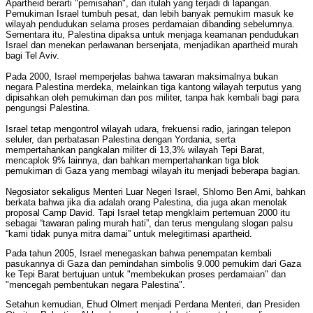
Apartheid berarti "pemisahan", dan itulah yang terjadi di lapangan.
Pemukiman Israel tumbuh pesat, dan lebih banyak pemukim masuk ke
wilayah pendudukan selama proses perdamaian dibanding sebelumnya.
Sementara itu, Palestina dipaksa untuk menjaga keamanan pendudukan
Israel dan menekan perlawanan bersenjata, menjadikan apartheid murah
bagi Tel Aviv.
Pada 2000, Israel memperjelas bahwa tawaran maksimalnya bukan
negara Palestina merdeka, melainkan tiga kantong wilayah terputus yang
dipisahkan oleh pemukiman dan pos militer, tanpa hak kembali bagi para
pengungsi Palestina.
Israel tetap mengontrol wilayah udara, frekuensi radio, jaringan telepon
seluler, dan perbatasan Palestina dengan Yordania, serta
mempertahankan pangkalan militer di 13,3% wilayah Tepi Barat,
mencaplok 9% lainnya, dan bahkan mempertahankan tiga blok
pemukiman di Gaza yang membagi wilayah itu menjadi beberapa bagian.
Negosiator sekaligus Menteri Luar Negeri Israel, Shlomo Ben Ami, bahkan
berkata bahwa jika dia adalah orang Palestina, dia juga akan menolak
proposal Camp David. Tapi Israel tetap mengklaim pertemuan 2000 itu
sebagai “tawaran paling murah hati”, dan terus mengulang slogan palsu
“kami tidak punya mitra damai” untuk melegitimasi apartheid.
Pada tahun 2005, Israel menegaskan bahwa penempatan kembali
pasukannya di Gaza dan pemindahan simbolis 9.000 pemukim dari Gaza
ke Tepi Barat bertujuan untuk "membekukan proses perdamaian" dan
"mencegah pembentukan negara Palestina".
Setahun kemudian, Ehud Olmert menjadi Perdana Menteri, dan Presiden