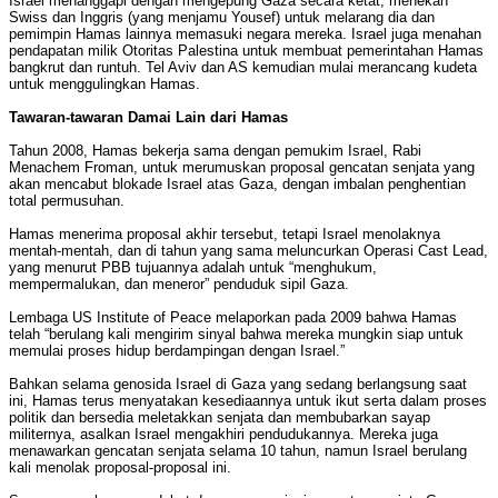
Israel menanggapi dengan mengepung Gaza secara ketat, menekan
Swiss dan Inggris (yang menjamu Yousef) untuk melarang dia dan
pemimpin Hamas lainnya memasuki negara mereka. Israel juga menahan
pendapatan milik Otoritas Palestina untuk membuat pemerintahan Hamas
bangkrut dan runtuh. Tel Aviv dan AS kemudian mulai merancang kudeta
untuk menggulingkan Hamas.
Tawaran-tawaran Damai Lain dari Hamas
Tahun 2008, Hamas bekerja sama dengan pemukim Israel, Rabi
Menachem Froman, untuk merumuskan proposal gencatan senjata yang
akan mencabut blokade Israel atas Gaza, dengan imbalan penghentian
total permusuhan.
Hamas menerima proposal akhir tersebut, tetapi Israel menolaknya
mentah-mentah, dan di tahun yang sama meluncurkan Operasi Cast Lead,
yang menurut PBB tujuannya adalah untuk “menghukum,
mempermalukan, dan meneror” penduduk sipil Gaza.
Lembaga US Institute of Peace melaporkan pada 2009 bahwa Hamas
telah “berulang kali mengirim sinyal bahwa mereka mungkin siap untuk
memulai proses hidup berdampingan dengan Israel.”
Bahkan selama genosida Israel di Gaza yang sedang berlangsung saat
ini, Hamas terus menyatakan kesediaannya untuk ikut serta dalam proses
politik dan bersedia meletakkan senjata dan membubarkan sayap
militernya, asalkan Israel mengakhiri pendudukannya. Mereka juga
menawarkan gencatan senjata selama 10 tahun, namun Israel berulang
kali menolak proposal-proposal ini.