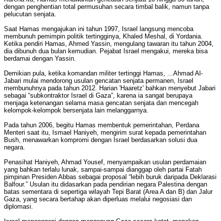
dengan penghentian total permusuhan secara timbal balik, namun tanpa
pelucutan senjata.
Saat Hamas mengajukan ini tahun 1997, Israel langsung mencoba
membunuh pemimpin politik tertingginya, Khaled Meshal, di Yordania.
Ketika pendiri Hamas, Ahmed Yassin, mengulang tawaran itu tahun 2004,
dia dibunuh dua bulan kemudian. Pejabat Israel mengakui, mereka bisa
berdamai dengan Yassin.
Demikian pula, ketika komandan militer tertinggi Hamas, ...Ahmad Al-
Jabari mulai mendorong usulan gencatan senjata permanen, Israel
membunuhnya pada tahun 2012. Harian 'Haaretz' bahkan menyebut Jabari
sebagai “subkontraktor Israel di Gaza”, karena ia sangat berupaya
menjaga ketenangan selama masa gencatan senjata dan mencegah
kelompok-kelompok bersenjata lain melanggarnya.
Pada tahun 2006, begitu Hamas membentuk pemerintahan, Perdana
Menteri saat itu, Ismael Haniyeh, mengirim surat kepada pemerintahan
Bush, menawarkan kompromi dengan Israel berdasarkan solusi dua
negara.
Penasihat Haniyeh, Ahmad Yousef, menyampaikan usulan perdamaian
yang bahkan terlalu lunak, sampai-sampai dianggap oleh partai Fatah
pimpinan Presiden Abbas sebagai proposal “lebih buruk daripada Deklarasi
Balfour.” Usulan itu didasarkan pada pendirian negara Palestina dengan
batas sementara di sepertiga wilayah Tepi Barat (Area A dan B) dan Jalur
Gaza, yang secara bertahap akan diperluas melalui negosiasi dan
diplomasi.