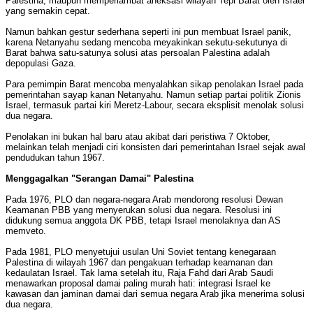
Palestina, maupun memperlambat aneksasi wilayah Tepi Barat oleh Israel
yang semakin cepat.
Namun bahkan gestur sederhana seperti ini pun membuat Israel panik,
karena Netanyahu sedang mencoba meyakinkan sekutu-sekutunya di
Barat bahwa satu-satunya solusi atas persoalan Palestina adalah
depopulasi Gaza.
Para pemimpin Barat mencoba menyalahkan sikap penolakan Israel pada
pemerintahan sayap kanan Netanyahu. Namun setiap partai politik Zionis
Israel, termasuk partai kiri Meretz-Labour, secara eksplisit menolak solusi
dua negara.
Penolakan ini bukan hal baru atau akibat dari peristiwa 7 Oktober,
melainkan telah menjadi ciri konsisten dari pemerintahan Israel sejak awal
pendudukan tahun 1967.
Menggagalkan "Serangan Damai" Palestina
Pada 1976, PLO dan negara-negara Arab mendorong resolusi Dewan
Keamanan PBB yang menyerukan solusi dua negara. Resolusi ini
didukung semua anggota DK PBB, tetapi Israel menolaknya dan AS
memveto.
Pada 1981, PLO menyetujui usulan Uni Soviet tentang kenegaraan
Palestina di wilayah 1967 dan pengakuan terhadap keamanan dan
kedaulatan Israel. Tak lama setelah itu, Raja Fahd dari Arab Saudi
menawarkan proposal damai paling murah hati: integrasi Israel ke
kawasan dan jaminan damai dari semua negara Arab jika menerima solusi
dua negara.