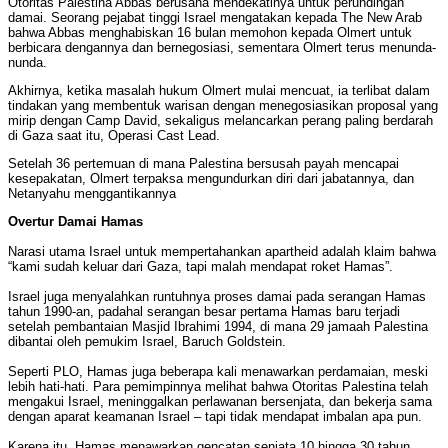
Otoritas Palestina Abbas berusaha mendekatinya untuk perundingan
damai.
Seorang pejabat tinggi Israel mengatakan kepada The New Arab
bahwa Abbas menghabiskan 16 bulan memohon kepada Olmert untuk
berbicara dengannya dan bernegosiasi, sementara Olmert terus menunda-
nunda.
Akhirnya, ketika masalah hukum Olmert mulai mencuat, ia terlibat dalam
tindakan yang membentuk warisan dengan menegosiasikan proposal yang
mirip dengan Camp David, sekaligus melancarkan perang paling berdarah
di Gaza saat itu, Operasi Cast Lead.
Setelah 36 pertemuan di mana Palestina bersusah payah mencapai
kesepakatan, Olmert terpaksa mengundurkan diri dari jabatannya, dan
Netanyahu menggantikannya
Overtur Damai Hamas
Narasi utama Israel untuk mempertahankan apartheid adalah klaim bahwa
“kami sudah keluar dari Gaza, tapi malah mendapat roket Hamas”.
Israel juga menyalahkan runtuhnya proses damai pada serangan Hamas
tahun 1990-an, padahal serangan besar pertama Hamas baru terjadi
setelah pembantaian Masjid Ibrahimi 1994, di mana 29 jamaah Palestina
dibantai oleh pemukim Israel, Baruch Goldstein.
Seperti PLO, Hamas juga beberapa kali menawarkan perdamaian, meski
lebih hati-hati. Para pemimpinnya melihat bahwa Otoritas Palestina telah
mengakui Israel, meninggalkan perlawanan bersenjata, dan bekerja sama
dengan aparat keamanan Israel – tapi tidak mendapat imbalan apa pun.
Karena itu, Hamas menawarkan gencatan senjata 10 hingga 30 tahun,