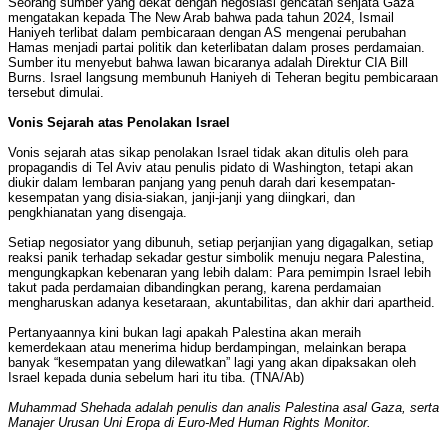
Seorang sumber yang dekat dengan negosiasi gencatan senjata Gaza
mengatakan kepada The New Arab bahwa pada tahun 2024, Ismail
Haniyeh terlibat dalam pembicaraan dengan AS mengenai perubahan
Hamas menjadi partai politik dan keterlibatan dalam proses perdamaian.
Sumber itu menyebut bahwa lawan bicaranya adalah Direktur CIA Bill
Burns. Israel langsung membunuh Haniyeh di Teheran begitu pembicaraan
tersebut dimulai.
Vonis Sejarah atas Penolakan Israel
Vonis sejarah atas sikap penolakan Israel tidak akan ditulis oleh para
propagandis di Tel Aviv atau penulis pidato di Washington, tetapi akan
diukir dalam lembaran panjang yang penuh darah dari kesempatan-
kesempatan yang disia-siakan, janji-janji yang diingkari, dan
pengkhianatan yang disengaja.
Setiap negosiator yang dibunuh, setiap perjanjian yang digagalkan, setiap
reaksi panik terhadap sekadar gestur simbolik menuju negara Palestina,
mengungkapkan kebenaran yang lebih dalam: Para pemimpin Israel lebih
takut pada perdamaian dibandingkan perang, karena perdamaian
mengharuskan adanya kesetaraan, akuntabilitas, dan akhir dari apartheid.
Pertanyaannya kini bukan lagi apakah Palestina akan meraih
kemerdekaan atau menerima hidup berdampingan, melainkan berapa
banyak “kesempatan yang dilewatkan” lagi yang akan dipaksakan oleh
Israel kepada dunia sebelum hari itu tiba. (TNA/Ab)
Muhammad Shehada adalah penulis dan analis Palestina asal Gaza, serta
Manajer Urusan Uni Eropa di Euro-Med Human Rights Monitor.