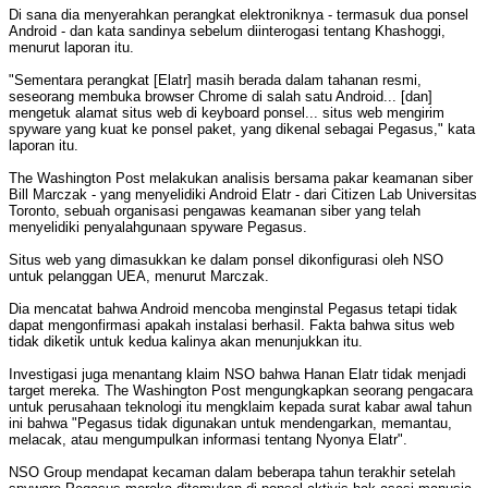
Di sana dia menyerahkan perangkat elektroniknya - termasuk dua ponsel
Android - dan kata sandinya sebelum diinterogasi tentang Khashoggi,
menurut laporan itu.
"Sementara perangkat [Elatr] masih berada dalam tahanan resmi,
seseorang membuka browser Chrome di salah satu Android... [dan]
mengetuk alamat situs web di keyboard ponsel... situs web mengirim
spyware yang kuat ke ponsel paket, yang dikenal sebagai Pegasus," kata
laporan itu.
The Washington Post melakukan analisis bersama pakar keamanan siber
Bill Marczak - yang menyelidiki Android Elatr - dari Citizen Lab Universitas
Toronto, sebuah organisasi pengawas keamanan siber yang telah
menyelidiki penyalahgunaan spyware Pegasus.
Situs web yang dimasukkan ke dalam ponsel dikonfigurasi oleh NSO
untuk pelanggan UEA, menurut Marczak.
Dia mencatat bahwa Android mencoba menginstal Pegasus tetapi tidak
dapat mengonfirmasi apakah instalasi berhasil. Fakta bahwa situs web
tidak diketik untuk kedua kalinya akan menunjukkan itu.
Investigasi juga menantang klaim NSO bahwa Hanan Elatr tidak menjadi
target mereka. The Washington Post mengungkapkan seorang pengacara
untuk perusahaan teknologi itu mengklaim kepada surat kabar awal tahun
ini bahwa "Pegasus tidak digunakan untuk mendengarkan, memantau,
melacak, atau mengumpulkan informasi tentang Nyonya Elatr".
NSO Group mendapat kecaman dalam beberapa tahun terakhir setelah