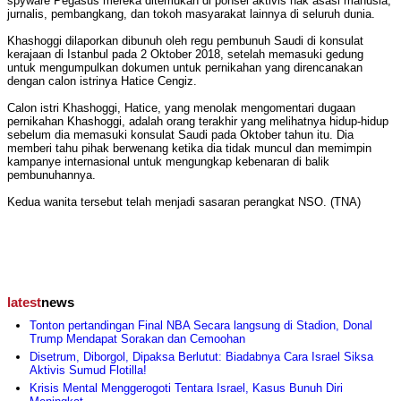
spyware Pegasus mereka ditemukan di ponsel aktivis hak asasi manusia,
jurnalis, pembangkang, dan tokoh masyarakat lainnya di seluruh dunia.
Khashoggi dilaporkan dibunuh oleh regu pembunuh Saudi di konsulat
kerajaan di Istanbul pada 2 Oktober 2018, setelah memasuki gedung
untuk mengumpulkan dokumen untuk pernikahan yang direncanakan
dengan calon istrinya Hatice Cengiz.
Calon istri Khashoggi, Hatice, yang menolak mengomentari dugaan
pernikahan Khashoggi, adalah orang terakhir yang melihatnya hidup-hidup
sebelum dia memasuki konsulat Saudi pada Oktober tahun itu. Dia
memberi tahu pihak berwenang ketika dia tidak muncul dan memimpin
kampanye internasional untuk mengungkap kebenaran di balik
pembunuhannya.
Kedua wanita tersebut telah menjadi sasaran perangkat NSO. (TNA)
latest
news
Tonton pertandingan Final NBA Secara langsung di Stadion, Donal
Trump Mendapat Sorakan dan Cemoohan
Disetrum, Diborgol, Dipaksa Berlutut: Biadabnya Cara Israel Siksa
Aktivis Sumud Flotilla!
Krisis Mental Menggerogoti Tentara Israel, Kasus Bunuh Diri