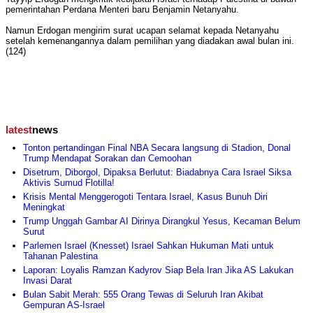
pemerintahan Perdana Menteri baru Benjamin Netanyahu.
Namun Erdogan mengirim surat ucapan selamat kepada Netanyahu
setelah kemenangannya dalam pemilihan yang diadakan awal bulan ini.
(124)
latest
news
Tonton pertandingan Final NBA Secara langsung di Stadion, Donal
Trump Mendapat Sorakan dan Cemoohan
Disetrum, Diborgol, Dipaksa Berlutut: Biadabnya Cara Israel Siksa
Aktivis Sumud Flotilla!
Krisis Mental Menggerogoti Tentara Israel, Kasus Bunuh Diri
Meningkat
Trump Unggah Gambar AI Dirinya Dirangkul Yesus, Kecaman Belum
Surut
Parlemen Israel (Knesset) Israel Sahkan Hukuman Mati untuk
Tahanan Palestina
Laporan: Loyalis Ramzan Kadyrov Siap Bela Iran Jika AS Lakukan
Invasi Darat
Bulan Sabit Merah: 555 Orang Tewas di Seluruh Iran Akibat
Gempuran AS-Israel