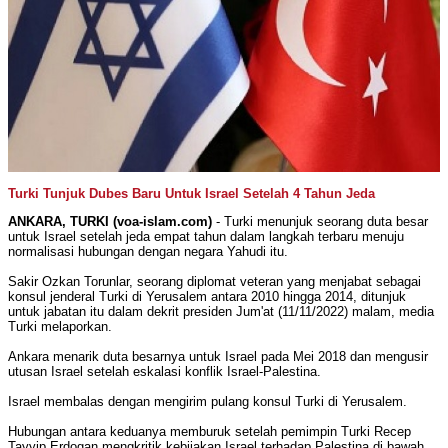
Turki Tunjuk Dubes Baru Untuk Israel Setelah 4 Tahun Jeda
ANKARA, TURKI (voa-islam.com)
- Turki menunjuk seorang duta besar
untuk Israel setelah jeda empat tahun dalam langkah terbaru menuju
normalisasi hubungan dengan negara Yahudi itu.
Sakir Ozkan Torunlar, seorang diplomat veteran yang menjabat sebagai
konsul jenderal Turki di Yerusalem antara 2010 hingga 2014, ditunjuk
untuk jabatan itu dalam dekrit presiden Jum'at (11/11/2022) malam, media
Turki melaporkan.
Ankara menarik duta besarnya untuk Israel pada Mei 2018 dan mengusir
utusan Israel setelah eskalasi konflik Israel-Palestina.
Israel membalas dengan mengirim pulang konsul Turki di Yerusalem.
Hubungan antara keduanya memburuk setelah pemimpin Turki Recep
Tayyip Erdogan mengkritik kebijakan Israel terhadap Palestina di bawah