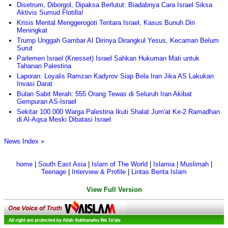
Disetrum, Diborgol, Dipaksa Berlutut: Biadabnya Cara Israel Siksa
Aktivis Sumud Flotilla!
Krisis Mental Menggerogoti Tentara Israel, Kasus Bunuh Diri
Meningkat
Trump Unggah Gambar AI Dirinya Dirangkul Yesus, Kecaman Belum
Surut
Parlemen Israel (Knesset) Israel Sahkan Hukuman Mati untuk
Tahanan Palestina
Laporan: Loyalis Ramzan Kadyrov Siap Bela Iran Jika AS Lakukan
Invasi Darat
Bulan Sabit Merah: 555 Orang Tewas di Seluruh Iran Akibat
Gempuran AS-Israel
Sekitar 100.000 Warga Palestina Ikuti Shalat Jum'at Ke-2 Ramadhan
di Al-Aqsa Meski Dibatasi Israel
News Index »
home
|
South East Asia
|
Islam of The World
|
Islamia
|
Muslimah
|
Teenage
|
Interview & Profile
|
Lintas Berita Islam
View Full Version