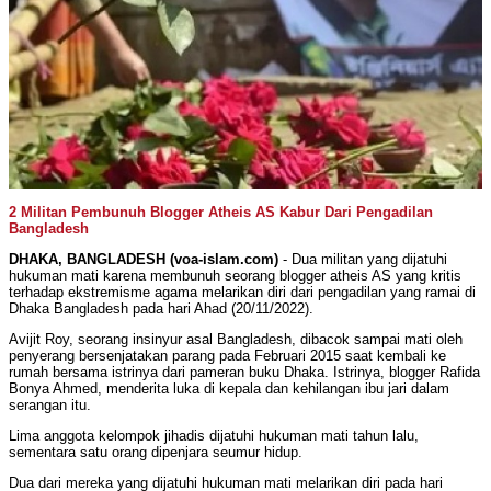
2 Militan Pembunuh Blogger Atheis AS Kabur Dari Pengadilan
Bangladesh
DHAKA, BANGLADESH (voa-islam.com)
- Dua militan yang dijatuhi
hukuman mati karena membunuh seorang blogger atheis AS yang kritis
terhadap ekstremisme agama melarikan diri dari pengadilan yang ramai di
Dhaka Bangladesh pada hari Ahad (20/11/2022).
Avijit Roy, seorang insinyur asal Bangladesh, dibacok sampai mati oleh
penyerang bersenjatakan parang pada Februari 2015 saat kembali ke
rumah bersama istrinya dari pameran buku Dhaka. Istrinya, blogger Rafida
Bonya Ahmed, menderita luka di kepala dan kehilangan ibu jari dalam
serangan itu.
Lima anggota kelompok jihadis dijatuhi hukuman mati tahun lalu,
sementara satu orang dipenjara seumur hidup.
Dua dari mereka yang dijatuhi hukuman mati melarikan diri pada hari