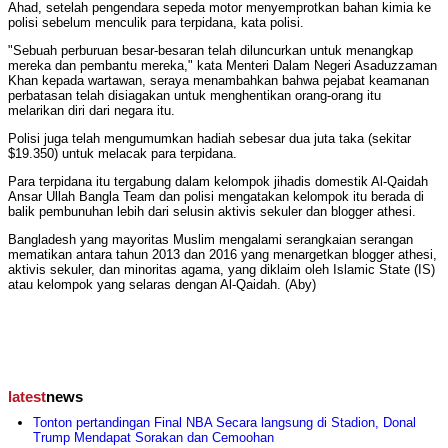
Ahad, setelah pengendara sepeda motor menyemprotkan bahan kimia ke
polisi sebelum menculik para terpidana, kata polisi.
"Sebuah perburuan besar-besaran telah diluncurkan untuk menangkap
mereka dan pembantu mereka," kata Menteri Dalam Negeri Asaduzzaman
Khan kepada wartawan, seraya menambahkan bahwa pejabat keamanan
perbatasan telah disiagakan untuk menghentikan orang-orang itu
melarikan diri dari negara itu.
Polisi juga telah mengumumkan hadiah sebesar dua juta taka (sekitar
$19.350) untuk melacak para terpidana.
Para terpidana itu tergabung dalam kelompok jihadis domestik Al-Qaidah
Ansar Ullah Bangla Team dan polisi mengatakan kelompok itu berada di
balik pembunuhan lebih dari selusin aktivis sekuler dan blogger athesi.
Bangladesh yang mayoritas Muslim mengalami serangkaian serangan
mematikan antara tahun 2013 dan 2016 yang menargetkan blogger athesi,
aktivis sekuler, dan minoritas agama, yang diklaim oleh Islamic State (IS)
atau kelompok yang selaras dengan Al-Qaidah. (Aby)
latest
news
Tonton pertandingan Final NBA Secara langsung di Stadion, Donal
Trump Mendapat Sorakan dan Cemoohan