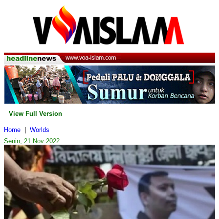
View Full Version
Home
|
Worlds
Senin, 21 Nov 2022