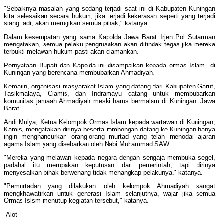
"Sebaiknya masalah yang sedang terjadi saat ini di Kabupaten Kuningan
kita selesaikan secara hukum, jika terjadi kekerasan seperti yang terjadi
siang tadi, akan merugikan semua pihak," katanya.
Dalam kesempatan yang sama Kapolda Jawa Barat Irjen Pol Sutarman
mengatakan, semua pelaku pengrusakan akan ditindak tegas jika mereka
terbukti melawan hukum pasti akan diamankan.
Pernyataan Bupati dan Kapolda ini disampaikan kepada ormas Islam di
Kuningan yang berencana membubarkan Ahmadiyah.
Kemarin, organisasi masyarakat Islam yang datang dari Kabupaten Garut,
Tasikmalaya, Ciamis, dan Indramayu datang untuk membubarkan
komunitas jamaah Ahmadiyah meski harus bermalam di Kuningan, Jawa
Barat.
Andi Mulya, Ketua Kelompok Ormas Islam kepada wartawan di Kuningan,
Kamis, mengatakan dirinya beserta rombongan datang ke Kuningan hanya
ingin menghancurkan orang-orang murtad yang telah menodai ajaran
agama Islam yang disebarkan oleh Nabi Muhammad SAW.
"Mereka yang melawan kepada negara dengan sengaja membuka segel,
padahal itu merupakan keputusan dari pemerintah, tapi dirinya
menyesalkan pihak berwenang tidak menangkap pelakunya," katanya.
"Pemurtadan yang dilakukan oleh kelompok Ahmadiyah sangat
mengkhawatirkan untuk generasi Islam selanjutnya, wajar jika semua
Ormas Islsm menutup kegiatan tersebut," katanya.
Alot