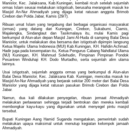
Manislor, Kec. Jalaksana, Kab.Kuningan, kembali ricuh setelah sejumlah
ormas Islam seusai melakukan istigotsah, berusaha merangsek masuk ke
Masjid An-Nur Ahmadiyah yang dijaga ketat ratusan anggota Brimob
Cirebon dan Polda Jabar, Kamis (29/7).
Ribuan umat Islam yang tergabung dari berbagai organisasi masyarakat
(ormas) yang datang dari Kuningan, Cirebon, Sukabumi, Ciamis,
Majalengka, Sindanglaut dan Tasikmalaya itu, mulai Kamis pagi
berkumpul di Alun-alun depan Masjid Jami Al-Huda di samping Balai Desa
Manislor, untuk melakukan doa bersama dan istigotsah dipimpin langsung
Ketua Majelis Ulama Indonesia (MUI) Kab.Kuningan, KH. Hafidin Achmad.
Hadir juga pada kesempatan itu, Ketua Pengurus Cabang Nahdlatul Ulama
(NU) Kuningan, KH. Mahmud Solehudin, Pimpinan Pimpinan Pondok
Pesantren Winduhaji KH. Dodo Murtadho, serta sejumlah alim ulama
lainnya.
Usai istigotsah, sejumlah anggota ormas yang berkumpul di Alun-alun
Balai Desa Manislor, Kec. Jalaksana Kab. Kuningan, mencoba masuk ke
Masjid An-Nur Ahmadiyah yang berjarak sekitar 200 meter dari Balai Desa
Manislor yang dijaga ketat ratusan pasukan Brimob Cirebon dan Polda
Jabar.
Namun, dua kali dilakukan penyegelan, ribuan jemaat Ahmadiyah
melakukan perlawanan sehingga terjadi bentrokan dan mereka kembali
membongkar kayu-kayu yang digunakan untuk menyegel pintu masjid
tersebut.
Bupati Kuningan Aang Hamid Suganda mengatakan, pemerintah sudah
melakukan upaya maksimal untuk menutup kegiatan kelompok jamaah
Ahmadiyah.