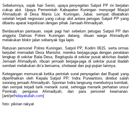
Sebelumnya, sejak hari Senin, upaya penyegelan Satpol PP ini berjalan
cukup alot. Upaya Pemerintah Kabupaten Kuningan menyegel Masjid
Ahmadiyah di Desa Manis Lor, Kuningan, Jabar, sempat dibatalkan
setelah terjadi negosiasi yang cukup alot antara petugas Satpol PP yang
dibantu aparat kepolisian dengan pihak Jamaah Ahmadiyah.
Berdasarkan pantauan, sejak pagi hari sebelum petugas Satpol PP dan
anggota Dalmas Polres Kuningan datang, ribuan warga Ahmadiyah
melakukan blokir jalan sebanyak tiga lapis.
Ratusan personel Polres Kuningan, Satpol PP, Kodim 0615, serta ormas
berjubel memadati Desa Manislor, mereka berjaga-jaga dengan peralatan
lengkap di sekitar Balai Desa. Begitupula di sekitar pusat aktivitas ibadah
Jemaah Ahmadiyah, ribuan jemaah berjaga-jaga di sekitar pusat ibadah
sembari melakukan do’a bersama, sholawat dan puji-pujian lainnya.
Ketegangan memuncak ketika perintah surat penyegelan dari Bupati yang
diperlihatkan oleh Kepala Satpol PP, Indra Purwantoro, direbut salah
seorang jemaah Ahmadiyah. Spontan Indra langsung merebutnya kembali,
dan sempat terjadi tarik menarik surat, sehingga menarik perhatian unsur
Pemkab, pengurus Ahmadiyah, dan para personel keamanan.
[ant/pr/
hidayatullah.com
]
foto: pikiran rakyat