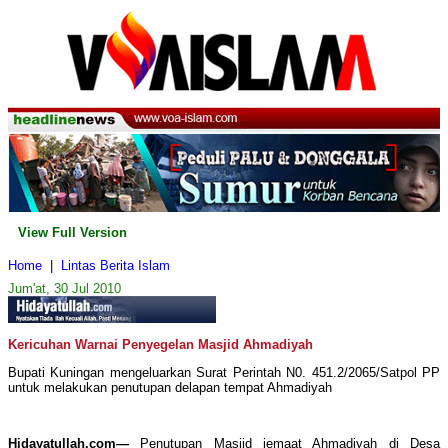
View Full Version
Home
|
Lintas Berita Islam
Jum'at, 30 Jul 2010
Kericuhan Warnai Penyegelan Masjid Ahmadiyah
Bupati Kuningan mengeluarkan Surat Perintah N0. 451.2/2065/Satpol PP
untuk melakukan penutupan delapan tempat Ahmadiyah
Hidayatullah.com—
Penutupan Masjid jemaat Ahmadiyah di Desa