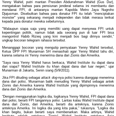
Yenny Wahid, putri mantan Presiden Abdurrahman Wahid (Gus Dur),
mengatakan bahwa para pensiunan jenderal selama ini membantu dan
mendanai FPI, di antaranya mantan Kapolda Metro Jaya Nugroho
Djajusman. Disebutkan bahwa para donatur FPI itu telah "menciptakan
monster" yang sekarang menjadi independen dan tidak merasa terikat
kepada para donatur mereka sebelumnya.
"Walaupun siapa saja yang memiliki uang dapat menyewa FPI untuk
kepentingan politik, namun tidak ada seorang pun di luar FPI bisa
mengontrol Habib Rizieq yang kini menjadi bos bagi dirinya sendiri,”
ungkap bocoran telegram rahasia tersebut.
Menanggapi bocoran yang mengutip pernyataan Yenny Wahid tersebut,
Ketua DPP FPI Munarman SH menasihati agar Yenny Wahid tahu diri,
karena selama ini Yenny menerima dana dari Zionis dan Amerika.
“Saya rasa Yenny Wahid harus berkaca, Wahid Institute itu dapat dana
dari siapa? Wahid Institute itu khan dapat dana dari luar negeri,” ujar
Munarman di Jakarta, Senin siang (5/9/2011).
Jika FPI dituding sebagai
attack dog
-nya polisi karena dianggap menerima
dana dari polisi, Munarman balik menuding Yenny Wahid sebagai antek
Zionis dan Amerika karena Wahid Institute yang dipimpinnya menerima
dana dari Zionis dan Amerika.
“Dengan menggunakan logika dia, logikanya Yenny Wahid, FPI dapat dana
dari polisi, berarti FPI tangannya polisi. Lantas kalau Wahid Institute dapat
dana dari Zionis, dari Amerika, berarti dia anteknya, karena Zionis
anteknya Amerika. Ini logika dia yang kita pakai,” tukasnya. “Logika dia
khan begitu, bukan berarti saya membenarkan. Maka artinya, Wahid
Institute adalah anteknya Zionis! Wahid Institute anteknya Asia