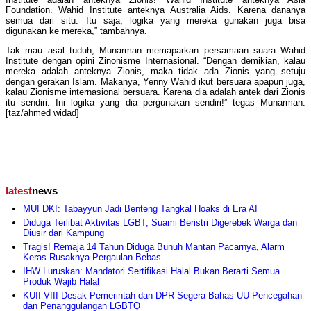
Foundation. Wahid Institute anteknya Australia Aids. Karena dananya
semua dari situ. Itu saja, logika yang mereka gunakan juga bisa
digunakan ke mereka,” tambahnya.
Tak mau asal tuduh, Munarman memaparkan persamaan suara Wahid
Institute dengan opini Zinonisme Internasional. “Dengan demikian, kalau
mereka adalah anteknya Zionis, maka tidak ada Zionis yang setuju
dengan gerakan Islam. Makanya, Yenny Wahid ikut bersuara apapun juga,
kalau Zionisme internasional bersuara. Karena dia adalah antek dari Zionis
itu sendiri. Ini logika yang dia pergunakan sendiri!” tegas Munarman.
[taz/ahmed widad]
latest
news
MUI DKI: Tabayyun Jadi Benteng Tangkal Hoaks di Era AI
Diduga Terlibat Aktivitas LGBT, Suami Beristri Digerebek Warga dan
Diusir dari Kampung
Tragis! Remaja 14 Tahun Diduga Bunuh Mantan Pacarnya, Alarm
Keras Rusaknya Pergaulan Bebas
IHW Luruskan: Mandatori Sertifikasi Halal Bukan Berarti Semua
Produk Wajib Halal
KUII VIII Desak Pemerintah dan DPR Segera Bahas UU Pencegahan
dan Penanggulangan LGBTQ