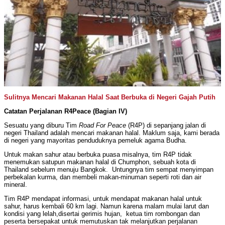
Sulitnya Mencari Makanan Halal Saat Berbuka di Negeri Gajah Putih
Catatan Perjalanan R4Peace (Bagian IV)
Sesuatu yang diburu Tim
Road For Peace
(R4P) di sepanjang jalan di
negeri Thailand adalah mencari makanan halal. Maklum saja, kami berada
di negeri yang mayoritas penduduknya pemeluk agama Budha.
Untuk makan sahur atau berbuka puasa misalnya, tim R4P tidak
menemukan satupun makanan halal di Chumphon, sebuah kota di
Thailand sebelum menuju Bangkok. Untungnya tim sempat menyimpan
perbekalan kurma, dan membeli makan-minuman seperti roti dan air
mineral.
Tim R4P mendapat informasi, untuk mendapat makanan halal untuk
sahur, harus kembali 60 km lagi. Namun karena malam mulai larut dan
kondisi yang lelah,disertai gerimis hujan, ketua tim rombongan dan
peserta bersepakat untuk memutuskan tak melanjutkan perjalanan