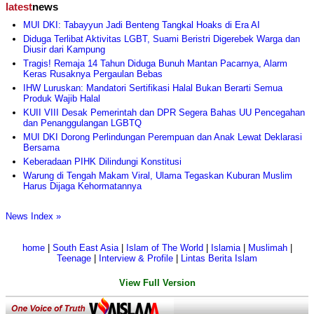
latest
news
MUI DKI: Tabayyun Jadi Benteng Tangkal Hoaks di Era AI
Diduga Terlibat Aktivitas LGBT, Suami Beristri Digerebek Warga dan
Diusir dari Kampung
Tragis! Remaja 14 Tahun Diduga Bunuh Mantan Pacarnya, Alarm
Keras Rusaknya Pergaulan Bebas
IHW Luruskan: Mandatori Sertifikasi Halal Bukan Berarti Semua
Produk Wajib Halal
KUII VIII Desak Pemerintah dan DPR Segera Bahas UU Pencegahan
dan Penanggulangan LGBTQ
MUI DKI Dorong Perlindungan Perempuan dan Anak Lewat Deklarasi
Bersama
Keberadaan PIHK Dilindungi Konstitusi
Warung di Tengah Makam Viral, Ulama Tegaskan Kuburan Muslim
Harus Dijaga Kehormatannya
News Index »
home
|
South East Asia
|
Islam of The World
|
Islamia
|
Muslimah
|
Teenage
|
Interview & Profile
|
Lintas Berita Islam
View Full Version