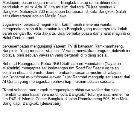
Meskipun, bukan negara muslim, Bangkok cukup ramai dihuni oleh
penduduk muslim. Ada 10 juta muslim dari total 70 juta penduduk
Bangkok. Sebanyak 200 masjid pun bertebaran di kota Bangkok. Salah
satu diantaranya adalah Masjid Jawa.
Juga,meski berada di negeri kafir, kami masih menemui wanita
mengenakan hijab di keramaian kota Bangkok yang macetnya tak kalah
parah dengan Ibu kota Jakarta. Usai berbuka puasa dan shalat maghrib di
Halal Center, kami
berkesempatan mengunjungi Yateem TV di kawasan Ramkhamhaeng,
Bangkok. Yang menarik, stasiun TV yang menyajikan program dakwah ini
dibiayai oleh sebuah yayasan yang bergerak di bidang sosial.
Rohmad Reungprach, Ketua NGO Satthachorn Foundation (Yayasan
Mukminin) mengapresiasi kedatangan tim
Road For Peace
yg telah
berjalan ribuan kilometer demi membantu sesama muslim di wilayah
lain."
Innamal mukminuuna ikhwah
," ujar Rahmad mengutip satu surat dari
Al Qur’an yang menegaskan bahwa tiap mukmin adalah saudara.
"Kami sebagai tuan rumah mengucapkan
ahlan wa sahlan
dan siap
membantu misi kalian selama di Kota Bangkok," tuturnya saat menerima
tim R4P di Islamic Center Bangkok di jalan Rhamkaraeng 506, Hua Mak,
Bang Kapi, Bangkok.
[desastian]