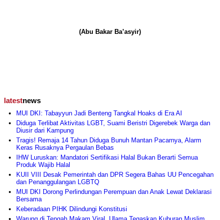
(Abu Bakar Ba’asyir)
latest
news
MUI DKI: Tabayyun Jadi Benteng Tangkal Hoaks di Era AI
Diduga Terlibat Aktivitas LGBT, Suami Beristri Digerebek Warga dan
Diusir dari Kampung
Tragis! Remaja 14 Tahun Diduga Bunuh Mantan Pacarnya, Alarm
Keras Rusaknya Pergaulan Bebas
IHW Luruskan: Mandatori Sertifikasi Halal Bukan Berarti Semua
Produk Wajib Halal
KUII VIII Desak Pemerintah dan DPR Segera Bahas UU Pencegahan
dan Penanggulangan LGBTQ
MUI DKI Dorong Perlindungan Perempuan dan Anak Lewat Deklarasi
Bersama
Keberadaan PIHK Dilindungi Konstitusi
Warung di Tengah Makam Viral, Ulama Tegaskan Kuburan Muslim