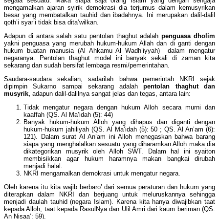
segala sesuatu. Maka siapa saja orang Islam yang dengan sengaja
mengamalkan ajaran syirik demokrasi dia terjumus dalam kemusyrikan
besar yang membatalkan tauhid dan ibadahnya. Ini merupakan dalil-dalil
qoth’i syar’i tidak bisa dita’wilkan.
Adapun di antara salah satu pentolan thaghut adalah
penguasa dholim
yakni penguasa yang merubah hukum-hukum Allah dan di ganti dengan
hukum buatan manusia (Al Ahkamu Al Wadh’iyyah) dalam mengatur
negaranya. Pentolan thaghut model ini banyak sekali di zaman kita
sekarang dan sudah bersifat lembaga resmi/pemerintahan.
Saudara-saudara sekalian, sadarilah bahwa pemerintah NKRI sejak
dipimpin Sukarno sampai sekarang adalah
pentolan thaghut dan
musyrik,
adapun dalil-dalilnya sangat jelas dan tegas, antara lain:
Tidak mengatur negara dengan hukum Alloh secara murni dan
kaaffah (QS. Al Ma’idah (5): 44)
Banyak hukum-hukum Alloh yang dihapus dan diganti dengan
hukum-hukum jahiliyah (QS. Al Ma’idah (5): 50 ; QS. Al An’am (6):
121). Dalam surat Al An’am ini Alloh menegaskan bahwa barang
siapa yang menghalalkan sesuatu yang diharamkan Alloh maka dia
dikategorikan musyrik oleh Alloh SWT. Dalam hal ini syaiton
membisikkan agar hukum haramnya makan bangkai dirubah
menjadi halal.
NKRI mengamalkan demokrasi untuk mengatur negara.
Oleh karena itu kita wajib berbaro’ dari semua peraturan dan hukum yang
diterapkan dalam NKRI dan berjuang untuk meluruskannya sehingga
menjadi daulah tauhid (negara Islam). Karena kita hanya diwajibkan taat
kepada Alloh, taat kepada RasulNya dan Ulil Amri dari kaum beriman (QS.
An Nisaa’: 59).