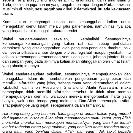
seperti Partai Masyumi di Indonesia, FIS di Al Jazair dan Partai Islam di
Turki, demikian juga hari ini yang tengah menimpa dengan Partai Ikhwanul
Muslimin di Mesir,
sesungguhnya dibalik demokrasi itu ada kekuasaan
tirani.
Kami cukup menghargai usaha dan kesungguhan kalian untuk
menegakkan dienul Islam melalui jalur parlementer, namun hasilnya apa
yang terjadi ibarat menggali kuburan sendiri.
Wahai saudara-saudara sekalian, ketahuilah! Sesungguhnya
kemenangan-kemenangan yang kalian raih dari setiap perhelatan
demokrasi yang diselenggarakan oleh penguasa-penguasa thaghut, baik
dari pesta pilkada sampai dengan pilpres, legislatif maupun yudikatif, itu
adalah kemenangan-kemenangan semu dan palsu, jabatan-jabatan fitnah
dan sampah yang pada akhirnya kalian akan ditinggalkan oleh umat Islam
yang shodiq imannya.
Wahai saudara-saudara sekalian, sesungguhnya memperjuangkan dan
menegakkan Islam itu membutuhkan pengorbanan yang besar dan
memiliki sifat-sifat yang jelas, sebagaimana yang diterangkan di dalam
Kitabulloh dan siroh Rosululloh Shallallohu ‘Alaihi Wassalam, maka
barangsiapa tidak memiliki sifat-sifat tersebut, ia tidak akan mampu
memperjuangkan dien ini, walaupun mereka mengorbankan harta yang
banyak, waktu dan tenaga yang maksimal. Dan Alloh menerangkan sifat-
sifat pejuang-pejuang sejati sebagaimana dalam firmanNya:
Hai orang-orang yang beriman, barangsiapa di antara kalian yang murtad
dari agamanya, niscaya Allah akan mendatangkan suatu kaum yang Allah
mencintai mereka dan merekapun mencintaiNya, yang bersikap lemah
lembut terhadap orang yang mukmin, yang bersikap keras terhadap orang-
orang kafir, yang berjihad dijalan Allah, dan yang tidak takut kepada