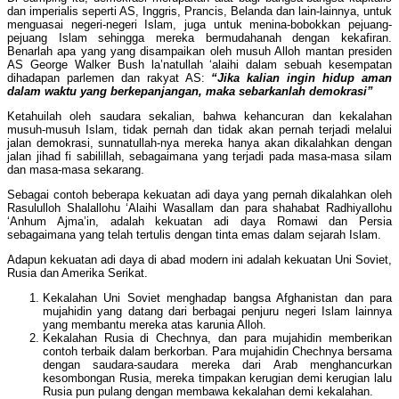
dan imperialis seperti AS, Inggris, Prancis, Belanda dan lain-lainnya, untuk
menguasai negeri-negeri Islam, juga untuk menina-bobokkan pejuang-
pejuang Islam sehingga mereka bermudahanah dengan kekafiran.
Benarlah apa yang yang disampaikan oleh musuh Alloh mantan presiden
AS George Walker Bush la’natullah ‘alaihi dalam sebuah kesempatan
dihadapan parlemen dan rakyat AS:
“Jika kalian ingin hidup aman
dalam waktu yang berkepanjangan, maka sebarkanlah demokrasi”
Ketahuilah oleh saudara sekalian, bahwa kehancuran dan kekalahan
musuh-musuh Islam, tidak pernah dan tidak akan pernah terjadi melalui
jalan demokrasi, sunnatullah-nya mereka hanya akan dikalahkan dengan
jalan jihad fi sabilillah, sebagaimana yang terjadi pada masa-masa silam
dan masa-masa sekarang.
Sebagai contoh beberapa kekuatan adi daya yang pernah dikalahkan oleh
Rasululloh Shalallohu ‘Alaihi Wasallam dan para shahabat Radhiyallohu
‘Anhum Ajma’in, adalah kekuatan adi daya Romawi dan Persia
sebagaimana yang telah tertulis dengan tinta emas dalam sejarah Islam.
Adapun kekuatan adi daya di abad modern ini adalah kekuatan Uni Soviet,
Rusia dan Amerika Serikat.
Kekalahan Uni Soviet menghadap bangsa Afghanistan dan para
mujahidin yang datang dari berbagai penjuru negeri Islam lainnya
yang membantu mereka atas karunia Alloh.
Kekalahan Rusia di Chechnya, dan para mujahidin memberikan
contoh terbaik dalam berkorban. Para mujahidin Chechnya bersama
dengan saudara-saudara mereka dari Arab menghancurkan
kesombongan Rusia, mereka timpakan kerugian demi kerugian lalu
Rusia pun pulang dengan membawa kekalahan demi kekalahan.