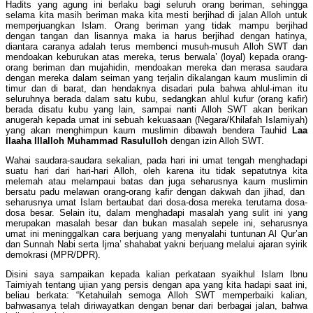
Hadits yang agung ini berlaku bagi seluruh orang beriman, sehingga
selama kita masih beriman maka kita mesti berjihad di jalan Alloh untuk
memperjuangkan Islam. Orang beriman yang tidak mampu berjihad
dengan tangan dan lisannya maka ia harus berjihad dengan hatinya,
diantara caranya adalah terus membenci musuh-musuh Alloh SWT dan
mendoakan keburukan atas mereka, terus berwala’ (loyal) kepada orang-
orang beriman dan mujahidin, mendoakan mereka dan merasa saudara
dengan mereka dalam seiman yang terjalin dikalangan kaum muslimin di
timur dan di barat, dan hendaknya disadari pula bahwa ahlul-iman itu
seluruhnya berada dalam satu kubu, sedangkan ahlul kufur (orang kafir)
berada disatu kubu yang lain, sampai nanti Alloh SWT akan berikan
anugerah kepada umat ini sebuah kekuasaan (Negara/Khilafah Islamiyah)
yang akan menghimpun kaum muslimin dibawah bendera Tauhid
Laa
Ilaaha Illalloh Muhammad Rasululloh
dengan izin Alloh SWT.
Wahai saudara-saudara sekalian, pada hari ini umat tengah menghadapi
suatu hari dari hari-hari Alloh, oleh karena itu tidak sepatutnya kita
melemah atau melampaui batas dan juga seharusnya kaum muslimin
bersatu padu melawan orang-orang kafir dengan dakwah dan jihad, dan
seharusnya umat Islam bertaubat dari dosa-dosa mereka terutama dosa-
dosa besar. Selain itu, dalam menghadapi masalah yang sulit ini yang
merupakan masalah besar dan bukan masalah sepele ini, seharusnya
umat ini meninggalkan cara berjuang yang menyalahi tuntunan Al Qur’an
dan Sunnah Nabi serta Ijma’ shahabat yakni berjuang melalui ajaran syirik
demokrasi (MPR/DPR).
Disini saya sampaikan kepada kalian perkataan syaikhul Islam Ibnu
Taimiyah tentang ujian yang persis dengan apa yang kita hadapi saat ini,
beliau berkata: “Ketahuilah semoga Alloh SWT memperbaiki kalian,
bahwasanya telah diriwayatkan dengan benar dari berbagai jalan, bahwa