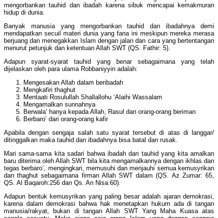
mengorbankan tauhid dan ibadah karena sibuk mencapai kemakmuran
hidup di dunia.
Banyak manusia yang mengorbankan tauhid dan ibadahnya demi
mendapatkan secuil materi dunia yang fana ini meskipun mereka merasa
berjuang dan menegakkan Islam dengan jalan dan cara yang bertentangan
menurut petunjuk dan ketentuan Allah SWT (QS. Fathir: 5).
Adapun syarat-syarat tauhid yang benar sebagaimana yang telah
dijelaskan oleh para ulama Robbaniyyin adalah:
Mengesakan Allah dalam beribadah
Mengkafiri thaghut
Mentaati Rosulullah Shallallohu ‘Alaihi Wassalam
Mengamalkan sunnahnya
Berwala’ hanya kepada Allah, Rasul dan orang-orang beriman
Berbaro’ dari orang-orang kafir
Apabila dengan sengaja salah satu syarat tersebut di atas di langgar/
ditinggalkan maka tauhid dan ibadahnya bisa batal dan rusak.
Mari sama-sama kita sadari bahwa ibadah dan tauhid yang kita amalkan
baru diterima oleh Allah SWT bila kita mengamalkannya dengan ikhlas dan
tegas berbaro’, mengingkari, memusuhi dan menjauhi semua kemusyrikan
dan thaghut sebagaimana firman Allah SWT dalam (QS. Az Zumar: 65,
QS. Al Baqaroh:256 dan Qs. An Nisa:60).
Adapun bentuk kemusyrikan yang paling besar adalah ajaran demokrasi,
karena dalam demokrasi bahwa hak menetapkan hukum ada di tangan
manusia/rakyat, bukan di tangan Allah SWT Yang Maha Kuasa atas