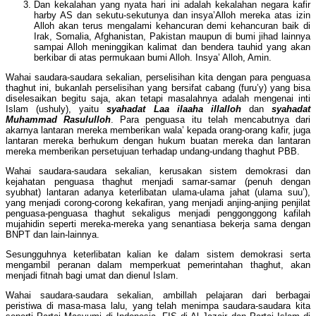
Dan kekalahan yang nyata hari ini adalah kekalahan negara kafir
harby AS dan sekutu-sekutunya dan insya’Alloh mereka atas izin
Alloh akan terus mengalami kehancuran demi kehancuran baik di
Irak, Somalia, Afghanistan, Pakistan maupun di bumi jihad lainnya
sampai Alloh meninggikan kalimat dan bendera tauhid yang akan
berkibar di atas permukaan bumi Alloh. Insya’ Alloh, Amin.
Wahai saudara-saudara sekalian, perselisihan kita dengan para penguasa
thaghut ini, bukanlah perselisihan yang bersifat cabang (furu’y) yang bisa
diselesaikan begitu saja, akan tetapi masalahnya adalah mengenai inti
Islam (ushuly), yaitu
syahadat
Laa ilaaha illalloh
dan
syahadat
Muhammad Rasululloh
. Para penguasa itu telah mencabutnya dari
akarnya lantaran mereka memberikan wala’ kepada orang-orang kafir, juga
lantaran mereka berhukum dengan hukum buatan mereka dan lantaran
mereka memberikan persetujuan terhadap undang-undang thaghut PBB.
Wahai saudara-saudara sekalian, kerusakan sistem demokrasi dan
kejahatan penguasa thaghut menjadi samar-samar (penuh dengan
syubhat) lantaran adanya keterlibatan ulama-ulama jahat (ulama suu’),
yang menjadi corong-corong kekafiran, yang menjadi anjing-anjing penjilat
penguasa-penguasa thaghut sekaligus menjadi penggonggong kafilah
mujahidin seperti mereka-mereka yang senantiasa bekerja sama dengan
BNPT dan lain-lainnya.
Sesungguhnya keterlibatan kalian ke dalam sistem demokrasi serta
mengambil peranan dalam memperkuat pemerintahan thaghut, akan
menjadi fitnah bagi umat dan dienul Islam.
Wahai saudara-saudara sekalian, ambillah pelajaran dari berbagai
peristiwa di masa-masa lalu, yang telah menimpa saudara-saudara kita