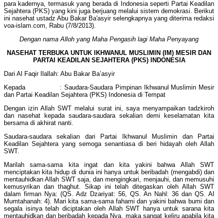
para kadernya, termasuk yang berada di Indonesia seperti Partai Keadilan
Sejahtera (PKS) yang kini juga berjuang melalui sistem demokrasi. Berikut
ini nasehat ustadz Abu Bakar Ba'asyir selengkapnya yang diterima redaksi
voa-islam.com, Rabu (7/8/2013).
Dengan nama Alloh yang Maha Pengasih lagi Maha Penyayang
NASEHAT TERBUKA UNTUK IKHWANUL MUSLIMIN (IM) MESIR DAN
PARTAI KEADILAN SEJAHTERA (PKS) INDONESIA
Dari Al Faqir Ilallah: Abu Bakar Ba’asyir
Kepada : Saudara-Saudara Pimpinan Ikhwanul Muslimin Mesir
dan Partai Keadilan Sejahtera (PKS) Indonesia di Tempat
Dengan izin Allah SWT melalui surat ini, saya menyampaikan tadzkiroh
dan nasehat kepada saudara-saudara sekalian demi keselamatan kita
bersama di akhirat nanti.
Saudara-saudara sekalian dari Partai Ikhwanul Muslimin dan Partai
Keadilan Sejahtera yang semoga senantiasa di beri hidayah oleh Allah
SWT.
Marilah sama-sama kita ingat dan kita yakini bahwa Allah SWT
menciptakan kita hidup di dunia ini hanya untuk beribadah (mengabdi) dan
mentauhidkan Allah SWT saja, dan mengingkari, menjauhi, dan memusuhi
kemusyrikan dan thaghut. Sikap ini telah ditegaskan oleh Allah SWT
dalam firman Nya: (QS. Adz Dzariyat: 56, QS. An Nahl: 36 dan QS. Al
Mumtahanah: 4). Mari kita sama-sama fahami dan yakini bahwa bumi dan
segala isinya telah diciptakan oleh Allah SWT hanya untuk sarana kita
mentauhidkan dan beribadah kepada Nya, maka sangat keliru apabila kita