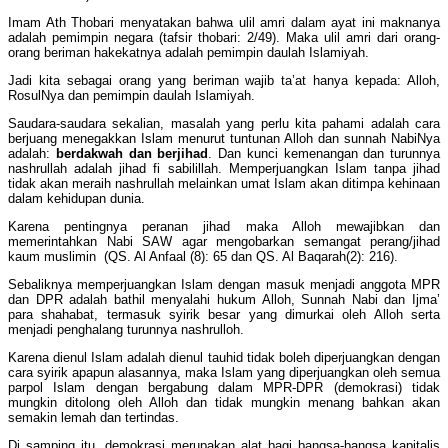
Imam Ath Thobari menyatakan bahwa ulil amri dalam ayat ini maknanya
adalah pemimpin negara (tafsir thobari: 2/49). Maka ulil amri dari orang-
orang beriman hakekatnya adalah pemimpin daulah Islamiyah.
Jadi kita sebagai orang yang beriman wajib ta’at hanya kepada: Alloh,
RosulNya dan pemimpin daulah Islamiyah.
Saudara-saudara sekalian, masalah yang perlu kita pahami adalah cara
berjuang menegakkan Islam menurut tuntunan Alloh dan sunnah NabiNya
adalah:
berdakwah dan berjihad
. Dan kunci kemenangan dan turunnya
nashrullah adalah jihad fi sabilillah. Memperjuangkan Islam tanpa jihad
tidak akan meraih nashrullah melainkan umat Islam akan ditimpa kehinaan
dalam kehidupan dunia.
Karena pentingnya peranan jihad maka Alloh mewajibkan dan
memerintahkan Nabi SAW agar mengobarkan semangat perang/jihad
kaum muslimin (QS. Al Anfaal (8): 65 dan QS. Al Baqarah(2): 216).
Sebaliknya memperjuangkan Islam dengan masuk menjadi anggota MPR
dan DPR adalah bathil menyalahi hukum Alloh, Sunnah Nabi dan Ijma’
para shahabat, termasuk syirik besar yang dimurkai oleh Alloh serta
menjadi penghalang turunnya nashrulloh.
Karena dienul Islam adalah dienul tauhid tidak boleh diperjuangkan dengan
cara syirik apapun alasannya, maka Islam yang diperjuangkan oleh semua
parpol Islam dengan bergabung dalam MPR-DPR (demokrasi) tidak
mungkin ditolong oleh Alloh dan tidak mungkin menang bahkan akan
semakin lemah dan tertindas.
Di samping itu, demokrasi merupakan alat bagi bangsa-bangsa kapitalis