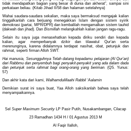
tidak mendapatkan bagian yang besar di dunia dan akherat”, sampai sini
perkataan beliau. (Kitab Jihad II/58 dan halaman setelahnya)
Wahai saudara-saudara sekalian, maka saya bermaksud mengajak kalian
tinggalkanlah cara berjuang menegakkan Islam dengan sistem syirik
demokrasi (partai, MPR/DPR) dan kembalilah mengamalkan sistem tauhid
(dakwah dan jihad). Dan
Bismillah
melangkahlah kalian jangan ragu-ragu.
Selain itu saya juga menasehatkan kepada diriku sendiri dan kepada
kalian, agar memperbanyak dzikir dan tilawatul Qur’an serta
merenunginya, karena didalamnya terdapat nasihat, obat, petunjuk dan
rahmat, seperti firman Alloh SWT:
Hai manusia, Sesungguhnya Telah datang kepadamu pelajaran (Al Qur’an)
dari Rabbmu dan penyembuh bagi penyakit-penyakit yang ada dalam dada
dan petunjuk serta rahmat bagi orang-orang yang beriman.
(QS. Yunus:
57)
Dan akhir kata dari kami,
Walhamdulillaahi Rabbil ‘Aalamin
Demikian surat ini saya buat, Yaa Alloh saksikanlah bahwa saya telah
menyampaikannya.
Sel
Super Maximum Security
LP Pasir Putih, Nusakambangan, Cilacap
23 Ramadhan 1434 H / 01 Agustus 2013 M
Al Faqir Ilalloh,