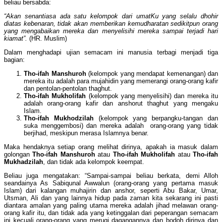
beliau bersabda:
“Akan senantiasa ada satu kelompok dari umatKu yang selalu dhohir
diatas kebenaran, tidak akan memberikan kemudharatan sedikitpun orang
yang mengabaikan mereka dan menyelisihi mereka sampai terjadi hari
kiamat”.
(HR. Muslim)
Dalam menghadapi ujian semacam ini manusia terbagi menjadi tiga
bagian:
Tho-ifah Manshuroh
(kelompok yang mendapat kemenangan) dan
mereka itu adalah para mujahidin yang memerangi orang-orang kafir
dan pentolan-pentolan thaghut.
Tho-ifah Mukholifah
(kelompok yang menyelisihi) dan mereka itu
adalah orang-orang kafir dan anshorut thaghut yang mengaku
Islam.
Tho-ifah Mukhodzilah
(kelompok yang berpangku-tangan dan
suka menggembosi) dan mereka adalah orang-orang yang tidak
berjihad, meskipun merasa Islamnya benar.
Maka hendaknya setiap orang melihat dirinya, apakah ia masuk dalam
golongan
Tho-ifah Manshuroh
atau
Tho-ifah Mukholifah
atau
Tho-ifah
Mukhadzilah
, dan tidak ada kelompok keempat.
Beliau juga mengatakan: “Sampai-sampai beliau berkata, demi Alloh
seandainya As Sabiqunal Awwalun (orang-orang yang pertama masuk
Islam) dari kalangan muhajirin dan anshor, seperti Abu Bakar, Umar,
Utsman, Ali dan yang lainnya hidup pada zaman kita sekarang ini pasti
diantara amalan yang paling utama mereka adalah jihad melawan orang-
orang kafir itu, dan tidak ada yang ketinggalan dari peperangan semacam
ini kecuali orang-orang yang merugi dagangannya dan bodoh dirinya dan