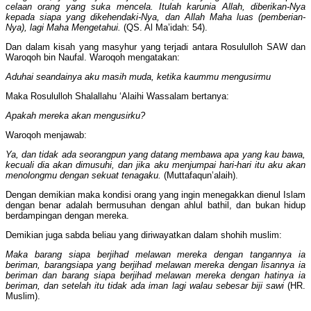
celaan orang yang suka mencela. Itulah karunia Allah, diberikan-Nya
kepada siapa yang dikehendaki-Nya, dan Allah Maha luas (pemberian-
Nya), lagi Maha Mengetahui.
(QS. Al Ma’idah: 54).
Dan dalam kisah yang masyhur yang terjadi antara Rosululloh SAW dan
Waroqoh bin Naufal. Waroqoh mengatakan:
Aduhai seandainya aku masih muda, ketika kaummu mengusirmu
Maka Rosululloh Shalallahu ‘Alaihi Wassalam bertanya:
Apakah mereka akan mengusirku?
Waroqoh menjawab:
Ya, dan tidak ada seorangpun yang datang membawa apa yang kau bawa,
kecuali dia akan dimusuhi, dan jika aku menjumpai hari-hari itu aku akan
menolongmu dengan sekuat tenagaku.
(Muttafaqun’alaih).
Dengan demikian maka kondisi orang yang ingin menegakkan dienul Islam
dengan benar adalah bermusuhan dengan ahlul bathil, dan bukan hidup
berdampingan dengan mereka.
Demikian juga sabda beliau yang diriwayatkan dalam shohih muslim:
Maka barang siapa berjihad melawan mereka dengan tangannya ia
beriman, barangsiapa yang berjihad melawan mereka dengan lisannya ia
beriman dan barang siapa berjihad melawan mereka dengan hatinya ia
beriman, dan setelah itu tidak ada iman lagi walau sebesar biji sawi
(HR.
Muslim).