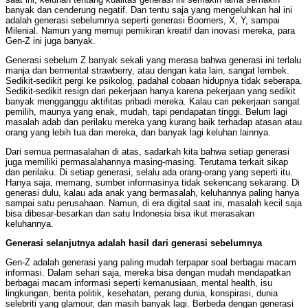
banyak dan cenderung negatif. Dan tentu saja yang mengeluhkan hal ini
adalah generasi sebelumnya seperti generasi Boomers, X, Y, sampai
Milenial. Namun yang memuji pemikiran kreatif dan inovasi mereka, para
Gen-Z ini juga banyak.
Generasi sebelum Z banyak sekali yang merasa bahwa generasi ini terlalu
manja dan bermental strawberry, atau dengan kata lain, sangat lembek.
Sedikit-sedikit pergi ke psikolog, padahal cobaan hidupnya tidak seberapa.
Sedikit-sedikit resign dari pekerjaan hanya karena pekerjaan yang sedikit
banyak mengganggu aktifitas pribadi mereka. Kalau cari pekerjaan sangat
pemilih, maunya yang enak, mudah, tapi pendapatan tinggi. Belum lagi
masalah adab dan perilaku mereka yang kurang baik terhadap atasan atau
orang yang lebih tua dari mereka, dan banyak lagi keluhan lainnya.
Dari semua permasalahan di atas, sadarkah kita bahwa setiap generasi
juga memiliki permasalahannya masing-masing. Terutama terkait sikap
dan perilaku. Di setiap generasi, selalu ada orang-orang yang seperti itu.
Hanya saja, memang, sumber informasinya tidak sekencang sekarang. Di
generasi dulu, kalau ada anak yang bermasalah, keluhannya paling hanya
sampai satu perusahaan. Namun, di era digital saat ini, masalah kecil saja
bisa dibesar-besarkan dan satu Indonesia bisa ikut merasakan
keluhannya.
Generasi selanjutnya adalah hasil dari generasi sebelumnya
Gen-Z adalah generasi yang paling mudah terpapar soal berbagai macam
informasi. Dalam sehari saja, mereka bisa dengan mudah mendapatkan
berbagai macam informasi seperti kemanusiaan, mental health, isu
lingkungan, berita politik, kesehatan, perang dunia, konspirasi, dunia
selebriti yang glamour, dan masih banyak lagi. Berbeda dengan generasi