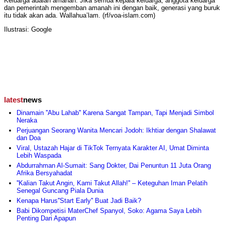
Keluarga adalah amanah. Jika semua kepala keluarga, anggota keluarga
dan pemerintah mengemban amanah ini dengan baik, generasi yang buruk
itu tidak akan ada. Wallahua’lam. (rf/voa-islam.com)
Ilustrasi: Google
latest
news
Dinamain ''Abu Lahab'' Karena Sangat Tampan, Tapi Menjadi Simbol
Neraka
Perjuangan Seorang Wanita Mencari Jodoh: Ikhtiar dengan Shalawat
dan Doa
Viral, Ustazah Hajar di TikTok Ternyata Karakter AI, Umat Diminta
Lebih Waspada
Abdurrahman Al-Sumait: Sang Dokter, Dai Penuntun 11 Juta Orang
Afrika Bersyahadat
''Kalian Takut Angin, Kami Takut Allah!'' – Keteguhan Iman Pelatih
Senegal Guncang Piala Dunia
Kenapa Harus''Start Early'' Buat Jadi Baik?
Babi Dikompetisi MaterChef Spanyol, Soko: Agama Saya Lebih
Penting Dari Apapun