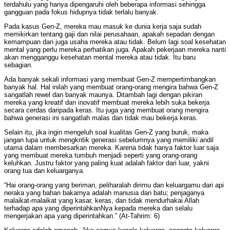
terdahulu yang hanya dipengaruhi oleh beberapa informasi sehingga
gangguan pada fokus hidupnya tidak terlalu banyak.
Pada kasus Gen-Z, mereka mau masuk ke dunia kerja saja sudah
memikirkan tentang gaji dan nilai perusahaan, apakah sepadan dengan
kemampuan dan juga usaha mereka atau tidak. Belum lagi soal kesehatan
mental yang perlu mereka perhatikan juga. Apakah pekerjaan mereka nanti
akan mengganggu kesehatan mental mereka atau tidak. Itu baru
sebagian.
Ada banyak sekali informasi yang membuat Gen-Z mempertimbangkan
banyak hal. Hal inilah yang membuat orang-orang mengira bahwa Gen-Z
sangatlah rewel dan banyak maunya. Ditambah lagi dengan pikiran
mereka yang kreatif dan inovatif membuat mereka lebih suka bekerja
secara cerdas daripada keras. Itu juga yang membuat orang mengira
bahwa generasi ini sangatlah malas dan tidak mau bekerja keras.
Selain itu, jika ingin mengeluh soal kualitas Gen-Z yang buruk, maka
jangan lupa untuk mengkritik generasi sebelumnya yang memiliki andil
utama dalam membesarkan mereka. Karena tidak hanya faktor luar saja
yang membuat mereka tumbuh menjadi seperti yang orang-orang
keluhkan. Justru faktor yang paling kuat adalah faktor dari luar, yakni
orang tua dan keluarganya.
“Hai orang-orang yang beriman, peliharalah dirimu dan keluargamu dari api
neraka yang bahan bakarnya adalah manusia dan batu; penjaganya
malaikat-malaikat yang kasar, keras, dan tidak mendurhakai Allah
terhadap apa yang diperintahkanNya kepada mereka dan selalu
mengerjakan apa yang diperintahkan.” (At-Tahrim: 6)