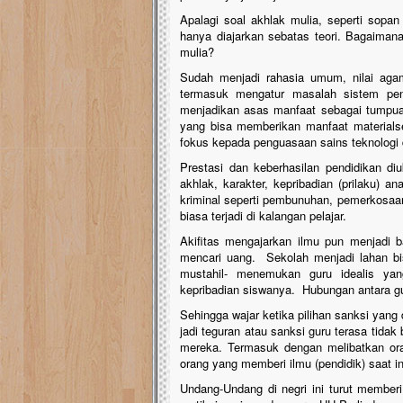
Apalagi soal akhlak mulia, seperti sopa
hanya diajarkan sebatas teori. Bagaima
mulia?
Sudah menjadi rahasia umum, nilai agama 
termasuk mengatur masalah sistem pen
menjadikan asas manfaat sebagai tumpuan,
yang bisa memberikan manfaat materialse
fokus kepada penguasaan sains teknologi 
Prestasi dan keberhasilan pendidikan diu
akhlak, karakter, kepribadian (prilaku) an
kriminal seperti pembunuhan, pemerkosaan
biasa terjadi di kalangan pelajar.
Akifitas mengajarkan ilmu pun menjadi ba
mencari uang. Sekolah menjadi lahan bis
mustahil- menemukan guru idealis ya
kepribadian siswanya. Hubungan antara g
Sehingga wajar ketika pilihan sanksi yang
jadi teguran atau sanksi guru terasa tidak
mereka. Termasuk dengan melibatkan o
orang yang memberi ilmu (pendidik) saat 
Undang-Undang di negri ini turut memberi