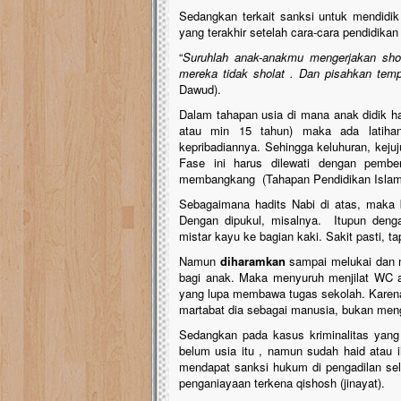
Sedangkan terkait sanksi untuk mendidi
yang terakhir setelah cara-cara pendidikan 
“
Suruhlah
anak-anakmu mengerjakan shol
mereka tidak sholat . Dan pisahkan tempa
Dawud).
Dalam tahapan usia di mana anak didik har
atau min 15 tahun) maka ada latihan-
kepribadiannya. Sehingga keluhuran, keju
Fase ini harus dilewati dengan pember
membangkang (Tahapan Pendidikan Islam ,
Sebagaimana hadits Nabi di atas, maka 
Dengan dipukul, misalnya. Itupun deng
mistar kayu ke bagian kaki. Sakit pasti, ta
Namun
diharamkan
sampai melukai dan m
bagi anak. Maka menyuruh menjilat WC at
yang lupa membawa tugas sekolah. Karen
martabat dia sebagai manusia, bukan men
Sedangkan pada kasus kriminalitas yang
belum usia itu , namun sudah haid atau 
mendapat sanksi hukum di pengadilan se
penganiayaan terkena qishosh (jinayat).