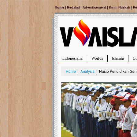
|
|
|
|
Home
Redaksi
Advertisement
Kirim Naskah
Pe
Indonesiana
Worlds
Islamia
Co
Home
|
Analysis
| Nasib Pendidikan Gen
Bantu Naura, Balit
Tumor Pembuluh D
Hidup Naura Salsabila 
rintangan yang sangat b
berusia sepuluh bulan, b
menghadapi penyakit yan
pembuluh darah berukur