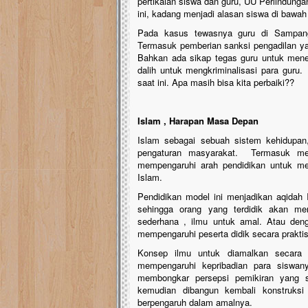
pertikaian siswa dan guru, UU Perlindung
ini, kadang menjadi alasan siswa di bawah 1
Pada kasus tewasnya guru di Sampang
Termasuk pemberian sanksi pengadilan yan
Bahkan ada sikap tegas guru untuk menegu
dalih untuk mengkriminalisasi para guru. 
saat ini. Apa masih bisa kita perbaiki??
Islam , Harapan Masa Depan
Islam sebagai sebuah sistem kehidupan
pengaturan masyarakat. Termasuk meng
mempengaruhi arah pendidikan untuk mela
Islam.
Pendidikan model ini menjadikan aqidah I
sehingga orang yang terdidik akan m
sederhana , ilmu untuk amal. Atau deng
mempengaruhi peserta didik secara praktis
Konsep ilmu untuk diamalkan secara 
mempengaruhi kepribadian para siswan
membongkar persepsi pemikiran yang s
kemudian dibangun kembali konstruks
berpengaruh dalam amalnya.