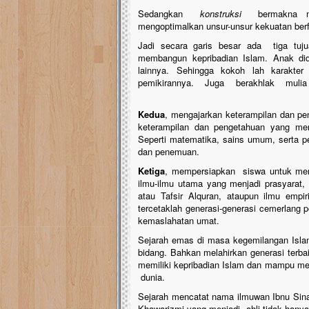
Sedangkan
konstruksi
bermakna men
mengoptimalkan unsur-unsur kekuatan berf
Jadi secara garis besar ada tiga tuj
membangun kepribadian Islam. Anak did
lainnya. Sehingga kokoh lah karakter 
pemikirannya. Juga berakhlak mulia
Kedua
, mengajarkan keterampilan dan pen
keterampilan dan pengetahuan yang mer
Seperti matematika, sains umum, serta p
dan penemuan.
Ketiga
, mempersiapkan siswa untuk memas
ilmu-ilmu utama yang menjadi prasyarat,
atau Tafsir Alquran, ataupun ilmu empir
tercetaklah generasi-generasi cemerlang 
kemaslahatan umat.
Sejarah emas di masa kegemilangan Islam
bidang. Bahkan melahirkan generasi terbaik
memiliki kepribadian Islam dan mampu m
dunia.
Sejarah mencatat nama ilmuwan Ibnu Sina
Khawarizmi yang menjadi ahli tidak hanya d