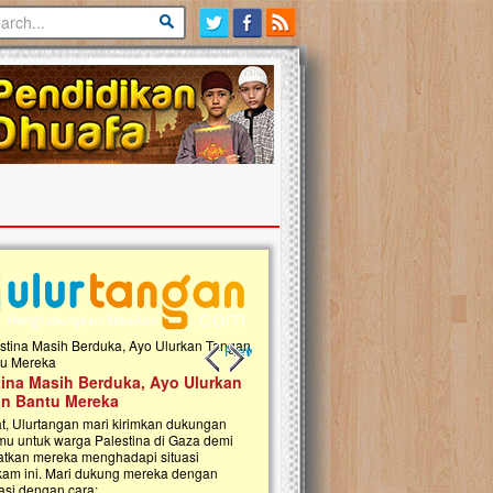
Previous slide
Next slide
tina Masih Berduka, Ayo Ulurkan
Open Donasi Wakaf Pembangu
n Bantu Mereka
Rumah Qur'an & TK Islam Terp
t, Ulurtangan mari kirimkan dukungan
Najjah di Jonggol
mu untuk warga Palestina di Gaza demi
tkan mereka menghadapi situasi
Saat ini, Ulurtangan bersama Yayasan 
am ini. Mari dukung mereka dengan
Najjahtul Islam Jonggol sedang merintis
si dengan cara:...
pembangunan Rumah Qur’an dan Tama