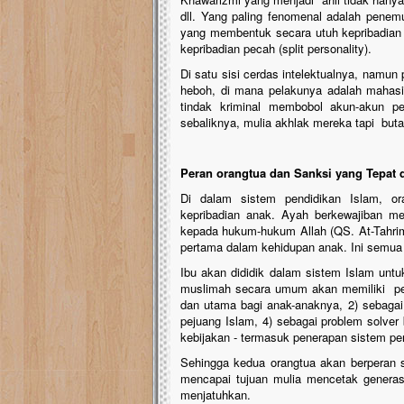
dll. Yang paling fenomenal adalah penem
yang membentuk secara utuh kepribadian m
kepribadian pecah (split personality).
Di satu sisi cerdas intelektualnya, namun
heboh, di mana pelakunya adalah mahasis
tindak kriminal membobol akun-akun p
sebaliknya, mulia akhlak mereka tapi but
Peran orangtua dan Sanksi yang Tepat 
Di dalam sistem pendidikan Islam, or
kepribadian anak. Ayah berkewajiban men
kepada hukum-hukum Allah (QS. At-Tahrim
pertama dalam kehidupan anak. Ini semua
Ibu akan dididik dalam sistem Islam untuk
muslimah secara umum akan memiliki peran
dan utama bagi anak-anaknya, 2) sebagai
pejuang Islam, 4) sebagai problem solver
kebijakan - termasuk penerapan sistem pe
Sehingga kedua orangtua akan berperan s
mencapai tujuan mulia mencetak generasi
menjatuhkan.