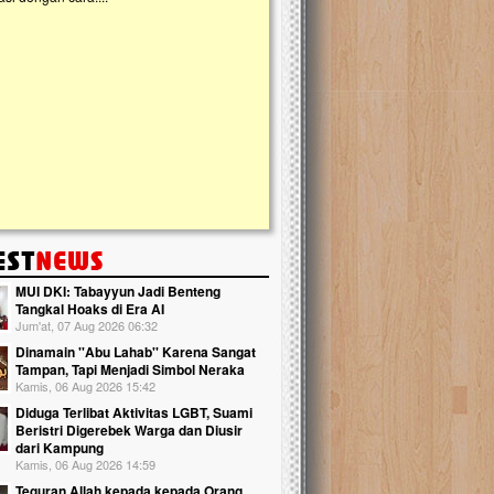
kanak Islam Terpadu (TKIT) An Najjah d
Gedung Majelis Taklim di Jonggol,...
MUI DKI: Tabayyun Jadi Benteng
Tangkal Hoaks di Era AI
Jum'at, 07 Aug 2026 06:32
Dinamain ''Abu Lahab'' Karena Sangat
Tampan, Tapi Menjadi Simbol Neraka
Kamis, 06 Aug 2026 15:42
Diduga Terlibat Aktivitas LGBT, Suami
Beristri Digerebek Warga dan Diusir
dari Kampung
Kamis, 06 Aug 2026 14:59
Teguran Allah kepada kepada Orang