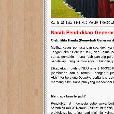
Kamis, 23 Safar 1448 H / 3 Mei 2018 06:20 w
Nasib Pendidikan Genera
Oleh: Mila Hanifa (Pemerhati Generasi 
Melihat kasus pemasangan spanduk yang m
Tengah akhir Pebruari lalu, dan kasus 
sama, semakin menambah panjang persoal
peristiwa kurang harmonisnya hubungan gu
Dikabarkan oleh SINDOnews ( 16/3/2018
(pemberian sanksi tertentu dengan tuj
Akhirnya berujung
booming
beritanya. Buk
memang bikin siapa pun yang mendengar ka
Mengapa bisa terjadi?
Pendidikan di Indonesia sebenarnya ber
berakhlak mulia. Namun kalimat ini manis
prakteknya justru jauh dari nilai-nilai kei