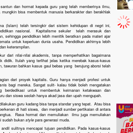
n santun dan hormat kepada guru yang telah memberinya ilmu,
na mungkin bisa membentuk manusia berkarakter dan berakhlak
(Islam) telah tersingkir dari sistem kehidupan di negri ini,
didikan nasional. Kapitalisme sekuler telah merasuk dan
 sehingga pendidikan lebih menitik beratkan pada materi ajar
mata untuk keperluan dunia usaha. Pendidikan akhirnya lebih
dan keterampilan.
kur dari nilai-nilai akademis, tanpa memperhatikan bagaimana
ak didik. Itulah yang terlihat jelas ketika merebak kasus-kasus
, tawuran bahkan kasus gaul bebas yang berujung aborsi telah
gian dari proyek kapitalis. Guru hanya menjadi profesi untuk
nis bagi mereka. Sangat sulit- kalau tidak boleh mengatakan
ng berdedikasi untuk membentuk keimanan ketakwaan dan
uru dan siswa seolah hanya akad jasa dan upah mengupah.
 dilakukan guru kadang bisa tanpa standar yang tepat. Atau bisa
 berkenan di hati siswa, dan menjadi sumber pertikaian di antara
rangtua. Rasa hormat dan memuliakan ilmu juga memuliakan
ini sudah bukan
style
para generasi muda.
 andil sulitnya mencapai tujuan pendidikan. Pada kasus-kasus