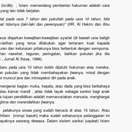
k (ta’dib) , Islam memandang pemberian hukuman adalah cara
yang lain tidak berjalan.
at pada usia 7 tahun dan pukullah pada usia 10 tahun, bila
t tidurnya (laki-laki dan perempuan)”
(HR. Al Hakim dan Abu
us diajarkan kewajiban-kewajiban syariat (di bawah usia baligh
latihan yang terus dilakukan agar tertanam kuat kepada
juran dan kelurusan prilakunya bisa terbentuk dengan sempurna.
ian nasehat, teguran, peringatan, bahkan pukulan jika dia
 Jurnal Al Ihsas, 1996).
baru pada usia 10 tahun boleh dijatuhi hukuman atas mereka.
an pukulan yang tidak membahayakan jiwanya, misal dengan
pi muncul jera dan introspeksi diri pada anak.
engenai bagian muka, kepala, atau dada yang bisa berbahaya
au kamar mandi , jelas tidak layak sebagai sanksi bagi anak
a tujuan pendidikan adalah memanusiakan manusia, menghargai
ghina dan merendahkan jiwanya.
 pelakunya siswa yang sudah berusia di atas 15 tahun. Atau
ihtilam (mimpi basah) maka sudah seharusnya pelanggaran ini
layaknya seorang dewasa. Dalam sistem sanksi (uqubat) Islam