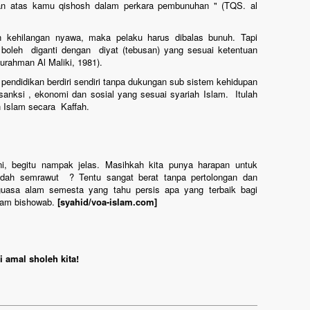
kan atas kamu qishosh dalam perkara pembunuhan " (TQS. al
n kehilangan nyawa, maka pelaku harus dibalas bunuh. Tapi
boleh diganti dengan diyat (tebusan) yang sesuai ketentuan
urahman Al Maliki, 1981).
endidikan berdiri sendiri tanpa dukungan sub sistem kehidupan
anksi , ekonomi dan sosial yang sesuai syariah Islam. Itulah
 Islam secara Kaffah.
ini, begitu nampak jelas. Masihkah kita punya harapan untuk
dah semrawut ? Tentu sangat berat tanpa pertolongan dan
guasa alam semesta yang tahu persis apa yang terbaik bagi
alam bishowab.
[syahid/voa-islam.com]
 amal sholeh kita!