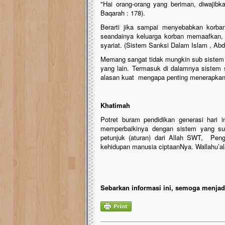
"Hai orang-orang yang beriman, diwajib
Baqarah : 178).
Berarti jika sampai menyebabkan korba
seandainya keluarga korban memaafkan, 
syariat. (Sistem Sanksi Dalam Islam , Abd
Memang sangat tidak mungkin sub sistem p
yang lain. Termasuk di dalamnya sistem s
alasan kuat mengapa penting menerapkan
Khatimah
Potret buram pendidikan generasi hari 
memperbaikinya dengan sistem yang su
petunjuk (aturan) dari Allah SWT, Pen
kehidupan manusia ciptaanNya. Wallahu’
Sebarkan informasi ini, semoga menjadi