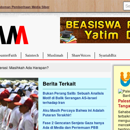
doman Pemberitaan Media Siber
unterFaith
Saintech
Muslimah
ShareVoices
SyariahBiz
erasi: Masihkah Ada Harapan?
Berita Terkait
Bukan Perang Salib: Sebuah Analisis
Motif di Balik Serangan AS-Israel
a Hebat Sembuh Dari
Pales
terhadap Iran
arah
Tanga
Aku Masih Percaya Bahwa ini Adalah
dipenuhi dengan
Sahaba
Putaran Terakhir!
erat. Meskipun baru
terbaik
ayi yang imut ini harus
mengua
Fase 2 Gencatan Senjata Gaza hanya
g dahsyat, yaitu tumor
mencek
Ada di Media dan Pertemuan PBB
an...
berdona