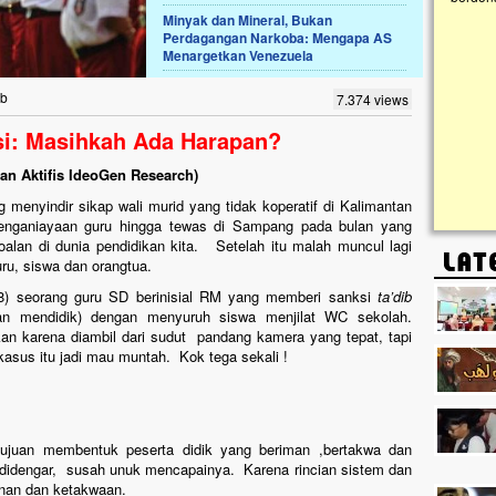
Minyak dan Mineral, Bukan
Perdagangan Narkoba: Mengapa AS
Lima Tahun Mangkrak, Masjid di
Menargetkan Venezuela
Pelosok ini Mengenaskan. Ayo Bantu.!!
Nasib masjid di Kampung Cilumbu ini sungguh
ib
7.374 views
mengenaskan. Lima tahun mangkrak, kini nyaris
tak berbentuk masjid, dipenuhi rumput liar,
si: Masihkah Ada Harapan?
berlumut, dan menghitam terpapar panas dan
hujan....
dan Aktifis IdeoGen Research)
enyindir sikap wali murid yang tidak koperatif di Kalimantan
penganiayaan guru hingga tewas di Sampang pada bulan yang
an di dunia pendidikan kita. Setelah itu malah muncul lagi
ru, siswa dan orangtua.
) seorang guru SD berinisial RM yang memberi sanksi
ta’dib
uan mendidik) dengan menyuruh siswa menjilat WC sekolah.
an karena diambil dari sudut pandang kamera yang tepat, tapi
sus itu jadi mau muntah. Kok tega sekali !
tujuan membentuk peserta didik yang beriman ,bertakwa dan
 didengar, susah unuk mencapainya. Karena rincian sistem dan
manan dan ketakwaan.