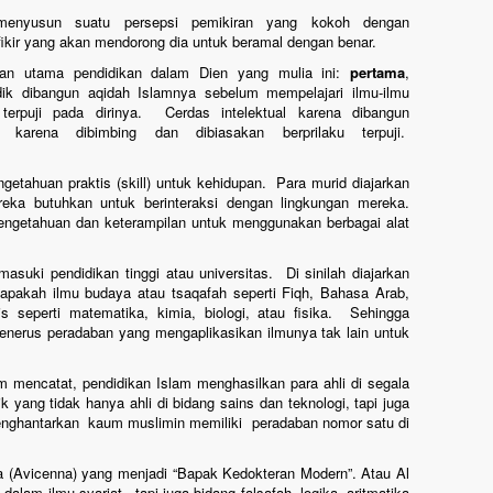
yusun suatu persepsi pemikiran yang kokoh dengan
ikir yang akan mendorong dia untuk beramal dengan benar.
uan utama pendidikan dalam Dien yang mulia ini:
pertama
,
ik dibangun aqidah Islamnya sebelum mempelajari ilmu-ilmu
terpuji pada dirinya. Cerdas intelektual karena dibangun
 karena dibimbing dan dibiasakan berprilaku terpuji.
getahuan praktis (skill) untuk kehidupan. Para murid diajarkan
eka butuhkan untuk berinteraksi dengan lingkungan mereka.
engetahuan dan keterampilan untuk menggunakan berbagai alat
uki pendidikan tinggi atau universitas. Di sinilah diajarkan
 apakah ilmu budaya atau tsaqafah seperti Fiqh, Bahasa Arab,
is seperti matematika, kimia, biologi, atau fisika. Sehingga
penerus peradaban yang mengaplikasikan ilmunya tak lain untuk
 mencatat, pendidikan Islam menghasilkan para ahli di segala
 yang tidak hanya ahli di bidang sains dan teknologi, tapi juga
enghantarkan kaum muslimin memiliki peradaban nomor satu di
 (Avicenna) yang menjadi “Bapak Kedokteran Modern”. Atau Al
alam ilmu syariat , tapi juga bidang falsafah, logika, aritmatika