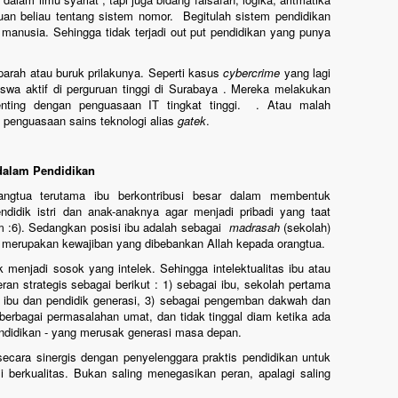
uan beliau tentang sistem nomor. Begitulah sistem pendidikan
anusia. Sehingga tidak terjadi out put pendidikan yang punya
 parah atau buruk prilakunya. Seperti kasus
cybercrime
yang lagi
wa aktif di perguruan tinggi di Surabaya . Mereka melakukan
enting dengan penguasaan IT tingkat tinggi. . Atau malah
a penguasaan sains teknologi alias
gatek
.
dalam Pendidikan
angtua terutama ibu berkontribusi besar dalam membentuk
didik istri dan anak-anaknya agar menjadi pribadi yang taat
 :6). Sedangkan posisi ibu adalah sebagai
madrasah
(sekolah)
 merupakan kewajiban yang dibebankan Allah kepada orangtua.
 menjadi sosok yang intelek. Sehingga intelektualitas ibu atau
 strategis sebagai berikut : 1) sebagai ibu, sekolah pertama
 ibu dan pendidik generasi, 3) sebagai pengemban dakwah dan
 berbagai permasalahan umat, dan tidak tinggal diam ketika ada
ndidikan - yang merusak generasi masa depan.
ecara sinergis dengan penyelenggara praktis pendidikan untuk
 berkualitas. Bukan saling menegasikan peran, apalagi saling