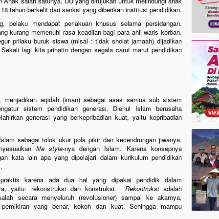
an Anak salah satunya. UU yang ditujukan untuk melindungi anak
8 tahun berkelit dari sanksi yang diberikan institusi pendidikan.
, pelaku mendapat perlakuan khusus selama persidangan.
g kurang memenuhi rasa keadilan bagi para ahli waris korban.
r prilaku buruk siswa (misal : tidak sholat jamaah) dijadikan
Sekali lagi kita prihatin dengan segala carut marut pendidikan
, menjadikan aqidah (iman) sebagai asas semua sub sistem
atur sistem pendidikan generasi. Dienul Islam berusaha
hirkan generasi yang berkepribadian kuat, yaitu kepribadian
slam sebagai tolok ukur pola pikir dan kecendrungan jiwanya,
enyesuaikan
life style
-nya dengan Islam. Karena konsepnya
an kata lain apa yang dipelajari dalam kurikulum pendidikan
.
praktis karena ada dua hal yang dipakai pendidik dalam
ya, yaitu: rekonstruksi dan konstruksi.
Rekontruksi
adalah
alah secara menyeluruh (revolusioner) sampai ke akarnya,
i pemikiran yang benar, kokoh dan kuat. Sehingga mampu