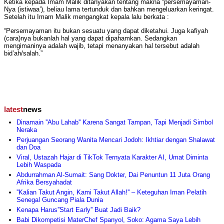
Ketika kepada Imam Malik ditanyakan tentang makna “persemayaman-
Nya (istiwaa’), beliau lama tertunduk dan bahkan mengeluarkan keringat.
Setelah itu Imam Malik mengangkat kepala lalu berkata :
“Persemayaman itu bukan sesuatu yang dapat diketahui. Juga kafiyah
(cara)nya bukanlah hal yang dapat dipahamkan. Sedangkan
mengimaninya adalah wajib, tetapi menanyakan hal tersebut adalah
bid’ah/salah.”
latest
news
Dinamain ''Abu Lahab'' Karena Sangat Tampan, Tapi Menjadi Simbol
Neraka
Perjuangan Seorang Wanita Mencari Jodoh: Ikhtiar dengan Shalawat
dan Doa
Viral, Ustazah Hajar di TikTok Ternyata Karakter AI, Umat Diminta
Lebih Waspada
Abdurrahman Al-Sumait: Sang Dokter, Dai Penuntun 11 Juta Orang
Afrika Bersyahadat
''Kalian Takut Angin, Kami Takut Allah!'' – Keteguhan Iman Pelatih
Senegal Guncang Piala Dunia
Kenapa Harus''Start Early'' Buat Jadi Baik?
Babi Dikompetisi MaterChef Spanyol, Soko: Agama Saya Lebih