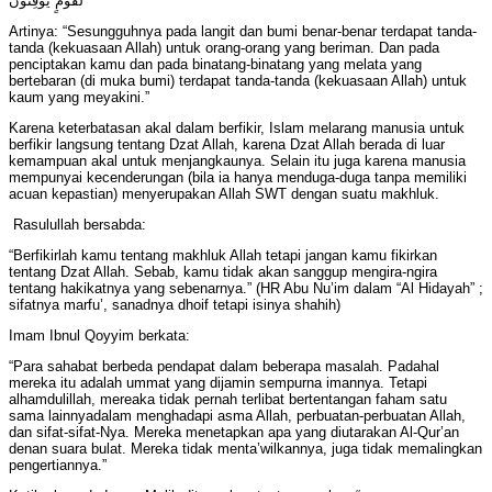
لِّقَوْمٍ يُوقِنُونَ
Artinya: “Sesungguhnya pada langit dan bumi benar-benar terdapat tanda-
tanda (kekuasaan Allah) untuk orang-orang yang beriman. Dan pada
penciptakan kamu dan pada binatang-binatang yang melata yang
bertebaran (di muka bumi) terdapat tanda-tanda (kekuasaan Allah) untuk
kaum yang meyakini.”
Karena keterbatasan akal dalam berfikir, Islam melarang manusia untuk
berfikir langsung tentang Dzat Allah, karena Dzat Allah berada di luar
kemampuan akal untuk menjangkaunya. Selain itu juga karena manusia
mempunyai kecenderungan (bila ia hanya menduga-duga tanpa memiliki
acuan kepastian) menyerupakan Allah SWT dengan suatu makhluk.
Rasulullah bersabda:
“Berfikirlah kamu tentang makhluk Allah tetapi jangan kamu fikirkan
tentang Dzat Allah. Sebab, kamu tidak akan sanggup mengira-ngira
tentang hakikatnya yang sebenarnya.” (HR Abu Nu’im dalam “Al Hidayah” ;
sifatnya marfu’, sanadnya dhoif tetapi isinya shahih)
Imam Ibnul Qoyyim berkata:
“Para sahabat berbeda pendapat dalam beberapa masalah. Padahal
mereka itu adalah ummat yang dijamin sempurna imannya. Tetapi
alhamdulillah, mereaka tidak pernah terlibat bertentangan faham satu
sama lainnyadalam menghadapi asma Allah, perbuatan-perbuatan Allah,
dan sifat-sifat-Nya. Mereka menetapkan apa yang diutarakan Al-Qur’an
denan suara bulat. Mereka tidak menta’wilkannya, juga tidak memalingkan
pengertiannya.”