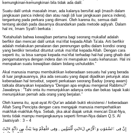
kemungkinan-kemungkinan bila tidak ada dalil.
Suatu dalil untuk masalah iman, ada kalanya bersifat aqli (masih dalam
jangkauan panca indera) dan atau naqli (di luar jangkauan panca indera),
tergantung pada perkara yang diimani. Oleh karena itu, semua dalil
tentang akidah pada dasarnya disandarkan pada metode aqliyah. Dalam
hal ini, Imam Syafi’i berkata :
“Ketahuilah bahwa kewajiban pertama bagi seorang mukallaf adalah
berfikir dan mencari dalil untuk ma’rifat kepada Allah Ta’ala. Arti berfikir
adalah melakukan penalaran dan perenungan qolbu dalam kondisi orang
yang berdikir tersebut dituntut untuk ma’rifat kepada Allah. Dengan cara
seperti itu, ia bisa sampai kepada ma’rifat terhadap hal-hal yang ghaib dari
pengamatannya dengan indera dan ini merupakan suatu keharusan. Hal ini
merupakan suatu kewajiban dalam bidang ushuluddin.”
Akal manusia mampu membuktikan keberadaan sesuatu hal yang berada
di luar jangkauannya, jika ada sesuatu yang dapat dijadikan petunjuk atas
keberadaan hal tersebut, seperti perkataan seorang Baduy (orang awam)
tatkala ditanyakan kepadanya “Dengan apa engkau mengenal Rabbmu?”
Jawabnya : “Tahi onta itu menunjukkan adanya onta dan bekas tapak kaki
menunjukkan pernah ada orang yang berjalan.”
Oleh karena itu, ayat-ayat Al-Qur’an adalah bukti eksistensi / keberadaan
Allah Sang Pencipta dengan cara mengajak manusia memperhatikan
makhluk-makhluk-Nya. Sebab, jika akal diajak untuk mencari Dzat-Nya,
tentu tidak mampu menjangkaunya seperti firman-Nya dalam Q.S. Al
Jaatsiyah : 3 – 4
إِنَّ فِى ٱلسَّمَٰوَٰتِ وَٱلْأَرْضِ لَءَايَٰتٍ لِّلْمُؤْمِن , وَفِى خَلْقِكُمْ وَمَا يَبُثُّ مِن دَآبَّةٍ ءَايَٰتٌ