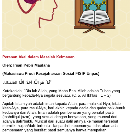
Peranan Akal dalam Masalah Keimanan
Oleh: Irsan Pebri Maulana
(Mahasiswa Prodi Kesejahteraan Sosial FISIP Unpas)
قُلْ هُوَ اللّٰهُ اَحَدٌ, اَللّٰهُ الصَّمَدُۚ ۚ
Katakanlah: "Dia-lah Allah, yang Maha Esa. Allah adalah Tuhan yang
bergantung kepada-Nya segala sesuatu. (Q.S. Al Ikhlas : 1 – 2)
Aqidah Islamiyah adalah iman kepada Allah, para malaikat-Nya, kitab-
kitab-Nya, para rasul-Nya, hari akhir, kepada qadla dan qadar baik-buruk
keduanya dari Allah. Iman adalah pembenaran yang bersifat pasti
(tashdiiqul jazm), yang sesuai dengan kenyataan, yang muncul dari
adanya dalil/bukti. Muncul dari suatu dalil artinya keimanan tersebut
memiliki hujjah/dalil tertentu. Tanpa dalil sebenarnya tidak akan ada
pembenaran yang bersifat pasti semuanya hanya merupakan