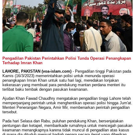
Pengadilan Pakistan Perintahkan Polisi Tunda Operasi Penangkapan
Terhadap Imran Khan
LAHORE, PAKISTAN (voa-islam.com)
- Pengadilan tinggi Pakistan pada
Kamis (16/3/2023) memerintahkan polisi untuk menunda operasi
penangkapan Imran Khan untuk satu hari lagi, meredakan lonjakan
kekerasan yang membuat para pendukung mantan perdana menteri itu
terlibat baku tembak dengan pasukan keamanan.
Ajudan Khan Fawad Chaudhry mengatakan pengadilan tinggi Lahore telah
memperpanjang perintah untuk menghentikan operasi polisi hingga Jum'at.
Menteri Penerangan Negara, Amir Mir, membenarkan perintah pengadilan
tersebut.
Pada hari Selasa dan Rabu, puluhan pendukung Khan, bersenjatakan
pentungan dan ketapel, membarikade rumahnya untuk mencegah pasukan
keamanan menangkapnya karena tidak muncul di pengadilan atas kasus
di mana dia dituduh menjual hadiah negara secara ilegal yang diberikan