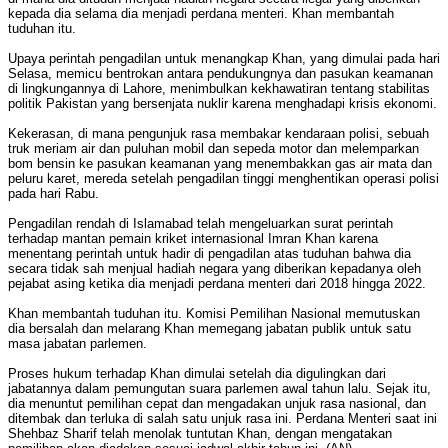
kepada dia selama dia menjadi perdana menteri. Khan membantah
tuduhan itu.
Upaya perintah pengadilan untuk menangkap Khan, yang dimulai pada hari
Selasa, memicu bentrokan antara pendukungnya dan pasukan keamanan
di lingkungannya di Lahore, menimbulkan kekhawatiran tentang stabilitas
politik Pakistan yang bersenjata nuklir karena menghadapi krisis ekonomi.
Kekerasan, di mana pengunjuk rasa membakar kendaraan polisi, sebuah
truk meriam air dan puluhan mobil dan sepeda motor dan melemparkan
bom bensin ke pasukan keamanan yang menembakkan gas air mata dan
peluru karet, mereda setelah pengadilan tinggi menghentikan operasi polisi
pada hari Rabu.
Pengadilan rendah di Islamabad telah mengeluarkan surat perintah
terhadap mantan pemain kriket internasional Imran Khan karena
menentang perintah untuk hadir di pengadilan atas tuduhan bahwa dia
secara tidak sah menjual hadiah negara yang diberikan kepadanya oleh
pejabat asing ketika dia menjadi perdana menteri dari 2018 hingga 2022.
Khan membantah tuduhan itu. Komisi Pemilihan Nasional memutuskan
dia bersalah dan melarang Khan memegang jabatan publik untuk satu
masa jabatan parlemen.
Proses hukum terhadap Khan dimulai setelah dia digulingkan dari
jabatannya dalam pemungutan suara parlemen awal tahun lalu. Sejak itu,
dia menuntut pemilihan cepat dan mengadakan unjuk rasa nasional, dan
ditembak dan terluka di salah satu unjuk rasa ini. Perdana Menteri saat ini
Shehbaz Sharif telah menolak tuntutan Khan, dengan mengatakan