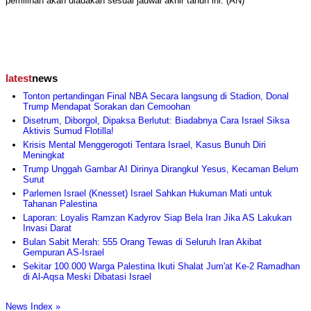
pemilihan akan diadakan sesuai jadwal akhir tahun ini. (AN)
latest
news
Tonton pertandingan Final NBA Secara langsung di Stadion, Donal
Trump Mendapat Sorakan dan Cemoohan
Disetrum, Diborgol, Dipaksa Berlutut: Biadabnya Cara Israel Siksa
Aktivis Sumud Flotilla!
Krisis Mental Menggerogoti Tentara Israel, Kasus Bunuh Diri
Meningkat
Trump Unggah Gambar AI Dirinya Dirangkul Yesus, Kecaman Belum
Surut
Parlemen Israel (Knesset) Israel Sahkan Hukuman Mati untuk
Tahanan Palestina
Laporan: Loyalis Ramzan Kadyrov Siap Bela Iran Jika AS Lakukan
Invasi Darat
Bulan Sabit Merah: 555 Orang Tewas di Seluruh Iran Akibat
Gempuran AS-Israel
Sekitar 100.000 Warga Palestina Ikuti Shalat Jum'at Ke-2 Ramadhan
di Al-Aqsa Meski Dibatasi Israel
News Index »